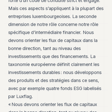
forte d’un code de conduite strict et engagé.
8
Mais ces aspects s’appliquent à la plupart des
Andy
7
entreprises luxembourgeoises. La seconde
Andy
6
dimension de notre rôle concerne notre rôle
Andy
spécifique d’intermédiaire financier. Nous
5
Andy
devons orienter les flux de capitaux dans la
3
bonne direction, tant au niveau des
investissements que des financements. La
TECH
taxonomie européenne définit clairement les
FINANCE
investissements durables : nous développons
ART
des produits et des stratégies dans ce sens,
DE
VIVRE
avec par exemple quatre fonds ESG labelisés
par Luxflag.
ARTS
« Nous devons orienter les flux de capitaux
ASSURANCE