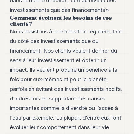
dans la bonne direction, tant au niveau des
POLITIQUE
investissements que des financements »
Comment évoluent les besoins de vos
IMMOBILIER
clients ?
PRIVATE
Nous assistons à une transition régulière, tant
EQUITY
du côté des investissements que du
SPORT
financement. Nos clients veulent donner du
JURIDIQUE
sens à leur investissement et obtenir un
impact. Ils veulent produire un bénéfice à la
ENTREPRISES
fois pour eux-mêmes et pour la planète,
ASSOCIATIONS
parfois en évitant des investissements nocifs,
CONTACT
d’autres fois en supportant des causes
importantes comme la diversité ou l’accès à
S'ABONNER
l’eau par exemple. La plupart d’entre eux font
évoluer leur comportement dans leur vie
FR