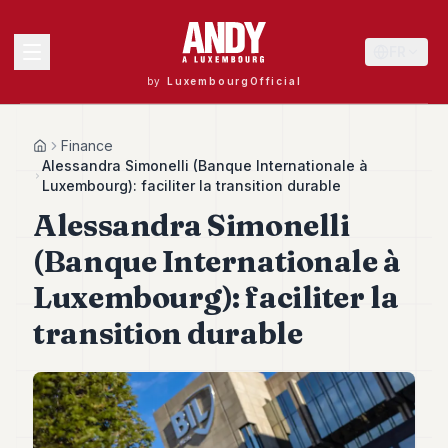
FR
by
LuxembourgOfficial
MENU
Finance
Home
Alessandra Simonelli (Banque Internationale à
Luxembourg): faciliter la transition durable
Alessandra Simonelli
Andy
40
(Banque Internationale à
Andy
39
Luxembourg): faciliter la
Andy
38
transition durable
Andy
37
Andy
36
Andy
35