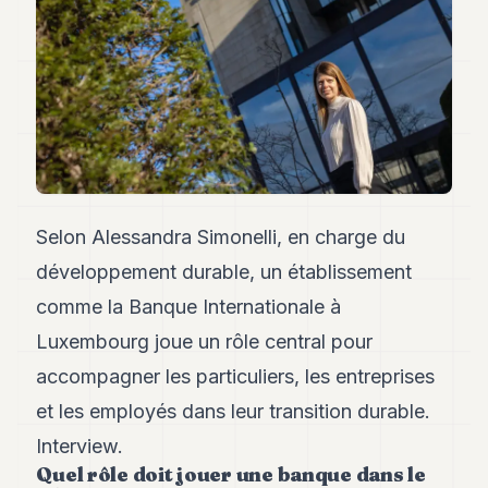
Andy
34
Andy
33
Andy
32
Andy
31
Andy
30
Andy
Selon Alessandra Simonelli, en charge du
28
développement durable, un établissement
Andy
27
comme la Banque Internationale à
Andy
26
Luxembourg joue un rôle central pour
Andy
accompagner les particuliers, les entreprises
24
Andy
et les employés dans leur transition durable.
23
Interview.
Andy
22
Quel rôle doit jouer une banque dans le