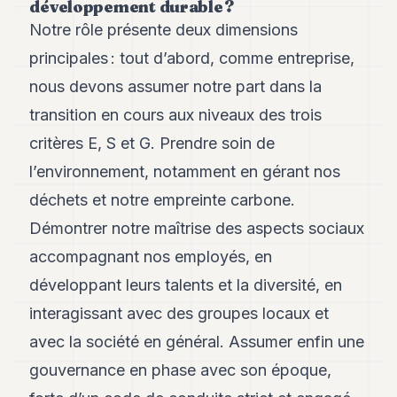
développement durable ?
Andy
21
Notre rôle présente deux dimensions
Andy
19
principales : tout d’abord, comme entreprise,
Andy
nous devons assumer notre part dans la
18
Andy
transition en cours aux niveaux des trois
16
critères E, S et G. Prendre soin de
Andy
15
l’environnement, notamment en gérant nos
Andy
14
déchets et notre empreinte carbone.
Andy
Démontrer notre maîtrise des aspects sociaux
13
Andy
accompagnant nos employés, en
12
développant leurs talents et la diversité, en
Andy
11
interagissant avec des groupes locaux et
Andy
10
avec la société en général. Assumer enfin une
Andy
gouvernance en phase avec son époque,
9
Andy