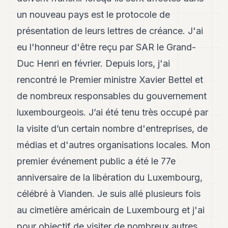
8
un nouveau pays est le protocole de
Andy
7
présentation de leurs lettres de créance. J'ai
Andy
eu l'honneur d'être reçu par SAR le Grand-
6
Andy
Duc Henri en février. Depuis lors, j'ai
5
rencontré le Premier ministre Xavier Bettel et
Andy
3
de nombreux responsables du gouvernement
luxembourgeois. J’ai été tenu très occupé par
TECH
la visite d’un certain nombre d'entreprises, de
FINANCE
médias et d'autres organisations locales. Mon
ART
premier événement public a été le 77e
DE
VIVRE
anniversaire de la libération du Luxembourg,
célébré à Vianden. Je suis allé plusieurs fois
ARTS
au cimetière américain de Luxembourg et j'ai
ASSURANCE
pour objectif de visiter de nombreux autres