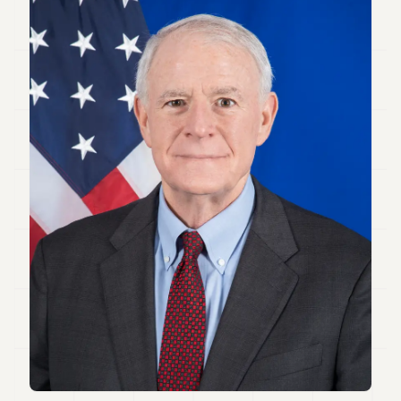
Andy
34
Andy
33
Andy
32
Andy
31
Andy
30
Andy
28
Andy
27
Andy
26
Andy
24
Andy
23
Andy
22