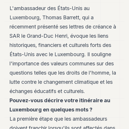
Andy
21
L'ambassadeur des États-Unis au
Andy
Luxembourg, Thomas Barrett, qui a
19
Andy
récemment présenté ses lettres de créance à
18
SAR le Grand-Duc Henri, évoque les liens
Andy
16
historiques, financiers et culturels forts des
Andy
15
États-Unis avec le Luxembourg. Il souligne
Andy
l'importance des valeurs communes sur des
14
Andy
questions telles que les droits de l'homme, la
13
lutte contre le changement climatique et les
Andy
12
échanges éducatifs et culturels.
Andy
11
Pouvez-vous décrire votre itinéraire au
Andy
Luxembourg en quelques mots ?
10
Andy
La première étape que les ambassadeurs
9
doivent franchir lorsqu'ils sont affectés dans
Andy