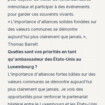
POLITIQUE
mémoriaux et participer à des événements
IMMOBILIER
pour garder ces souvenirs vivants.
« L'importance d'alliances solides fondées sur
PRIVATE
EQUITY
des valeurs communes se démontre
aujourd'hui plus clairement que jamais. »,
SPORT
Thomas Barrett
JURIDIQUE
Quelles sont vos priorités en tant
ENTREPRISES
qu'ambassadeur des États-Unis au
ASSOCIATIONS
Luxembourg ?
L'importance d'alliances fortes bâties sur des
CONTACT
valeurs communes se démontre aujourd'hui
S'ABONNER
plus clairement que jamais. Je vois des
opportunités pour renforcer le partenariat
FR
bilatéral entre le Luxembourg et les États-Unis