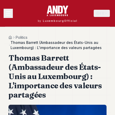
FR
by
LuxembourgOfficial
MENU
Politics
Home
Thomas Barrett (Ambassadeur des États-Unis au
Luxembourg) : L'importance des valeurs partagées
Thomas Barrett
Andy
40
(Ambassadeur des États-
Andy
39
Unis au Luxembourg) :
Andy
38
L'importance des valeurs
Andy
37
partagées
Andy
36
Andy
35