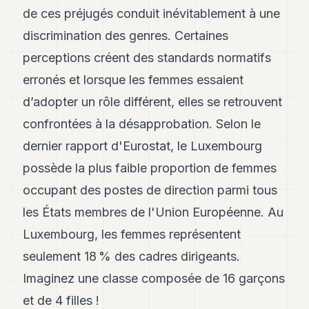
Andy
de ces préjugés conduit inévitablement à une
21
Andy
discrimination des genres. Certaines
19
perceptions créent des standards normatifs
Andy
18
erronés et lorsque les femmes essaient
Andy
16
d’adopter un rôle différent, elles se retrouvent
Andy
confrontées à la désapprobation. Selon le
15
Andy
dernier rapport d'Eurostat, le Luxembourg
14
possède la plus faible proportion de femmes
Andy
13
occupant des postes de direction parmi tous
Andy
12
les États membres de l'Union Européenne. Au
Andy
Luxembourg, les femmes représentent
11
Andy
seulement 18 % des cadres dirigeants.
10
Imaginez une classe composée de 16 garçons
Andy
9
et de 4 filles !
Andy