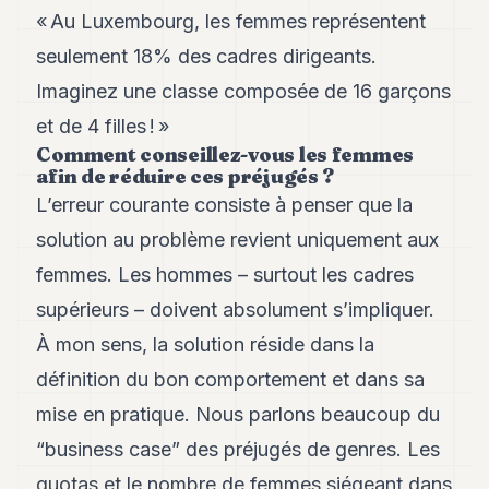
8
« Au Luxembourg, les femmes représentent
Andy
seulement 18% des cadres dirigeants.
7
Andy
Imaginez une classe composée de 16 garçons
6
et de 4 filles ! »
Andy
5
Comment conseillez-vous les femmes
Andy
afin de réduire ces préjugés ?
3
L’erreur courante consiste à penser que la
solution au problème revient uniquement aux
TECH
femmes. Les hommes – surtout les cadres
FINANCE
supérieurs – doivent absolument s’impliquer.
ART
À mon sens, la solution réside dans la
DE
VIVRE
définition du bon comportement et dans sa
mise en pratique. Nous parlons beaucoup du
ARTS
“business case” des préjugés de genres. Les
ASSURANCE
quotas et le nombre de femmes siégeant dans