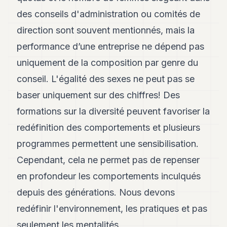
POLITIQUE
des conseils d'administration ou comités de
IMMOBILIER
direction sont souvent mentionnés, mais la
performance d’une entreprise ne dépend pas
PRIVATE
EQUITY
uniquement de la composition par genre du
conseil. L'égalité des sexes ne peut pas se
SPORT
baser uniquement sur des chiffres! Des
JURIDIQUE
formations sur la diversité peuvent favoriser la
ENTREPRISES
redéfinition des comportements et plusieurs
ASSOCIATIONS
programmes permettent une sensibilisation.
Cependant, cela ne permet pas de repenser
CONTACT
en profondeur les comportements inculqués
S'ABONNER
depuis des générations. Nous devons
redéfinir l'environnement, les pratiques et pas
FR
seulement les mentalités.