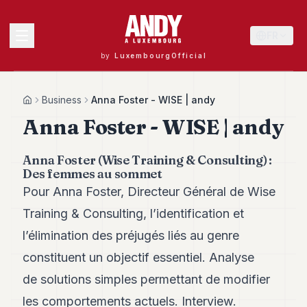
FR
by
LuxembourgOfficial
MENU
Business
Anna Foster - WISE | andy
Home
Anna Foster - WISE | andy
Andy
Anna Foster (Wise Training & Consulting) :
40
Des femmes au sommet
Andy
39
Pour Anna Foster, Directeur Général de Wise
Andy
Training & Consulting, l’identification et
38
Andy
l’élimination des préjugés liés au genre
37
constituent un objectif essentiel. Analyse
Andy
36
de solutions simples permettant de modifier
Andy
35
les comportements actuels. Interview.