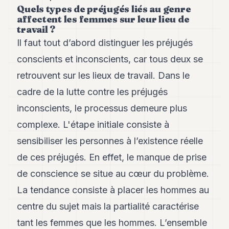
Andy
Quels types de préjugés liés au genre
34
affectent les femmes sur leur lieu de
Andy
travail ?
33
Il faut tout d’abord distinguer les préjugés
Andy
32
conscients et inconscients, car tous deux se
Andy
retrouvent sur les lieux de travail. Dans le
31
Andy
cadre de la lutte contre les préjugés
30
inconscients, le processus demeure plus
Andy
28
complexe. L'étape initiale consiste à
Andy
27
sensibiliser les personnes à l’existence réelle
Andy
de ces préjugés. En effet, le manque de prise
26
Andy
de conscience se situe au cœur du problème.
24
La tendance consiste à placer les hommes au
Andy
23
centre du sujet mais la partialité caractérise
Andy
22
tant les femmes que les hommes. L’ensemble