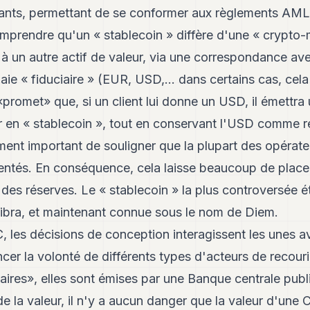
cipants, permettant de se conformer aux règlements AM
omprendre qu'un « stablecoin » diffère d'une « crypto-m
e à un autre actif de valeur, via une correspondance av
ie « fiduciaire » (EUR, USD,… dans certains cas, cela p
promet» que, si un client lui donne un USD, il émettra 
r en « stablecoin », tout en conservant l'USD comme 
ement important de souligner que la plupart des opérate
entés. En conséquence, cela laisse beaucoup de place 
des réserves. Le « stablecoin » la plus controversée éta
bra, et maintenant connue sous le nom de Diem.
les décisions de conception interagissent les unes av
ncer la volonté de différents types d'acteurs de recour
ires», elles sont émises par une Banque centrale publ
e la valeur, il n'y a aucun danger que la valeur d'une 