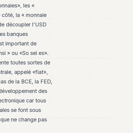
nnaies», les «
e côté, la « monnaie
n de découpler l'USD
 les banques
est important de
insi » ou «So sei es».
ente toutes sortes de
rale, appelé «fiat»,
cas de la BCE, la FED,
e développement des
ectronique car tous
ales se font sous
nique ne change pas