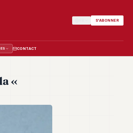
FR
S'ABONNER
CONTACT
IES
la «