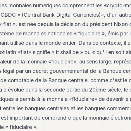
 les monnaies numériques comprennent les «crypto-mo
« CBDC » (Central Bank Digital Currencies)», d'un autr
 « fiat », est née depuis la décision du président Nixo
ystème de monnaies nationales « fiduciaire », émis par
nant utilisé dans le monde entier. Dans ce contexte, il 
latin «fiat» signifie « it shall be » ou « qu'il en soit a
leur de la monnaie «fiduciaire», au sens large, représ
 légal par un décret gouvernemental de la Banque cent
solde comptable de la Banque centrale, comme c'est le 
la a évolué dans la seconde partie du 20ème siècle, l
iques a permis à la monnaie «fiduciaire» de devenir él
nt entre les banques centrales et les banques commerci
Il est important de comprendre que la monnaie électro
e « fiduciaire ».