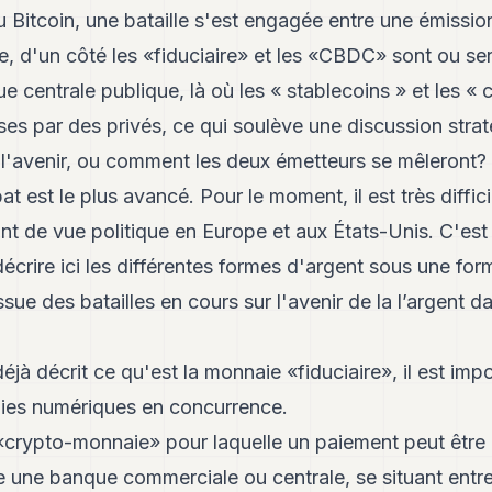
u Bitcoin, une bataille s'est engagée entre une émissio
e, d'un côté les «fiduciaire» et les «CBDC» sont ou s
 centrale publique, là où les « stablecoins » et les «
es par des privés, ce qui soulève une discussion strat
à l'avenir, ou comment les deux émetteurs se mêleront
 est le plus avancé. Pour le moment, il est très diffici
nt de vue politique en Europe et aux États-Unis. C'es
crire ici les différentes formes d'argent sous une for
issue des batailles en cours sur l'avenir de la l’argent 
à décrit ce qu'est la monnaie «fiduciaire», il est im
aies numériques en concurrence.
rypto-monnaie» pour laquelle un paiement peut être
une banque commerciale ou centrale, se situant entre 