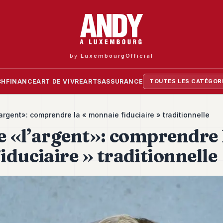
by
LuxembourgOfficial
CH
FINANCE
ART DE VIVRE
ARTS
ASSURANCE
TOUTES LES CATÉGOR
’argent»: comprendre la « monnaie fiduciaire » traditionnelle
e «l’argent»: comprendre 
duciaire » traditionnelle