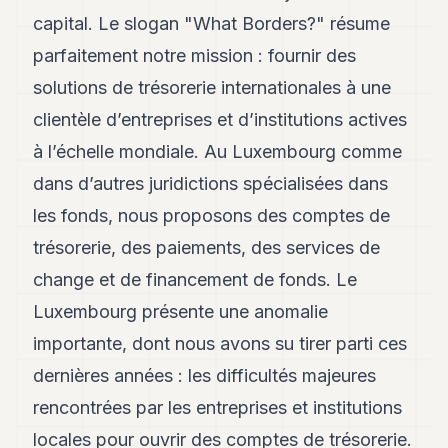
8
capital. Le slogan "What Borders?" résume
Andy
7
parfaitement notre mission : fournir des
Andy
solutions de trésorerie internationales à une
6
Andy
clientèle d’entreprises et d’institutions actives
5
à l’échelle mondiale. Au Luxembourg comme
Andy
3
dans d’autres juridictions spécialisées dans
les fonds, nous proposons des comptes de
TECH
trésorerie, des paiements, des services de
FINANCE
change et de financement de fonds. Le
ART
Luxembourg présente une anomalie
DE
importante, dont nous avons su tirer parti ces
VIVRE
dernières années : les difficultés majeures
ARTS
rencontrées par les entreprises et institutions
ASSURANCE
locales pour ouvrir des comptes de trésorerie.