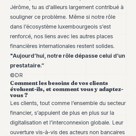
POLITIQUE
Jérôme, tu as d’ailleurs largement contribué à
souligner ce problème. Même si notre rôle
IMMOBILIER
dans l’écosystème luxembourgeois s’est
PRIVATE
EQUITY
renforcé, nos liens avec les autres places
financières internationales restent solides.
SPORT
"Aujourd’hui, notre rôle dépasse celui d’un
JURIDIQUE
prestataire.”
ENTREPRISES
©DR
Comment les besoins de vos clients
ASSOCIATIONS
évoluent-ils, et comment vous y adaptez-
vous ?
CONTACT
Les clients, tout comme l’ensemble du secteur
S'ABONNER
financier, s’appuient de plus en plus sur la
digitalisation et l’interconnexion globale. Leur
FR
ouverture vis-à-vis des acteurs non bancaires