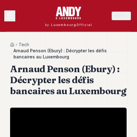
FR
by
LuxembourgOfficial
MENU
Tech
Home
Arnaud Penson (Ebury) : Décrypter les défis
bancaires au Luxembourg
Arnaud Penson (Ebury) :
Andy
40
Décrypter les défis
Andy
39
bancaires au Luxembourg
Andy
38
Andy
37
Andy
36
Andy
35