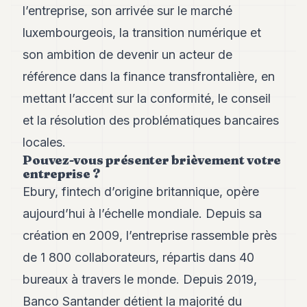
Andy
l’entreprise, son arrivée sur le marché
21
Andy
luxembourgeois, la transition numérique et
19
son ambition de devenir un acteur de
Andy
18
référence dans la finance transfrontalière, en
Andy
16
mettant l’accent sur la conformité, le conseil
Andy
et la résolution des problématiques bancaires
15
Andy
locales.
14
Pouvez-vous présenter brièvement votre
Andy
entreprise ?
13
Ebury, fintech d’origine britannique, opère
Andy
12
aujourd’hui à l’échelle mondiale. Depuis sa
Andy
11
création en 2009, l’entreprise rassemble près
Andy
de 1 800 collaborateurs, répartis dans 40
10
Andy
bureaux à travers le monde. Depuis 2019,
9
Banco Santander détient la majorité du
Andy