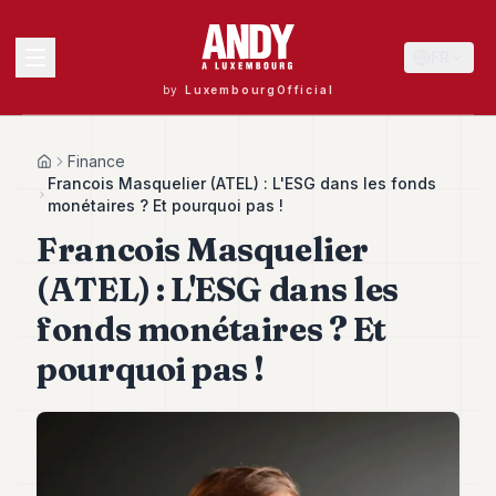
FR
by
LuxembourgOfficial
MENU
Finance
Home
Francois Masquelier (ATEL) : L'ESG dans les fonds
monétaires ? Et pourquoi pas !
Francois Masquelier
Andy
40
(ATEL) : L'ESG dans les
Andy
39
fonds monétaires ? Et
Andy
38
pourquoi pas !
Andy
37
Andy
36
Andy
35