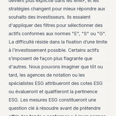
devient plus explicite dans les MMF, et les
POLITIQUE
stratégies changent pour mieux répondre aux
IMMOBILIER
souhaits des investisseurs. Ils essaient
d'appliquer des filtres pour sélectionner des
PRIVATE
EQUITY
actifs conformes aux normes "E", "S" ou "G".
SPORT
La difficulté réside dans la fixation d’une limite
à l’investissement possible. Certains actifs
JURIDIQUE
s’imposent de façon plus flagrante que
ENTREPRISES
d'autres. Nous pouvons imaginer que tôt ou
ASSOCIATIONS
tard, les agences de notation ou les
CONTACT
spécialistes ESG attribueront des cotes ESG
ou évalueront et qualifieront la pertinence
S'ABONNER
ESG. Les mesures ESG constitueront une
question clé à résoudre avant de prétendre
FR