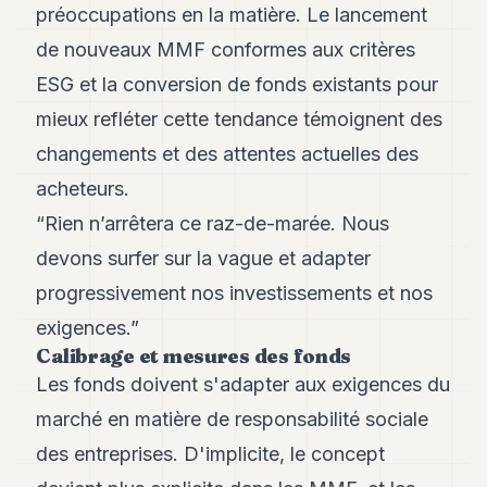
préoccupations en la matière. Le lancement
8
Andy
de nouveaux MMF conformes aux critères
7
ESG et la conversion de fonds existants pour
Andy
6
mieux refléter cette tendance témoignent des
Andy
5
changements et des attentes actuelles des
Andy
acheteurs.
3
“Rien n’arrêtera ce raz-de-marée. Nous
TECH
devons surfer sur la vague et adapter
FINANCE
progressivement nos investissements et nos
exigences.”
ART
Calibrage et mesures des fonds
DE
VIVRE
Les fonds doivent s'adapter aux exigences du
marché en matière de responsabilité sociale
ARTS
des entreprises. D'implicite, le concept
ASSURANCE