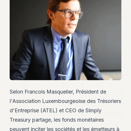
Andy
34
Andy
33
Andy
32
Andy
31
Andy
30
Andy
28
Andy
27
Andy
26
Selon Francois Masquelier, Président de
Andy
l'Association Luxembourgeoise des Trésoriers
24
Andy
d'Entreprise (ATEL) et CEO de Simply
23
Treasury partage, les fonds monétaires
Andy
22
peuvent inciter les sociétés et les émetteurs à