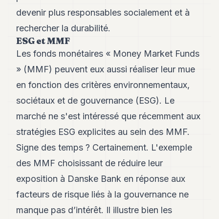
Andy
21
devenir plus responsables socialement et à
Andy
rechercher la durabilité.
19
ESG et MMF
Andy
18
Les fonds monétaires « Money Market Funds
Andy
» (MMF) peuvent eux aussi réaliser leur mue
16
Andy
en fonction des critères environnementaux,
15
sociétaux et de gouvernance (ESG). Le
Andy
14
marché ne s'est intéressé que récemment aux
Andy
13
stratégies ESG explicites au sein des MMF.
Andy
Signe des temps ? Certainement. L'exemple
12
Andy
des MMF choisissant de réduire leur
11
exposition à Danske Bank en réponse aux
Andy
10
facteurs de risque liés à la gouvernance ne
Andy
9
manque pas d’intérêt. Il illustre bien les
Andy