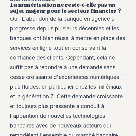
La numérisation ne reste-t-elle pas un
POLITIQUE
sujet majeur pour le secteur financier ?
IMMOBILIER
Oui. L'abandon de la banque en agence a
progressé depuis plusieurs décennies et les
PRIVATE
EQUITY
banques ont bien réussi à mettre en place des
services en ligne tout en conservant la
SPORT
confiance des clients. Cependant, cela ne
JURIDIQUE
suffit pas à répondre à une demande sans
ENTREPRISES
cesse croissante d'expériences numériques
ASSOCIATIONS
plus fluides, en particulier chez les milléniaux
et la génération Z. Cette demande croissante
CONTACT
et toujours plus pressante a conduit à
S'ABONNER
l'apparition de nouvelles technologies
bancaires avec de nouveaux acteurs qui
FR
remodèlent l'ensemble du marché bancaire.