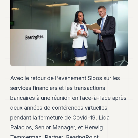
Andy
34
Andy
33
Andy
32
Andy
31
Andy
30
Andy
28
Avec le retour de l'événement Sibos sur les
Andy
27
services financiers et les transactions
Andy
26
bancaires à une réunion en face-à-face après
Andy
deux années de conférences virtuelles
24
Andy
pendant la fermeture de Covid-19, Lida
23
Palacios, Senior Manager, et Herwig
Andy
22
Temmerman, Partner, BearingPoint