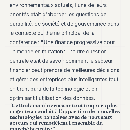
8
environnementaux actuels, l'une de leurs
Andy
priorités était d'aborder les questions de
7
Andy
durabilité, de société et de gouvernance dans
6
le contexte du thème principal de la
Andy
5
conférence : "Une finance progressive pour
Andy
3
un monde en mutation". L'autre question
centrale était de savoir comment le secteur
TECH
financier peut prendre de meilleures décisions
FINANCE
et gérer des entreprises plus intelligentes tout
en tirant parti de la technologie et en
ART
DE
optimisant l'utilisation des données.
VIVRE
"Cette demande croissante et toujours plus
urgente a conduit à l'apparition de nouvelles
ARTS
technologies bancaires avec de nouveaux
acteurs qui remodèlent l'ensemble du
ASSURANCE
marché bancaire."