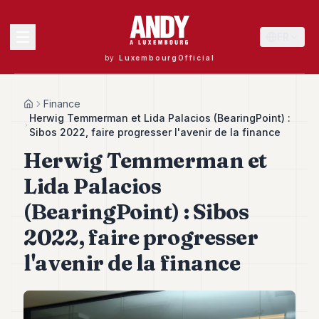
FR
by
LuxembourgOfficial
MENU
Finance
Home
Herwig Temmerman et Lida Palacios (BearingPoint) :
Sibos 2022, faire progresser l'avenir de la finance
Herwig Temmerman et
Andy
40
Lida Palacios
Andy
39
(BearingPoint) : Sibos
Andy
38
2022, faire progresser
Andy
37
l'avenir de la finance
Andy
36
Andy
35