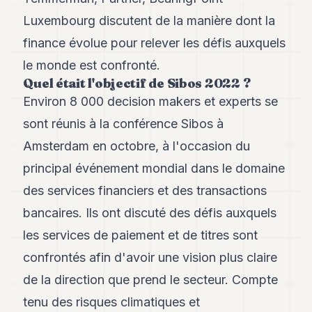
Andy
21
Luxembourg discutent de la manière dont la
Andy
finance évolue pour relever les défis auxquels
19
Andy
le monde est confronté.
18
Quel était l'objectif de Sibos 2022 ?
Andy
16
Environ 8 000 decision makers et experts se
Andy
sont réunis à la conférence Sibos à
15
Andy
Amsterdam en octobre, à l'occasion du
14
principal événement mondial dans le domaine
Andy
13
des services financiers et des transactions
Andy
12
bancaires. Ils ont discuté des défis auxquels
Andy
les services de paiement et de titres sont
11
Andy
confrontés afin d'avoir une vision plus claire
10
de la direction que prend le secteur. Compte
Andy
9
tenu des risques climatiques et
Andy