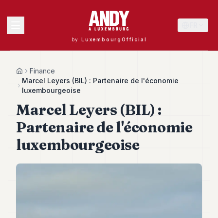
FR
by
LuxembourgOfficial
MENU
Finance
Home
Marcel Leyers (BIL) : Partenaire de l'économie
luxembourgeoise
Marcel Leyers (BIL) :
Andy
40
Partenaire de l'économie
Andy
39
luxembourgeoise
Andy
38
Andy
37
Andy
36
Andy
35