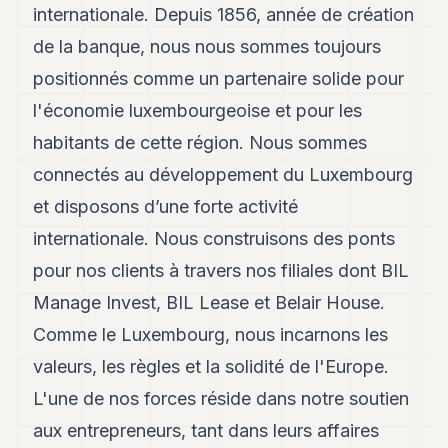
internationale. Depuis 1856, année de création
8
Andy
de la banque, nous nous sommes toujours
7
positionnés comme un partenaire solide pour
Andy
6
l'économie luxembourgeoise et pour les
Andy
5
habitants de cette région. Nous sommes
Andy
connectés au développement du Luxembourg
3
et disposons d’une forte activité
TECH
internationale. Nous construisons des ponts
FINANCE
pour nos clients à travers nos filiales dont BIL
Manage Invest, BIL Lease et Belair House.
ART
DE
Comme le Luxembourg, nous incarnons les
VIVRE
valeurs, les règles et la solidité de l'Europe.
ARTS
L'une de nos forces réside dans notre soutien
ASSURANCE
aux entrepreneurs, tant dans leurs affaires