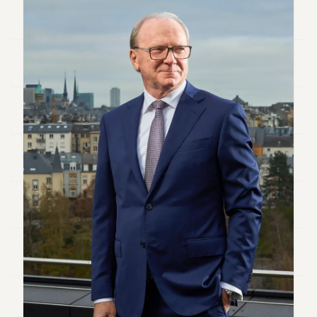
Andy
34
Andy
33
Andy
32
Andy
31
Andy
30
Andy
28
Andy
27
Andy
26
Andy
24
Andy
23
Andy
22