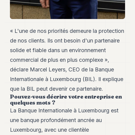
Andy
21
Andy
19
Andy
« L'une de nos priorités demeure la protection
18
Andy
de nos clients. Ils ont besoin d'un partenaire
16
solide et fiable dans un environnement
Andy
15
commercial de plus en plus complexe »,
Andy
14
déclare Marcel Leyers, CEO de la Banque
Andy
Internationale à Luxembourg (BIL). Il explique
13
Andy
que la BIL peut devenir ce partenaire.
12
Pouvez-vous décrire votre entreprise en
Andy
quelques mots ?
11
La Banque Internationale à Luxembourg est
Andy
10
une banque profondément ancrée au
Andy
9
Luxembourg, avec une clientèle
Andy