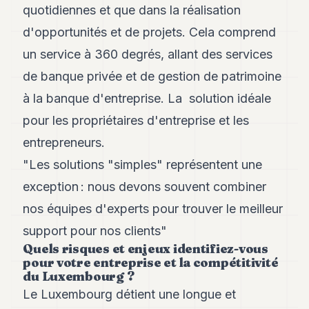
quotidiennes et que dans la réalisation
POLITIQUE
d'opportunités et de projets. Cela comprend
IMMOBILIER
un service à 360 degrés, allant des services
PRIVATE
de banque privée et de gestion de patrimoine
EQUITY
à la banque d'entreprise. La solution idéale
SPORT
pour les propriétaires d'entreprise et les
JURIDIQUE
entrepreneurs.
"Les solutions "simples" représentent une
ENTREPRISES
exception : nous devons souvent combiner
ASSOCIATIONS
nos équipes d'experts pour trouver le meilleur
CONTACT
support pour nos clients"
Quels risques et enjeux identifiez-vous
S'ABONNER
pour votre entreprise et la compétitivité
du Luxembourg ?
Le Luxembourg détient une longue et
FR