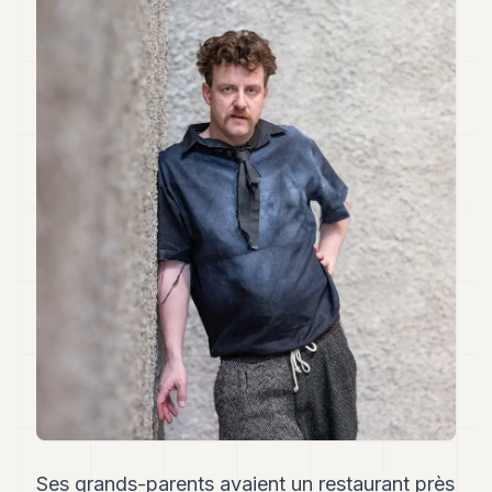
Andy
34
Andy
33
Andy
32
Andy
31
Andy
30
Andy
28
Andy
27
Andy
26
Andy
24
Andy
23
Andy
22
Ses grands-parents avaient un restaurant près