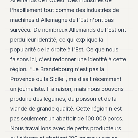
Allemands de l'Ouest. Des industries de
8
l'habillement tout comme des industries de
Andy
7
machines d'Allemagne de l'Est n'ont pas
Andy
6
survécu. De nombreux Allemands de l'Est ont
Andy
perdu leur identité, ce qui explique la
5
Andy
popularité de la droite à l'Est. Ce que nous
3
faisons ici, c'est redonner une identité à cette
région. "Le Brandebourg n'est pas la
TECH
Provence ou la Sicile", me disait récemment
FINANCE
un journaliste. Il a raison, mais nous pouvons
ART
produire des légumes, du poisson et de la
DE
VIVRE
viande de grande qualité. Cette région n'est
pas seulement un abattoir de 100 000 porcs.
ARTS
Nous travaillons avec de petits producteurs
ASSURANCE