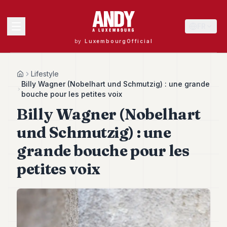
FR
by
LuxembourgOfficial
MENU
Lifestyle
Home
Billy Wagner (Nobelhart und Schmutzig) : une grande
bouche pour les petites voix
Billy Wagner (Nobelhart
Andy
40
und Schmutzig) : une
Andy
39
grande bouche pour les
Andy
38
petites voix
Andy
37
Andy
36
Andy
35