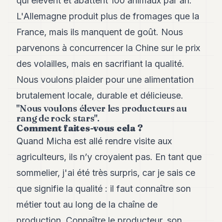
qui élèvent et abattent 100 animaux par an.
POLITIQUE
L'Allemagne produit plus de fromages que la
IMMOBILIER
France, mais ils manquent de goût. Nous
parvenons à concurrencer la Chine sur le prix
PRIVATE
EQUITY
des volailles, mais en sacrifiant la qualité.
SPORT
Nous voulons plaider pour une alimentation
brutalement locale, durable et délicieuse.
JURIDIQUE
"Nous voulons élever les producteurs au
rang de rock stars".
ENTREPRISES
Comment faites-vous cela ?
ASSOCIATIONS
Quand Micha est allé rendre visite aux
agriculteurs, ils n’y croyaient pas. En tant que
CONTACT
sommelier, j'ai été très surpris, car je sais ce
S'ABONNER
que signifie la qualité : il faut connaître son
métier tout au long de la chaîne de
FR
production. Connaître le producteur, son