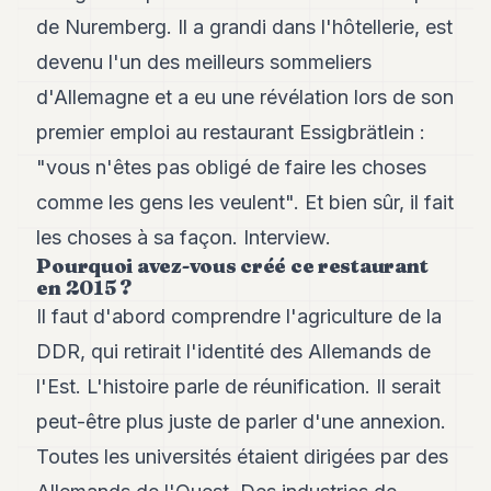
Andy
21
de Nuremberg. Il a grandi dans l'hôtellerie, est
Andy
devenu l'un des meilleurs sommeliers
19
Andy
d'Allemagne et a eu une révélation lors de son
18
premier emploi au restaurant Essigbrätlein :
Andy
16
"vous n'êtes pas obligé de faire les choses
Andy
15
comme les gens les veulent". Et bien sûr, il fait
Andy
les choses à sa façon. Interview.
14
Pourquoi avez-vous créé ce restaurant
Andy
en 2015 ?
13
Andy
Il faut d'abord comprendre l'agriculture de la
12
DDR, qui retirait l'identité des Allemands de
Andy
11
l'Est. L'histoire parle de réunification. Il serait
Andy
10
peut-être plus juste de parler d'une annexion.
Andy
Toutes les universités étaient dirigées par des
9
Andy