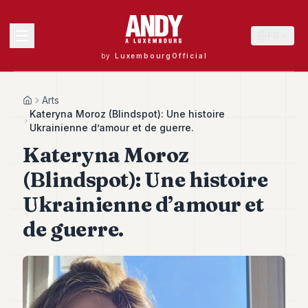
FR
by
LuxembourgOfficial
MENU
Arts
Home
Kateryna Moroz (Blindspot): Une histoire
Ukrainienne d’amour et de guerre.
Kateryna Moroz
Andy
40
(Blindspot): Une histoire
Andy
39
Ukrainienne d’amour et
Andy
38
de guerre.
Andy
37
Andy
36
Andy
35