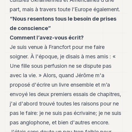
POLITIQUE
part, mais à travers toute l’Europe également.
IMMOBILIER
“Nous resentons tous le besoin de prises
de conscience”
PRIVATE
EQUITY
Comment l’avez-vous écrit?
SPORT
Je suis venue à Francfort pour me faire
soigner. À l'époque, je disais à mes amis : «
JURIDIQUE
Une fille sous perfusion ne se dispute pas
ENTREPRISES
avec la vie. » Alors, quand Jérôme m'a
ASSOCIATIONS
proposé d'écrire un livre ensemble et m’a
CONTACT
envoyé les deux premiers essais de chapitres,
j'ai d'abord trouvé toutes les raisons pour ne
S'ABONNER
pas le faire: je ne suis pas écrivaine; je ne suis
pas anglophone, et bien d'autres encore.
FR
J'étais sans doute un peu trop faible pour