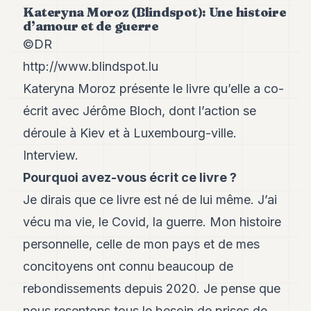
Andy
Kateryna Moroz (Blindspot): Une histoire
21
d’amour et de guerre
Andy
19
©DR
Andy
http://www.blindspot.lu
18
Andy
Kateryna Moroz présente le livre qu’elle a co-
16
écrit avec Jérôme Bloch, dont l’action se
Andy
15
déroule à Kiev et à Luxembourg-ville.
Andy
14
Interview.
Andy
Pourquoi avez-vous écrit ce livre ?
13
Andy
Je dirais que ce livre est né de lui même. J’ai
12
vécu ma vie, le Covid, la guerre. Mon histoire
Andy
11
personnelle, celle de mon pays et de mes
Andy
10
concitoyens ont connu beaucoup de
Andy
rebondissements depuis 2020. Je pense que
9
Andy
nous resentons tous le besoin de prises de