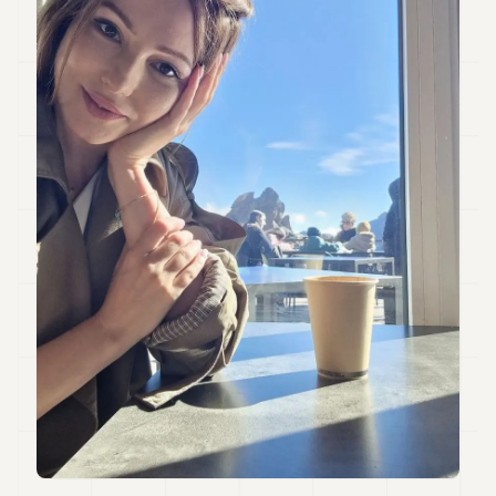
Andy
34
Andy
33
Andy
32
Andy
31
Andy
30
Andy
28
Andy
27
Andy
26
Andy
24
Andy
23
Andy
22