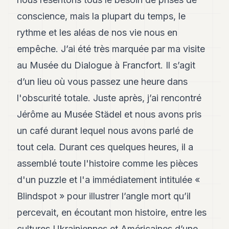
8
conscience, mais la plupart du temps, le
Andy
7
rythme et les aléas de nos vie nous en
Andy
6
empêche. J’ai été très marquée par ma visite
Andy
au Musée du Dialogue à Francfort. Il s’agit
5
Andy
d’un lieu où vous passez une heure dans
3
l'obscurité totale. Juste après, j’ai rencontré
Jérôme au Musée Städel et nous avons pris
TECH
un café durant lequel nous avons parlé de
FINANCE
tout cela. Durant ces quelques heures, il a
ART
assemblé toute l'histoire comme les pièces
DE
VIVRE
d'un puzzle et l'a immédiatement intitulée «
Blindspot » pour illustrer l’angle mort qu’il
ARTS
percevait, en écoutant mon histoire, entre les
ASSURANCE
cultures Ukrainiennes et Américaines d’une