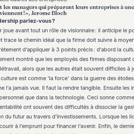
nt les managers qui préparent leurs entreprises à un
rviennent ! », Jerome Bloch
dership parlez-vous ?
joue avant tout un rôle de visionnaire : il anticipe le 
et trace le chemin idéal que la firme doit suivre à moye
ètement d’appliquer à 3 points précis : d’abord la cultu
rement montré que les employés des firmes disposant d
étravail, alors que les autres était souvent difficiles à 
 culture est comme ‘la force’ dans la guerre des étoiles
 l’a jamais vue. Il faut la rendre tangible. Ensuite les 
 personnel que dans la technologie. Ceci sonne comme
rentabilité ont souvent des difficultés à dissocier la ges
n du futur au travers d’investissements. Lorsque les liq
urir à l’emprunt pour financer l’avenir. Enfin, le derni