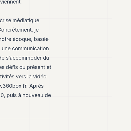
rviennent.
 crise médiatique
Concrètement, je
 notre époque, basée
es, une communication
et de s’accommoder du
les défis du présent et
ivités vers la vidéo
360box.fr
. Après
0, puis à nouveau de