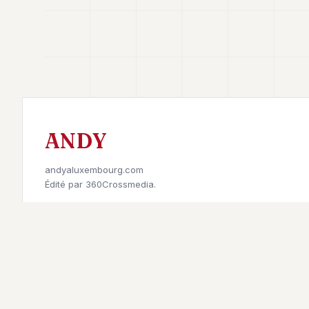
ANDY
andyaluxembourg.com
Édité par
360Crossmedia.
Retrouvez-nous sur
©
2026
Andy à Luxembourg. All rights reserved.