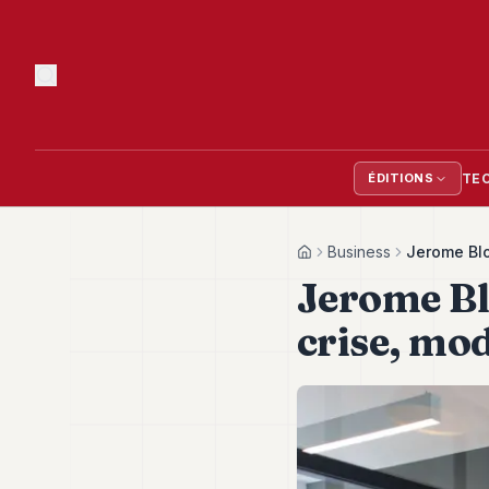
TE
ÉDITIONS
Business
Jerome Blo
Home
Jerome Bl
crise, mo