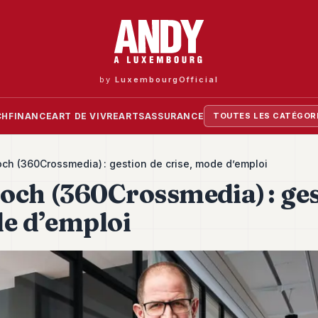
by
LuxembourgOfficial
CH
FINANCE
ART DE VIVRE
ARTS
ASSURANCE
TOUTES LES CATÉGOR
ch (360Crossmedia) : gestion de crise, mode d’emploi
och (360Crossmedia) : ges
de d’emploi