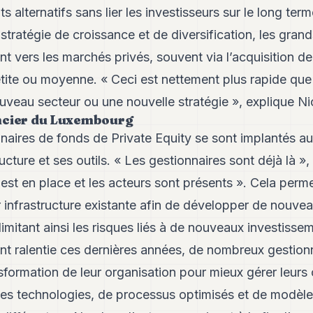
s alternatifs sans lier les investisseurs sur le long ter
 stratégie de croissance et de diversification, les gran
ent vers les marchés privés, souvent via l’acquisition d
 petite ou moyenne. « Ceci est nettement plus rapide qu
veau secteur ou une nouvelle stratégie », explique N
ncier du Luxembourg
aires de fonds de Private Equity se sont implantés 
ucture et ses outils. « Les gestionnaires sont déjà là »
st en place et les acteurs sont présents ». Cela perm
eur infrastructure existante afin de développer de nouv
limitant ainsi les risques liés à de nouveaux investissem
ant ralentie ces dernières années, de nombreux gestion
formation de leur organisation pour mieux gérer leurs c
elles technologies, de processus optimisés et de modèles