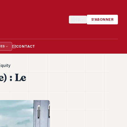
FR
S'ABONNER
CONTACT
IES
Equity
) : Le