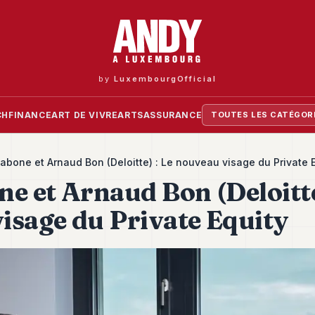
by
LuxembourgOfficial
CH
FINANCE
ART DE VIVRE
ARTS
ASSURANCE
TOUTES LES CATÉGOR
abone et Arnaud Bon (Deloitte) : Le nouveau visage du Private 
e et Arnaud Bon (Deloitte
isage du Private Equity