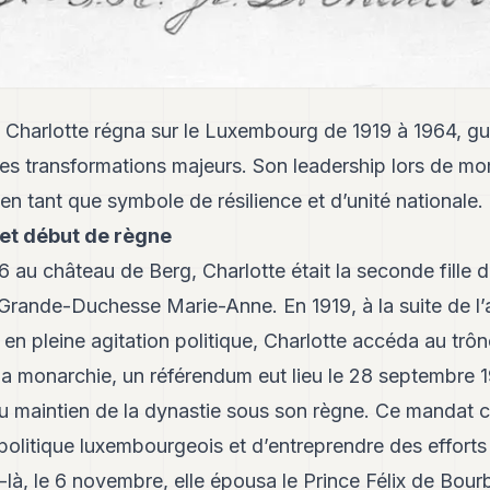
harlotte régna sur le Luxembourg de 1919 à 1964, gui
des transformations majeurs. Son leadership lors de mo
 en tant que symbole de résilience et d’unité nationale.
et début de règne
6 au château de Berg, Charlotte était la seconde fille
 Grande-Duchesse Marie-Anne. En 1919, à la suite de l’
n pleine agitation politique, Charlotte accéda au trô
 la monarchie, un référendum eut lieu le 28 septembre 
u maintien de la dynastie sous son règne. Ce mandat cla
 politique luxembourgeois et d’entreprendre des effort
-là, le 6 novembre, elle épousa le Prince Félix de Bou