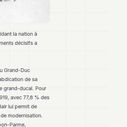
dant la nation à
ments décisifs a
 du Grand-Duc
abdication de sa
ne grand-ducal. Pour
1919, avec 77,8 % des
ir lui permit de
s de modernisation.
rbon-Parme,