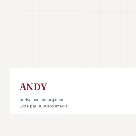
ANDY
andyaluxembourg.com
Édité par
360Crossmedia.
Retrouvez-nous sur