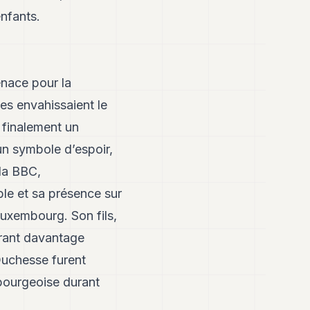
enfants.
nace pour la
es envahissaient le
t finalement un
un symbole d’espoir,
la BBC,
le et sa présence sur
 Luxembourg. Son fils,
strant davantage
-Duchesse furent
mbourgeoise durant