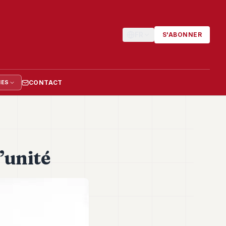
FR
S'ABONNER
CONTACT
IES
’unité