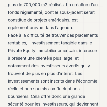
8
plus de 700,000 m2 réalisés. La création d’un
Andy
fonds réglementé, dont le sous-jacent serait
7
Andy
constitué de projets américains, est
6
également prévue dans l’agenda.
Andy
5
Face à la difficulté de trouver des placements
Andy
3
rentables, l’investissement tangible dans le
Private Equity immobilier américain, intéresse
TECH
à présent une clientèle plus large, et
FINANCE
notamment des investisseurs avertis qui y
trouvent de plus en plus d’intérêt. Les
ART
DE
investissements sont inscrits dans l’économie
VIVRE
réelle et non soumis aux fluctuations
ARTS
boursières. Cela offre donc une grande
ASSURANCE
sécurité pour les investisseurs, qui deviennent