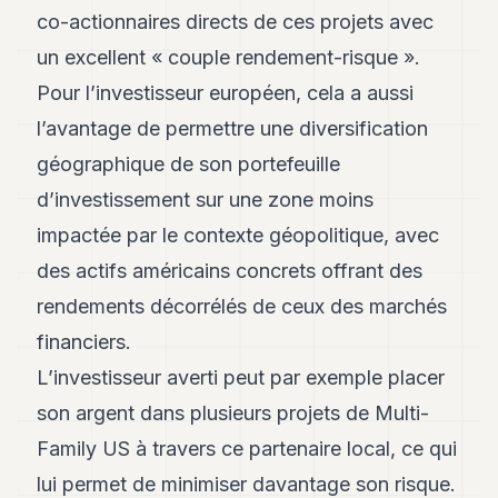
co-actionnaires directs de ces projets avec
POLITIQUE
un excellent « couple rendement-risque ».
IMMOBILIER
Pour l’investisseur européen, cela a aussi
PRIVATE
l’avantage de permettre une diversification
EQUITY
géographique de son portefeuille
SPORT
d’investissement sur une zone moins
JURIDIQUE
impactée par le contexte géopolitique, avec
ENTREPRISES
des actifs américains concrets offrant des
rendements décorrélés de ceux des marchés
ASSOCIATIONS
financiers.
CONTACT
L’investisseur averti peut par exemple placer
son argent dans plusieurs projets de Multi-
S'ABONNER
Family US à travers ce partenaire local, ce qui
FR
lui permet de minimiser davantage son risque.