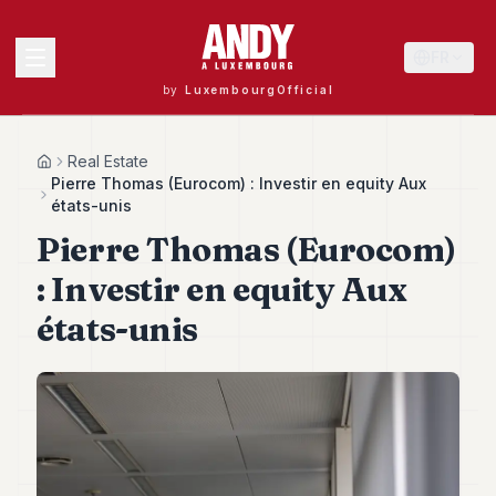
FR
by
LuxembourgOfficial
MENU
Real Estate
Home
Pierre Thomas (Eurocom) : Investir en equity Aux
états-unis​​
Pierre Thomas (Eurocom)
Andy
40
: Investir en equity Aux
Andy
39
états-unis​​
Andy
38
Andy
37
Andy
36
Andy
35