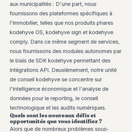
aux municipalités : D'une part, nous
POLITIQUE
fournissons des plateformes spécifiques à
IMMOBILIER
l'immobilier, telles que nos produits phares
PRIVATE
kodehyve OS, kodehyve sign et kodehyve
EQUITY
comply. Dans ce même segment de services,
SPORT
nous fournissons des modules autonomes par
JURIDIQUE
le biais de SDK kodehyve permettant des
intégrations API. Deuxièmement, notre unité
ENTREPRISES
de conseil kodehyve se concentre sur
ASSOCIATIONS
l'intelligence économique et l'analyse de
CONTACT
données pour le reporting, le conseil
technologique et les audits numériques.
S'ABONNER
Quels sont les nouveaux défis et
opportunités que vous identifiez ?
FR
Alors que de nombreux problèmes sous-