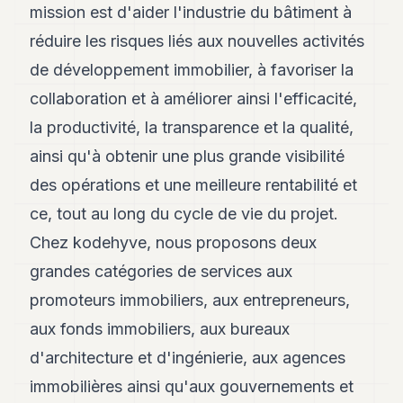
mission est d'aider l'industrie du bâtiment à
8
Andy
réduire les risques liés aux nouvelles activités
7
de développement immobilier, à favoriser la
Andy
6
collaboration et à améliorer ainsi l'efficacité,
Andy
5
la productivité, la transparence et la qualité,
Andy
ainsi qu'à obtenir une plus grande visibilité
3
des opérations et une meilleure rentabilité et
TECH
ce, tout au long du cycle de vie du projet.
FINANCE
Chez kodehyve, nous proposons deux
grandes catégories de services aux
ART
DE
promoteurs immobiliers, aux entrepreneurs,
VIVRE
aux fonds immobiliers, aux bureaux
ARTS
d'architecture et d'ingénierie, aux agences
ASSURANCE
immobilières ainsi qu'aux gouvernements et