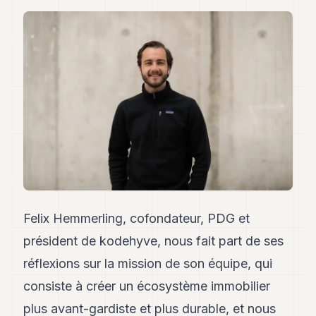
Andy
34
Andy
33
Andy
32
Andy
31
Andy
30
Andy
28
Andy
27
Andy
Felix Hemmerling, cofondateur, PDG et
26
Andy
président de kodehyve, nous fait part de ses
24
réflexions sur la mission de son équipe, qui
Andy
23
consiste à créer un écosystème immobilier
Andy
22
plus avant-gardiste et plus durable, et nous