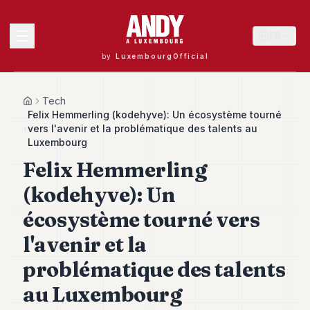
FR
by
LuxembourgOfficial
MENU
Tech
Home
Felix Hemmerling (kodehyve): Un écosystème tourné
vers l'avenir et la problématique des talents au
Luxembourg
Andy
Felix Hemmerling
40
Andy
(kodehyve): Un
39
Andy
écosystème tourné vers
38
Andy
l'avenir et la
37
problématique des talents
Andy
36
au Luxembourg
Andy
35