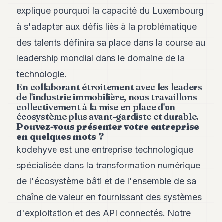
Andy
explique pourquoi la capacité du Luxembourg
21
Andy
à s'adapter aux défis liés à la problématique
19
des talents définira sa place dans la course au
Andy
18
leadership mondial dans le domaine de la
Andy
16
technologie.
Andy
En collaborant étroitement avec les leaders
15
de l'industrie immobilière, nous travaillons
Andy
collectivement à la mise en place d'un
14
écosystème plus avant-gardiste et durable.
Andy
Pouvez-vous présenter votre entreprise
13
en quelques mots ?
Andy
kodehyve est une entreprise technologique
12
Andy
spécialisée dans la transformation numérique
11
de l'écosystème bâti et de l'ensemble de sa
Andy
10
chaîne de valeur en fournissant des systèmes
Andy
9
d'exploitation et des API connectés. Notre
Andy