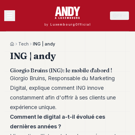
FR
by
LuxembourgOfficial
MENU
Tech
ING | andy
Home
ING | andy
Andy
Giorgio Bruins (ING): le mobile d'abord !
40
Giorgio Bruins, Responsable du Marketing
Andy
39
Digital, explique comment ING innove
Andy
38
constamment afin d'offrir à ses clients une
Andy
expérience unique.
37
Andy
Comment le digital a-t-il évolué ces
36
dernières années ?
Andy
35