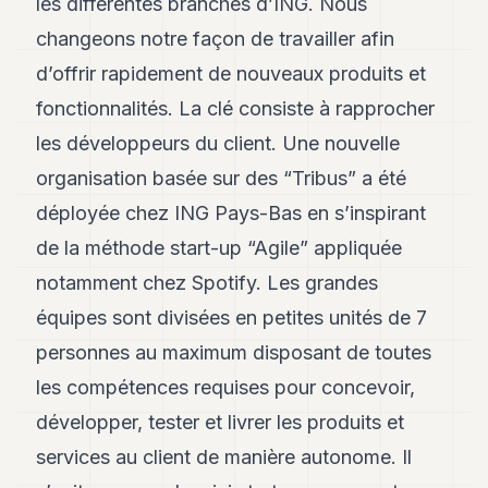
les différentes branches d’ING. Nous
POLITIQUE
changeons notre façon de travailler afin
IMMOBILIER
d’offrir rapidement de nouveaux produits et
PRIVATE
fonctionnalités. La clé consiste à rapprocher
EQUITY
les développeurs du client. Une nouvelle
SPORT
organisation basée sur des “Tribus” a été
déployée chez ING Pays-Bas en s’inspirant
JURIDIQUE
de la méthode start-up “Agile” appliquée
ENTREPRISES
notamment chez Spotify. Les grandes
ASSOCIATIONS
équipes sont divisées en petites unités de 7
CONTACT
personnes au maximum disposant de toutes
les compétences requises pour concevoir,
S'ABONNER
développer, tester et livrer les produits et
services au client de manière autonome. Il
FR