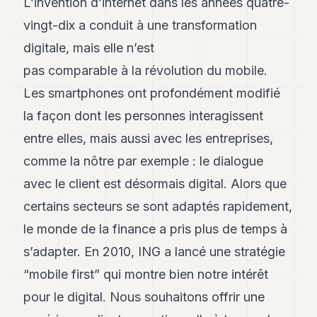
L’invention d’internet dans les années quatre-
Andy
34
vingt-dix a conduit à une transformation
Andy
digitale, mais elle n’est
33
Andy
pas comparable à la révolution du mobile.
32
Les smartphones ont profondément modifié
Andy
31
la façon dont les personnes interagissent
Andy
30
entre elles, mais aussi avec les entreprises,
Andy
comme la nôtre par exemple : le dialogue
28
Andy
avec le client est désormais digital. Alors que
27
certains secteurs se sont adaptés rapidement,
Andy
26
le monde de la finance a pris plus de temps à
Andy
24
s’adapter. En 2010, ING a lancé une stratégie
Andy
“mobile first” qui montre bien notre intérêt
23
Andy
pour le digital. Nous souhaitons offrir une
22