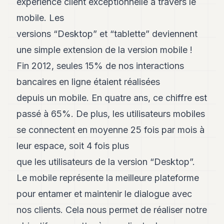
expérience client exceptionnelle à travers le
Andy
21
mobile. Les
Andy
19
versions “Desktop” et “tablette” deviennent
Andy
une simple extension de la version mobile !
18
Andy
Fin 2012, seules 15% de nos interactions
16
bancaires en ligne étaient réalisées
Andy
15
depuis un mobile. En quatre ans, ce chiffre est
Andy
14
passé à 65%. De plus, les utilisateurs mobiles
Andy
se connectent en moyenne 25 fois par mois à
13
Andy
leur espace, soit 4 fois plus
12
que les utilisateurs de la version “Desktop”.
Andy
11
Le mobile représente la meilleure plateforme
Andy
10
pour entamer et maintenir le dialogue avec
Andy
nos clients. Cela nous permet de réaliser notre
9
Andy