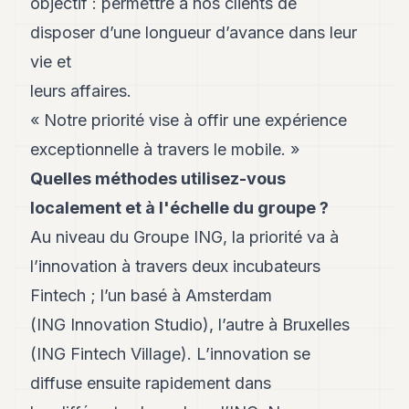
objectif : permettre à nos clients de
8
disposer d’une longueur d’avance dans leur
Andy
7
vie et
Andy
6
leurs affaires.
Andy
« Notre priorité vise à offir une expérience
5
Andy
exceptionnelle à travers le mobile. »
3
Quelles méthodes utilisez-vous
TECH
localement et à l'échelle du groupe ?
Au niveau du Groupe ING, la priorité va à
FINANCE
l’innovation à travers deux incubateurs
ART
Fintech ; l’un basé à Amsterdam
DE
VIVRE
(ING Innovation Studio), l’autre à Bruxelles
ARTS
(ING Fintech Village). L’innovation se
diffuse ensuite rapidement dans
ASSURANCE