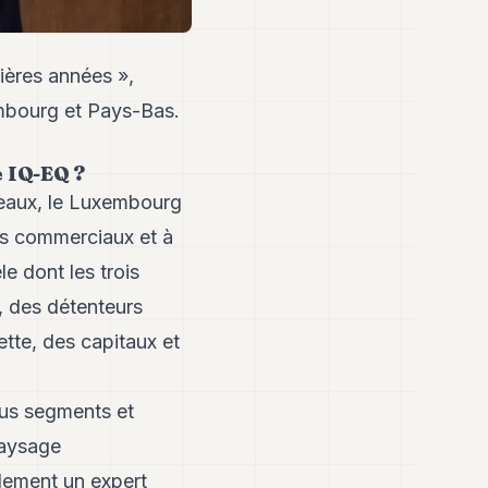
ières années »,
mbourg et Pays-Bas.
e IQ-EQ ?
reaux, le Luxembourg
ts commerciaux et à
le dont les trois
, des détenteurs
dette, des capitaux et
ous segments et
paysage
ulement un expert