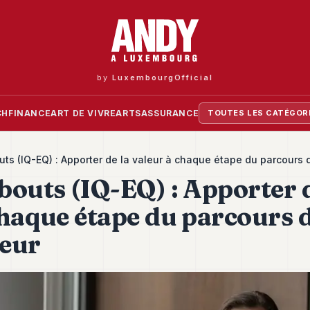
by
LuxembourgOfficial
CH
FINANCE
ART DE VIVRE
ARTS
ASSURANCE
TOUTES LES CATÉGOR
uts (IQ-EQ) : Apporter de la valeur à chaque étape du parcours d
bouts (IQ-EQ) : Apporter d
chaque étape du parcours 
seur