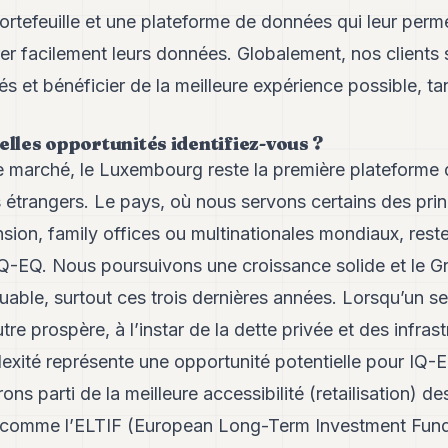
portefeuille et une plateforme de données qui leur perme
rer facilement leurs données. Globalement, nos clients 
 et bénéficier de la meilleure expérience possible, ta
elles opportunités identifiez-vous ?
e marché, le Luxembourg reste la première plateforme 
s étrangers. Le pays, où nous servons certains des pri
nsion, family offices ou multinationales mondiaux, rest
IQ-EQ. Nous poursuivons une croissance solide et le 
uable, surtout ces trois dernières années. Lorsqu’un 
utre prospère, à l’instar de la dette privée et des infr
xité représente une opportunité potentielle pour IQ-E
ns parti de la meilleure accessibilité (retailisation) d
s comme l’ELTIF (European Long-Term Investment Fund