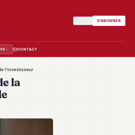
FR
S'ABONNER
CONTACT
IES
e l’investisseur
e la
de