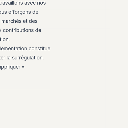
travaillons avec nos
ous efforçons de
x marchés et des
x contributions de
tion.
glementation constitue
er la surrégulation.
appliquer «