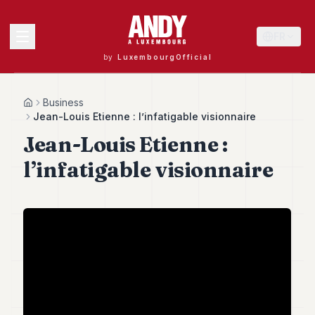
FR
by
LuxembourgOfficial
MENU
Business
Home
Jean-Louis Etienne : l’infatigable visionnaire
Jean-Louis Etienne :
Andy
l’infatigable visionnaire
40
Andy
39
Andy
38
Andy
37
Andy
36
Andy
35