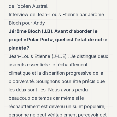
Andy
21
de l’océan Austral.
Andy
Interview de Jean-Louis Etienne par Jérôme
19
Andy
Bloch pour Andy
18
Jérôme Bloch (J.B). Avant d’aborder le
Andy
16
projet « Polar Pod », quel est l’état de notre
Andy
15
planète ?
Andy
Jean-Louis Etienne (J-L.E) : Je distingue deux
14
Andy
aspects essentiels : le réchauffement
13
climatique et la disparition progressive de la
Andy
12
biodiversité. Soulignons pour être précis que
Andy
11
les deux sont liés. Nous avons perdu
Andy
beaucoup de temps car même si le
10
Andy
réchauffement est devenu un sujet populaire,
9
personne ne peut véritablement percevoir cet
Andy