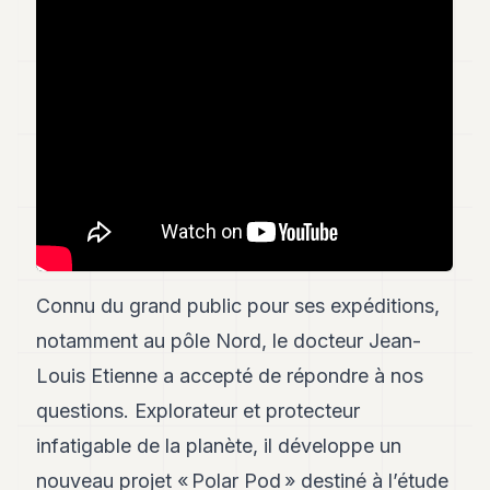
Andy
34
Andy
33
Andy
32
Andy
31
Andy
30
Andy
28
Andy
27
Connu du grand public pour ses expéditions,
Andy
26
notamment au pôle Nord, le docteur Jean-
Andy
Louis Etienne a accepté de répondre à nos
24
Andy
questions. Explorateur et protecteur
23
infatigable de la planète, il développe un
Andy
22
nouveau projet « Polar Pod » destiné à l’étude