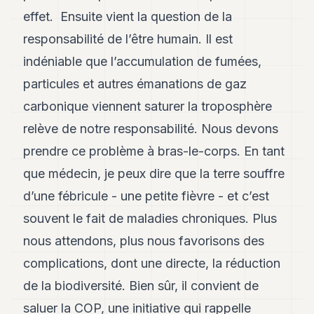
8
effet. Ensuite vient la question de la
Andy
7
responsabilité de l’être humain. Il est
Andy
indéniable que l’accumulation de fumées,
6
Andy
particules et autres émanations de gaz
5
carbonique viennent saturer la troposphère
Andy
3
relève de notre responsabilité. Nous devons
prendre ce problème à bras-le-corps. En tant
TECH
que médecin, je peux dire que la terre souffre
FINANCE
d’une fébricule - une petite fièvre - et c’est
ART
souvent le fait de maladies chroniques. Plus
DE
nous attendons, plus nous favorisons des
VIVRE
complications, dont une directe, la réduction
ARTS
de la biodiversité. Bien sûr, il convient de
ASSURANCE
saluer la COP, une initiative qui rappelle