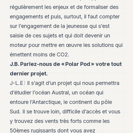
POLITIQUE
régulièrement les enjeux et de formaliser des
engagements et puis, surtout, il faut compter
IMMOBILIER
sur l’engagement de la jeunesse qui s’est
PRIVATE
EQUITY
saisie de ces sujets et qui doit devenir un
moteur pour mettre en œuvre les solutions qui
SPORT
émettent moins de CO2.
JURIDIQUE
J.B. Parlez-nous de « Polar Pod » votre tout
ENTREPRISES
dernier projet.
ASSOCIATIONS
J-L.E : Il s’agit d’un projet qui nous permettra
d’étudier l’océan Austral, un océan qui
CONTACT
entoure l’Antarctique, le continent du pôle
S'ABONNER
Sud. Il se trouve loin, difficile d’accès et vous
y trouvez des vents très forts comme les
FR
50èmes rugissants dont vous avez