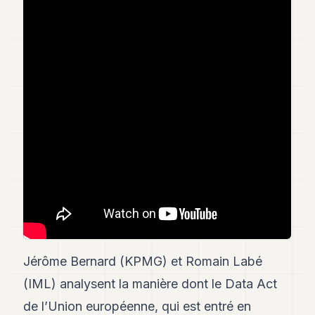
Andy
34
Andy
33
Andy
32
Andy
31
Andy
30
Andy
28
Andy
27
Andy
26
Andy
24
Jérôme Bernard (KPMG) et Romain Labé
Andy
23
(IML) analysent la manière dont le Data Act
Andy
22
de l’Union européenne, qui est entré en