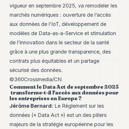
Andy
vigueur en septembre 2025, va remodeler les
21
Andy
marchés numériques : ouverture de l’accès
19
aux données de l’IoT, développement de
Andy
18
modèles de Data-as-a-Service et stimulation
Andy
16
de l’innovation dans le secteur de la santé
Andy
grâce à une plus grande transparence, des
15
Andy
contrats plus équitables et un partage
14
sécurisé des données.
Andy
13
©360Crossmedia/CN
Andy
Comment le Data Act de septembre 2025
12
transforme-t-il l'accès aux données pour
Andy
les entreprises en Europe ?
11
Andy
Jérôme Bernard:
Le Règlement sur les
10
données (« Data Act ») est un des piliers
Andy
9
majeurs de la stratégie européenne pour les
Andy