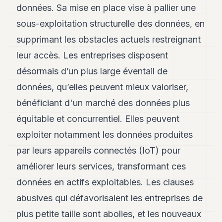
8
données. Sa mise en place vise à pallier une
Andy
sous-exploitation structurelle des données, en
7
Andy
supprimant les obstacles actuels restreignant
6
leur accès. Les entreprises disposent
Andy
5
désormais d’un plus large éventail de
Andy
3
données, qu’elles peuvent mieux valoriser,
bénéficiant d'un marché des données plus
TECH
équitable et concurrentiel. Elles peuvent
FINANCE
exploiter notamment les données produites
par leurs appareils connectés (IoT) pour
ART
DE
améliorer leurs services, transformant ces
VIVRE
données en actifs exploitables. Les clauses
ARTS
abusives qui défavorisaient les entreprises de
ASSURANCE
plus petite taille sont abolies, et les nouveaux