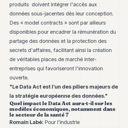
produits doivent intégrer l'accès aux
POLITIQUE
données sous-jacentes dès leur conception.
IMMOBILIER
Des « model contracts » sont par ailleurs
PRIVATE
disponibles pour encadrer la rémunération du
EQUITY
partage des données et la protection des
SPORT
secrets d'affaires, facilitant ainsi la création
JURIDIQUE
de véritables places de marché inter-
ENTREPRISES
entreprises qui favoriseront l'innovation
ouverte.
ASSOCIATIONS
"Le Data Act est l’un des piliers majeurs de
CONTACT
la stratégie européenne des données."
Quel impact le Data Act aura-t-il sur les
S'ABONNER
modèles économiques, notamment dans
le secteur de la santé ?
Romain Labé:
Pour l’industrie
FR