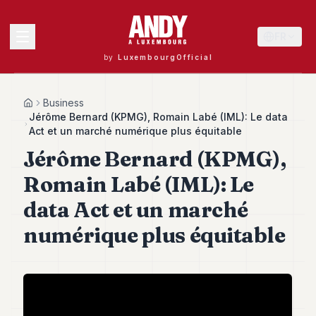
FR
by
LuxembourgOfficial
MENU
Business
Home
Jérôme Bernard (KPMG), Romain Labé (IML): Le data
Act et un marché numérique plus équitable
Jérôme Bernard (KPMG),
Andy
40
Romain Labé (IML): Le
Andy
39
data Act et un marché
Andy
38
numérique plus équitable
Andy
37
Andy
36
Andy
35