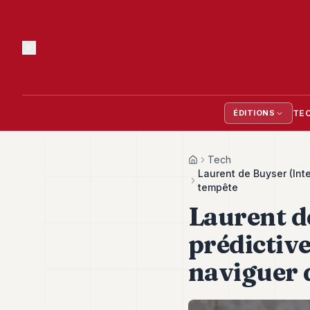
TE
ÉDITIONS
Tech
Home
Laurent de Buyser (Int
tempête
Laurent d
prédictiv
naviguer 