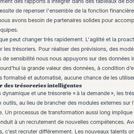
ment des rapports à intégrer dans des tableaux de bo
ssite de repenser l'ensemble de la fonction financière.
 nous avons besoin de partenaires solides pour accomp
équipes.
ue peut changer très rapidement. L'agilité et la proact
r les trésoriers. Pour réaliser des prévisions, des modé
s de sensibilité nous nous appuyons sur des données in
urd’hui la grande valeur des données, à condition d’e
as formalisé et automatisé, aucune chance de les utilis
r des trésoreries intelligentes
 dynamique et une trésorerie « à la demande », les trés
outils, au lieu de brancher des modules externes sur l
e. Un processus de transformation aussi long implique a
onduit à un recrutement de nouvelles compétences. Av
s, c’est recruter différemment. Les nouveaux talents on