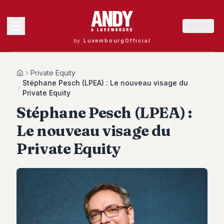
FR
by
LuxembourgOfficial
MENU
Private Equity
Home
Stéphane Pesch (LPEA) : Le nouveau visage du
Private Equity
Stéphane Pesch (LPEA) :
Andy
40
Le nouveau visage du
Andy
39
Private Equity
Andy
38
Andy
37
Andy
36
Andy
35