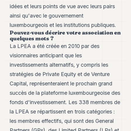
Andy
idées et leurs points de vue avec leurs pairs
21
Andy
ainsi qu'avec le gouvernement
19
luxembourgeois et les institutions publiques.
Andy
18
Pouvez-vous décrire votre association en
Andy
quelques mots ?
16
La LPEA a été créée en 2010 par des
Andy
15
visionnaires anticipant que les
Andy
investissements alternatifs, y compris les
14
Andy
stratégies de Private Equity et de Venture
13
Capital, représenteraient le prochain grand
Andy
12
succès de la plateforme luxembourgeoise des
Andy
11
fonds d'investissement. Les 338 membres de
Andy
la LPEA se répartissent en trois catégories :
10
Andy
les membres effectifs, qui sont des General
9
Partners (GPs), des Limited Partners (LPs) et
Andy