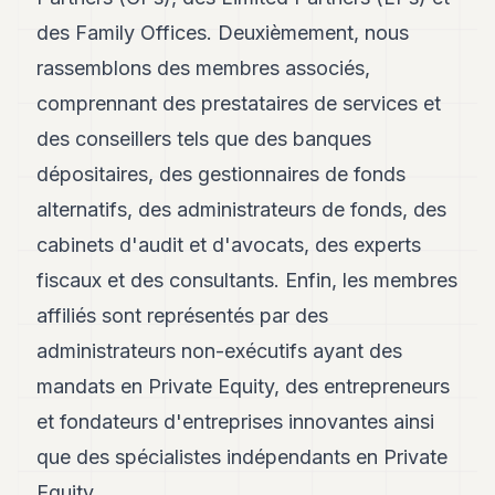
8
des Family Offices. Deuxièmement, nous
Andy
7
rassemblons des membres associés,
Andy
comprennant des prestataires de services et
6
Andy
des conseillers tels que des banques
5
dépositaires, des gestionnaires de fonds
Andy
3
alternatifs, des administrateurs de fonds, des
cabinets d'audit et d'avocats, des experts
TECH
fiscaux et des consultants. Enfin, les membres
FINANCE
affiliés sont représentés par des
ART
administrateurs non-exécutifs ayant des
DE
VIVRE
mandats en Private Equity, des entrepreneurs
et fondateurs d'entreprises innovantes ainsi
ARTS
que des spécialistes indépendants en Private
ASSURANCE
Equity.