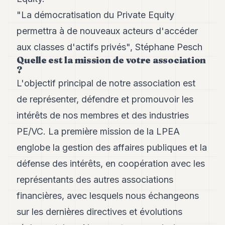
POLITIQUE
"La démocratisation du Private Equity
IMMOBILIER
permettra à de nouveaux acteurs d'accéder
aux classes d'actifs privés", Stéphane Pesch
PRIVATE
Quelle est la mission de votre association
EQUITY
?
SPORT
L'objectif principal de notre association est
de représenter, défendre et promouvoir les
JURIDIQUE
intérêts de nos membres et des industries
ENTREPRISES
PE/VC. La première mission de la LPEA
ASSOCIATIONS
englobe la gestion des affaires publiques et la
CONTACT
défense des intérêts, en coopération avec les
représentants des autres associations
S'ABONNER
financières, avec lesquels nous échangeons
sur les dernières directives et évolutions
FR