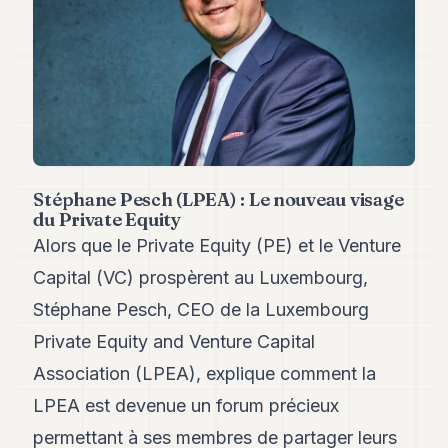
Andy
34
Andy
33
Andy
32
Andy
31
Andy
30
Stéphane Pesch (LPEA) : Le nouveau visage
Andy
du Private Equity
28
Alors que le Private Equity (PE) et le Venture
Andy
27
Capital (VC) prospèrent au Luxembourg,
Andy
Stéphane Pesch, CEO de la Luxembourg
26
Andy
Private Equity and Venture Capital
24
Association (LPEA), explique comment la
Andy
23
LPEA est devenue un forum précieux
Andy
22
permettant à ses membres de partager leurs