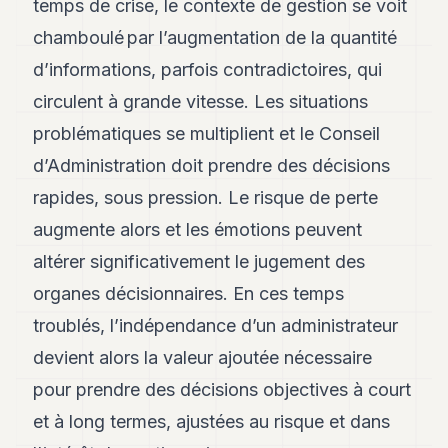
temps de crise, le contexte de gestion se voit
POLITIQUE
chamboulé par l’augmentation de la quantité
IMMOBILIER
d’informations, parfois contradictoires, qui
PRIVATE
circulent à grande vitesse. Les situations
EQUITY
problématiques se multiplient et le Conseil
SPORT
d’Administration doit prendre des décisions
rapides, sous pression. Le risque de perte
JURIDIQUE
augmente alors et les émotions peuvent
ENTREPRISES
altérer significativement le jugement des
ASSOCIATIONS
organes décisionnaires. En ces temps
CONTACT
troublés, l’indépendance d’un administrateur
devient alors la valeur ajoutée nécessaire
S'ABONNER
pour prendre des décisions objectives à court
et à long termes, ajustées au risque et dans
FR