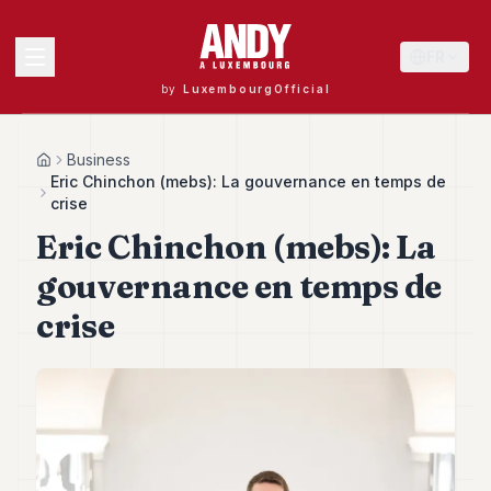
FR
by
LuxembourgOfficial
MENU
Business
Home
Eric Chinchon (mebs): La gouvernance en temps de
crise
Eric Chinchon (mebs): La
Andy
40
gouvernance en temps de
Andy
39
crise
Andy
38
Andy
37
Andy
36
Andy
35