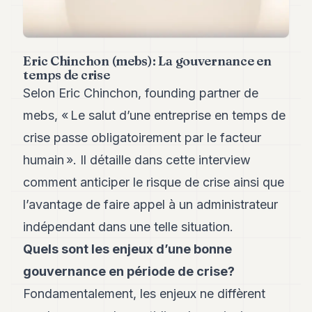
Andy
21
Andy
19
Eric Chinchon (mebs): La gouvernance en
Andy
18
temps de crise
Andy
Selon Eric Chinchon, founding partner de
16
mebs, « Le salut d’une entreprise en temps de
Andy
15
crise passe obligatoirement par le facteur
Andy
14
humain ». Il détaille dans cette interview
Andy
comment anticiper le risque de crise ainsi que
13
Andy
l’avantage de faire appel à un administrateur
12
indépendant dans une telle situation.
Andy
11
Quels sont les enjeux d’une bonne
Andy
10
gouvernance en période de crise?
Andy
Fondamentalement, les enjeux ne diffèrent
9
Andy