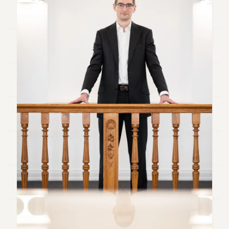
Andy
34
Andy
33
Andy
32
Andy
31
Andy
30
Andy
28
Andy
27
Andy
26
Andy
24
Andy
23
Andy
22