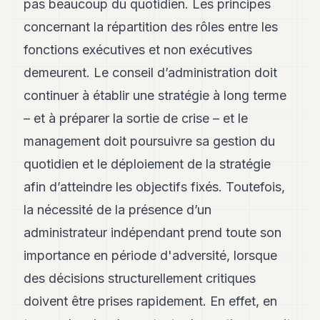
pas beaucoup du quotidien. Les principes
8
concernant la répartition des rôles entre les
Andy
7
fonctions exécutives et non exécutives
Andy
6
demeurent. Le conseil d’administration doit
Andy
continuer à établir une stratégie à long terme
5
Andy
– et à préparer la sortie de crise – et le
3
management doit poursuivre sa gestion du
TECH
quotidien et le déploiement de la stratégie
afin d’atteindre les objectifs fixés. Toutefois,
FINANCE
la nécessité de la présence d’un
ART
administrateur indépendant prend toute son
DE
VIVRE
importance en période d'adversité, lorsque
ARTS
des décisions structurellement critiques
doivent être prises rapidement. En effet, en
ASSURANCE