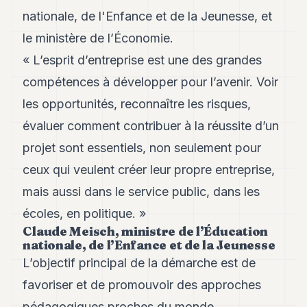
POLITIQUE
nationale, de l'Enfance et de la Jeunesse, et
le ministère de l’Économie.
IMMOBILIER
« L’esprit d’entreprise est une des grandes
PRIVATE
EQUITY
compétences à développer pour l’avenir. Voir
les opportunités, reconnaître les risques,
SPORT
évaluer comment contribuer à la réussite d’un
JURIDIQUE
projet sont essentiels, non seulement pour
ENTREPRISES
ceux qui veulent créer leur propre entreprise,
ASSOCIATIONS
mais aussi dans le service public, dans les
écoles, en politique. »
CONTACT
Claude Meisch, ministre de l’Éducation
nationale, de l’Enfance et de la Jeunesse
S'ABONNER
L’objectif principal de la démarche est de
favoriser et de promouvoir des approches
FR
pédagogiques proches du monde