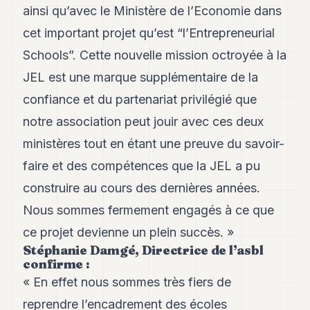
Andy
ainsi qu’avec le Ministère de l’Economie dans
21
Andy
cet important projet qu’est “l’Entrepreneurial
19
Schools”. Cette nouvelle mission octroyée à la
Andy
18
JEL est une marque supplémentaire de la
Andy
16
confiance et du partenariat privilégié que
Andy
notre association peut jouir avec ces deux
15
Andy
ministères tout en étant une preuve du savoir-
14
faire et des compétences que la JEL a pu
Andy
13
construire au cours des dernières années.
Andy
12
Nous sommes fermement engagés à ce que
Andy
ce projet devienne un plein succès. »
11
Stéphanie Damgé, Directrice de l’asbl
Andy
confirme :
10
Andy
« En effet nous sommes très fiers de
9
reprendre l’encadrement des écoles
Andy