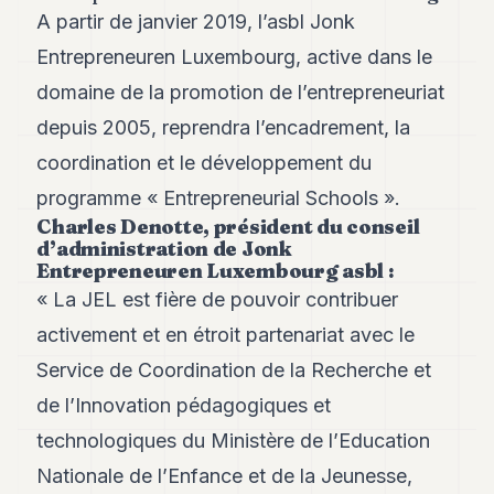
Andy
A partir de janvier 2019, l’asbl Jonk
34
Entrepreneuren Luxembourg, active dans le
Andy
33
domaine de la promotion de l’entrepreneuriat
Andy
32
depuis 2005, reprendra l’encadrement, la
Andy
coordination et le développement du
31
Andy
programme « Entrepreneurial Schools ».
30
Charles Denotte, président du conseil
Andy
d’administration de Jonk
28
Entrepreneuren Luxembourg asbl :
Andy
27
« La JEL est fière de pouvoir contribuer
Andy
activement et en étroit partenariat avec le
26
Andy
Service de Coordination de la Recherche et
24
de l’Innovation pédagogiques et
Andy
23
technologiques du Ministère de l’Education
Andy
22
Nationale de l’Enfance et de la Jeunesse,