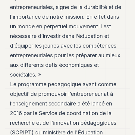
8
entrepreneuriales, signe de la durabilité et de
Andy
7
l’importance de notre mission. En effet dans
Andy
un monde en perpétuel mouvement il est
6
Andy
nécessaire d’investir dans l’éducation et
5
d’équiper les jeunes avec les compétences
Andy
3
entrepreneuriales pour les préparer au mieux
aux différents défis économiques et
TECH
sociétales. »
FINANCE
Le programme pédagogique ayant comme
ART
objectif de promouvoir l’entrepreneuriat à
DE
l’enseignement secondaire a été lancé en
VIVRE
2016 par le Service de coordination de la
ARTS
recherche et de l’innovation pédagogiques
ASSURANCE
(SCRIPT) du ministère de l'Éducation