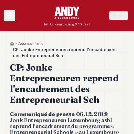
FR
by
LuxembourgOfficial
MENU
Associations
Home
CP: Jonke Entrepreneuren reprend l'encadrement
des Entrepreneurial Sch
CP: Jonke
Andy
40
Entrepreneuren reprend
Andy
39
l'encadrement des
Andy
38
Entrepreneurial Sch
Andy
37
Communiqué de presse 06.12.2018
Andy
36
Jonk Entrepreneuren Luxembourg asbl
reprend l’encadrement du programme «
Andy
35
Entrepreneurial Schools » au Luxembourg