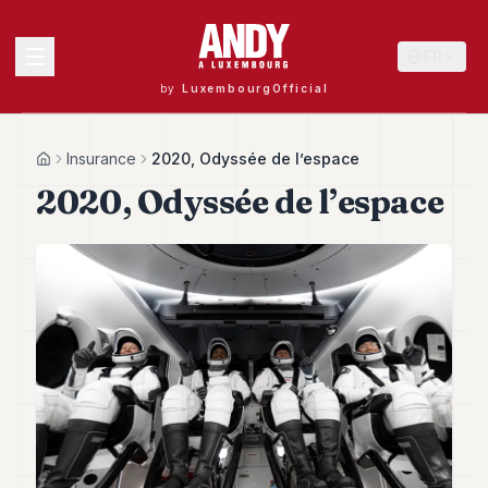
FR
by
LuxembourgOfficial
MENU
Insurance
2020, Odyssée de l’espace
Home
2020, Odyssée de l’espace
Andy
40
Andy
39
Andy
38
Andy
37
Andy
36
Andy
35