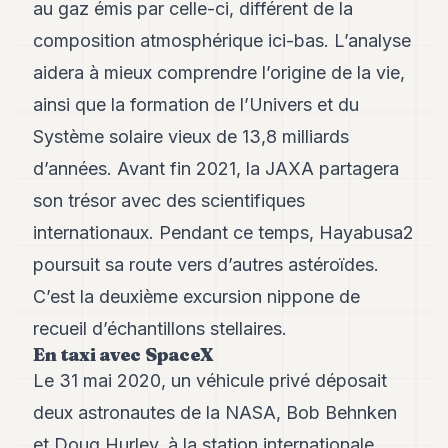
au gaz émis par celle-ci, différent de la
POLITIQUE
composition atmosphérique ici-bas. L’analyse
IMMOBILIER
aidera à mieux comprendre l’origine de la vie,
PRIVATE
ainsi que la formation de l’Univers et du
EQUITY
Système solaire vieux de 13,8 milliards
SPORT
d’années. Avant fin 2021, la JAXA partagera
JURIDIQUE
son trésor avec des scientifiques
internationaux. Pendant ce temps, Hayabusa2
ENTREPRISES
poursuit sa route vers d’autres astéroïdes.
ASSOCIATIONS
C’est la deuxième excursion nippone de
CONTACT
recueil d’échantillons stellaires.
En taxi avec SpaceX
S'ABONNER
Le 31 mai 2020, un véhicule privé déposait
deux astronautes de la NASA, Bob Behnken
FR
et Doug Hurley, à la station internationale