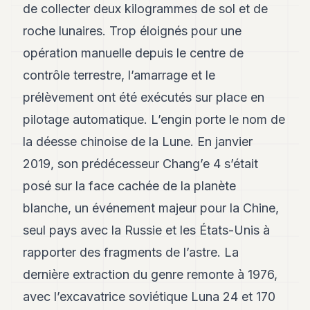
Andy
de collecter deux kilogrammes de sol et de
21
roche lunaires. Trop éloignés pour une
Andy
19
opération manuelle depuis le centre de
Andy
18
contrôle terrestre, l’amarrage et le
Andy
prélèvement ont été exécutés sur place en
16
Andy
pilotage automatique. L’engin porte le nom de
15
la déesse chinoise de la Lune. En janvier
Andy
14
2019, son prédécesseur Chang’e 4 s’était
Andy
13
posé sur la face cachée de la planète
Andy
blanche, un événement majeur pour la Chine,
12
Andy
seul pays avec la Russie et les États-Unis à
11
rapporter des fragments de l’astre. La
Andy
10
dernière extraction du genre remonte à 1976,
Andy
9
avec l’excavatrice soviétique Luna 24 et 170
Andy