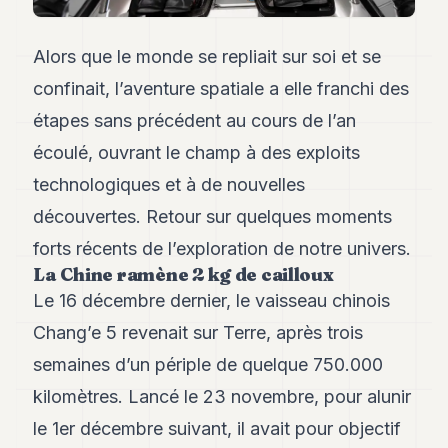
Andy
34
Andy
Alors que le monde se repliait sur soi et se
33
confinait, l’aventure spatiale a elle franchi des
Andy
32
étapes sans précédent au cours de l’an
Andy
31
écoulé, ouvrant le champ à des exploits
Andy
technologiques et à de nouvelles
30
Andy
découvertes. Retour sur quelques moments
28
forts récents de l’exploration de notre univers.
Andy
27
La Chine ramène 2 kg de cailloux
Andy
Le 16 décembre dernier, le vaisseau chinois
26
Chang’e 5 revenait sur Terre, après trois
Andy
24
semaines d’un périple de quelque 750.000
Andy
23
kilomètres. Lancé le 23 novembre, pour alunir
Andy
le 1er décembre suivant, il avait pour objectif
22