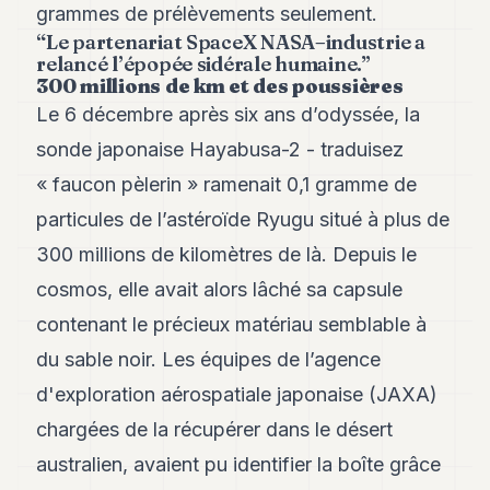
grammes de prélèvements seulement.
8
“Le partenariat SpaceX NASA–industrie a
Andy
7
relancé l’épopée sidérale humaine.”
300 millions de km et des poussières
Andy
6
Le 6 décembre après six ans d’odyssée, la
Andy
5
sonde japonaise Hayabusa-2 - traduisez
Andy
« faucon pèlerin » ramenait 0,1 gramme de
3
particules de l’astéroïde Ryugu situé à plus de
TECH
300 millions de kilomètres de là. Depuis le
cosmos, elle avait alors lâché sa capsule
FINANCE
contenant le précieux matériau semblable à
ART
DE
du sable noir. Les équipes de l’agence
VIVRE
d'exploration aérospatiale japonaise (JAXA)
ARTS
chargées de la récupérer dans le désert
australien, avaient pu identifier la boîte grâce
ASSURANCE