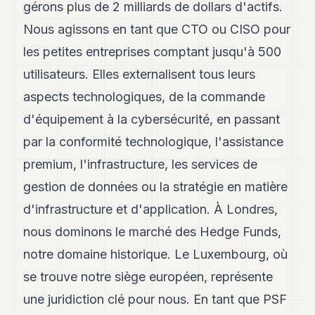
gérons plus de 2 milliards de dollars d'actifs.
8
Andy
Nous agissons en tant que CTO ou CISO pour
7
les petites entreprises comptant jusqu'à 500
Andy
6
utilisateurs. Elles externalisent tous leurs
Andy
5
aspects technologiques, de la commande
Andy
d'équipement à la cybersécurité, en passant
3
par la conformité technologique, l'assistance
TECH
premium, l'infrastructure, les services de
gestion de données ou la stratégie en matière
FINANCE
d'infrastructure et d'application. À Londres,
ART
DE
nous dominons le marché des Hedge Funds,
VIVRE
notre domaine historique. Le Luxembourg, où
ARTS
se trouve notre siège européen, représente
une juridiction clé pour nous. En tant que PSF
ASSURANCE