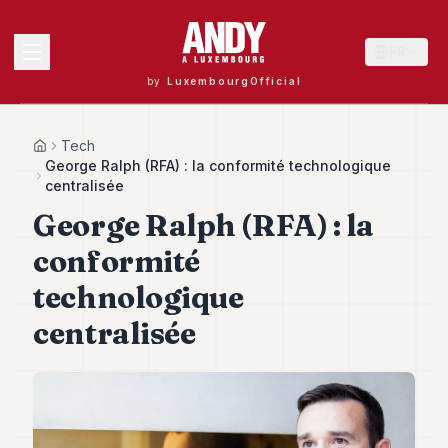
FR
by
LuxembourgOfficial
MENU
Tech
Home
George Ralph (RFA) : la conformité technologique
centralisée
George Ralph (RFA) : la
Andy
40
conformité
Andy
39
technologique
Andy
38
centralisée
Andy
37
Andy
36
Andy
35