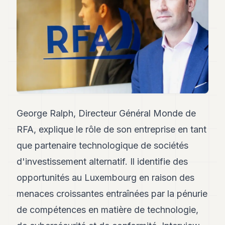
Andy
34
Andy
33
Andy
32
Andy
31
Andy
30
Andy
George Ralph, Directeur Général Monde de
28
Andy
RFA, explique le rôle de son entreprise en tant
27
que partenaire technologique de sociétés
Andy
26
d'investissement alternatif. Il identifie des
Andy
24
opportunités au Luxembourg en raison des
Andy
menaces croissantes entraînées par la pénurie
23
Andy
de compétences en matière de technologie,
22