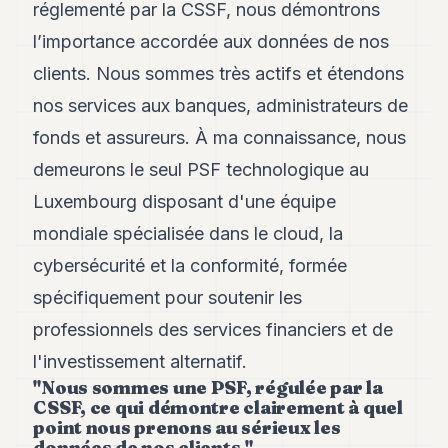
réglementé par la CSSF, nous démontrons
POLITIQUE
l’importance accordée aux données de nos
IMMOBILIER
clients. Nous sommes très actifs et étendons
PRIVATE
nos services aux banques, administrateurs de
EQUITY
fonds et assureurs. À ma connaissance, nous
SPORT
demeurons le seul PSF technologique au
JURIDIQUE
Luxembourg disposant d'une équipe
mondiale spécialisée dans le cloud, la
ENTREPRISES
cybersécurité et la conformité, formée
ASSOCIATIONS
spécifiquement pour soutenir les
CONTACT
professionnels des services financiers et de
l'investissement alternatif.
S'ABONNER
"Nous sommes une PSF, régulée par la
CSSF, ce qui démontre clairement à quel
point nous prenons au sérieux les
FR
données de nos clients."