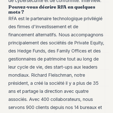
de cybersécurité et de conformité. Interview.
Andy
21
Pouvez-vous décrire RFA en quelques
mots ?
Andy
19
RFA est le partenaire technologique privilégié
Andy
18
des firmes d'investissement et de
Andy
financement alternatifs. Nous accompagnons
16
Andy
principalement des sociétés de Private Equity,
15
des Hedge Funds, des Family Offices et des
Andy
14
gestionnaires de patrimoine tout au long de
Andy
13
leur cycle de vie, des start-ups aux leaders
Andy
mondiaux. Richard Fleischman, notre
12
Andy
président, a créé la société il y a plus de 35
11
ans et partage la direction avec quatre
Andy
10
associés. Avec 400 collaborateurs, nous
Andy
9
servons 900 clients depuis nos 14 bureaux et
Andy