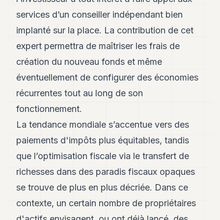
Andy
21
services d’un conseiller indépendant bien
Andy
implanté sur la place. La contribution de cet
19
Andy
expert permettra de maîtriser les frais de
18
création du nouveau fonds et même
Andy
16
éventuellement de configurer des économies
Andy
15
récurrentes tout au long de son
Andy
fonctionnement.
14
Andy
La tendance mondiale s’accentue vers des
13
paiements d'impôts plus équitables, tandis
Andy
12
que l’optimisation fiscale via le transfert de
Andy
11
richesses dans des paradis fiscaux opaques
Andy
se trouve de plus en plus décriée. Dans ce
10
Andy
contexte, un certain nombre de propriétaires
9
d'actifs envisagent, ou ont déjà lancé, des
Andy