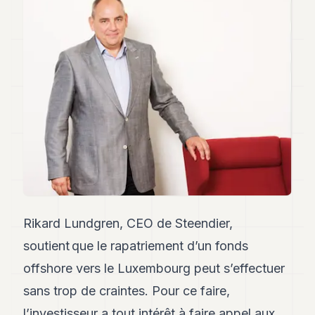
Andy
34
Andy
33
Andy
32
Andy
31
Andy
30
Andy
28
Andy
27
Andy
26
Rikard Lundgren, CEO de Steendier,
Andy
soutient que le rapatriement d’un fonds
24
Andy
offshore vers le Luxembourg peut s’effectuer
23
sans trop de craintes. Pour ce faire,
Andy
22
l’investisseur a tout intérêt à faire appel aux