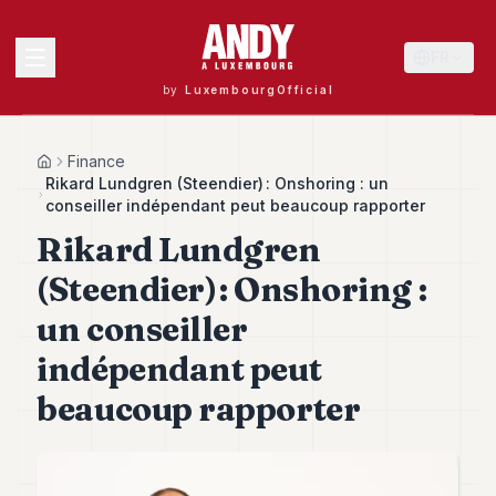
FR
by
LuxembourgOfficial
MENU
Finance
Home
Rikard Lundgren (Steendier) : Onshoring : un
conseiller indépendant peut beaucoup rapporter
Rikard Lundgren
Andy
40
(Steendier) : Onshoring :
Andy
39
un conseiller
Andy
38
indépendant peut
Andy
37
beaucoup rapporter
Andy
36
Andy
35