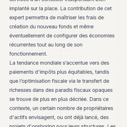
POLITIQUE
implanté sur la place. La contribution de cet
IMMOBILIER
expert permettra de maîtriser les frais de
création du nouveau fonds et même
PRIVATE
EQUITY
éventuellement de configurer des économies
récurrentes tout au long de son
SPORT
fonctionnement.
JURIDIQUE
La tendance mondiale s’accentue vers des
ENTREPRISES
paiements d'impôts plus équitables, tandis
ASSOCIATIONS
que l’optimisation fiscale via le transfert de
richesses dans des paradis fiscaux opaques
CONTACT
se trouve de plus en plus décriée. Dans ce
S'ABONNER
contexte, un certain nombre de propriétaires
d'actifs envisagent, ou ont déjà lancé, des
FR
projets d'onshoring pour leurs structures. Les