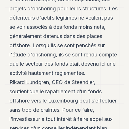
8
projets d'onshoring pour leurs structures. Les
Andy
7
détenteurs d'actifs légitimes ne veulent pas
Andy
se voir associés à des fonds moins nets,
6
Andy
généralement détenus dans des places
5
offshore. Lorsqu'ils se sont penchés sur
Andy
3
l'étude d'onshoring, ils se sont rendu compte
que le secteur des fonds était devenu ici une
TECH
activité hautement réglementée.
FINANCE
Rikard Lundgren, CEO de Steendier,
ART
soutient que le rapatriement d’un fonds
DE
VIVRE
offshore vers le Luxembourg peut s’effectuer
sans trop de craintes. Pour ce faire,
ARTS
l’investisseur a tout intérêt à faire appel aux
ASSURANCE
services d’un conseiller indépendant bien