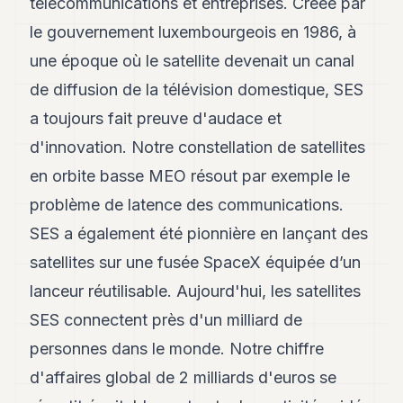
télécommunications et entreprises. Créée par
8
le gouvernement luxembourgeois en 1986, à
Andy
7
une époque où le satellite devenait un canal
Andy
6
de diffusion de la télévision domestique, SES
Andy
a toujours fait preuve d'audace et
5
Andy
d'innovation. Notre constellation de satellites
3
en orbite basse MEO résout par exemple le
problème de latence des communications.
TECH
SES a également été pionnière en lançant des
FINANCE
satellites sur une fusée SpaceX équipée d’un
ART
lanceur réutilisable. Aujourd'hui, les satellites
DE
VIVRE
SES connectent près d'un milliard de
personnes dans le monde. Notre chiffre
ARTS
d'affaires global de 2 milliards d'euros se
ASSURANCE