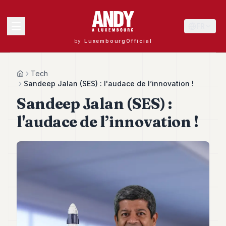
FR
by
LuxembourgOfficial
MENU
Tech
Home
Sandeep Jalan (SES) : l'audace de l’innovation !
Sandeep Jalan (SES) :
Andy
l'audace de l’innovation !
40
Andy
39
Andy
38
Andy
37
Andy
36
Andy
35