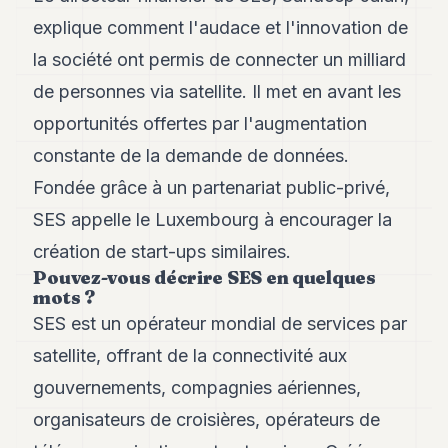
Andy
21
explique comment l'audace et l'innovation de
Andy
la société ont permis de connecter un milliard
19
Andy
de personnes via satellite. Il met en avant les
18
opportunités offertes par l'augmentation
Andy
16
constante de la demande de données.
Andy
15
Fondée grâce à un partenariat public-privé,
Andy
SES appelle le Luxembourg à encourager la
14
Andy
création de start-ups similaires.
13
Pouvez-vous décrire SES en quelques
Andy
mots ?
12
SES est un opérateur mondial de services par
Andy
11
satellite, offrant de la connectivité aux
Andy
10
gouvernements, compagnies aériennes,
Andy
organisateurs de croisières, opérateurs de
9
Andy