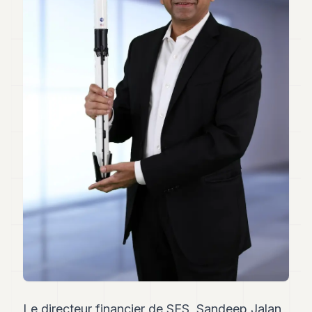
Andy
34
Andy
33
Andy
32
Andy
31
Andy
30
Andy
28
Andy
27
Andy
26
Andy
24
Andy
23
Andy
22
Le directeur financier de SES, Sandeep Jalan,