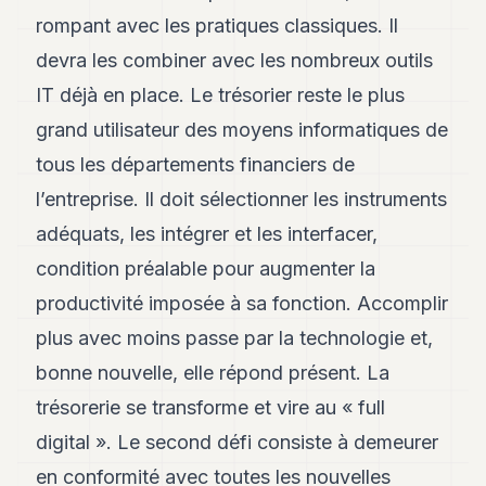
8
rompant avec les pratiques classiques. Il
Andy
7
devra les combiner avec les nombreux outils
Andy
IT déjà en place. Le trésorier reste le plus
6
Andy
grand utilisateur des moyens informatiques de
5
tous les départements financiers de
Andy
3
l’entreprise. Il doit sélectionner les instruments
adéquats, les intégrer et les interfacer,
TECH
condition préalable pour augmenter la
FINANCE
productivité imposée à sa fonction. Accomplir
ART
plus avec moins passe par la technologie et,
DE
bonne nouvelle, elle répond présent. La
VIVRE
trésorerie se transforme et vire au « full
ARTS
digital ». Le second défi consiste à demeurer
ASSURANCE
en conformité avec toutes les nouvelles