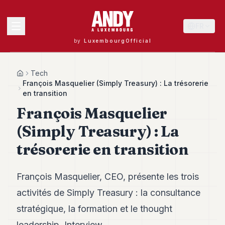
FR
by
LuxembourgOfficial
MENU
Tech
Home
François Masquelier (Simply Treasury) : La trésorerie
en transition
François Masquelier
Andy
40
(Simply Treasury) : La
Andy
39
trésorerie en transition
Andy
38
Andy
François Masquelier, CEO, présente les trois
37
Andy
activités de Simply Treasury : la consultance
36
stratégique, la formation et le thought
Andy
35
leadership. Interview.