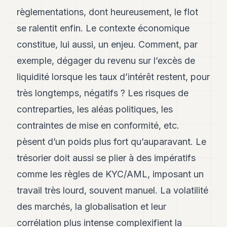
POLITIQUE
règlementations, dont heureusement, le flot
se ralentit enfin. Le contexte économique
IMMOBILIER
constitue, lui aussi, un enjeu. Comment, par
PRIVATE
EQUITY
exemple, dégager du revenu sur l’excès de
liquidité lorsque les taux d’intérêt restent, pour
SPORT
très longtemps, négatifs ? Les risques de
JURIDIQUE
contreparties, les aléas politiques, les
ENTREPRISES
contraintes de mise en conformité, etc.
ASSOCIATIONS
pèsent d’un poids plus fort qu’auparavant. Le
trésorier doit aussi se plier à des impératifs
CONTACT
comme les règles de KYC/AML, imposant un
S'ABONNER
travail très lourd, souvent manuel. La volatilité
des marchés, la globalisation et leur
FR
corrélation plus intense complexifient la