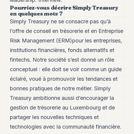
Andy
Pourriez-vous décrire Simply Treasury
34
en quelques mots ?
Andy
33
Simply Treasury ne se consacre pas qu’à
Andy
l’offre de conseil en trésorerie et en Entreprise
32
Andy
Risk Management (ERM)pour les entreprises,
31
institutions financières, fonds alternatifs et
Andy
30
fintechs. Notre société s’est donné un rôle
Andy
28
conceptuel : elle doit se voir comme un guide
Andy
éclairé, voué à promouvoir les tendances et
27
Andy
bonnes pratiques de notre métier. Simply
26
Treasury ambitionne aussi d’encourager la
Andy
24
gestion de trésorerie au Luxembourg et de
Andy
23
partager les nouvelles techniques et
Andy
technologies avec la communauté financière.
22