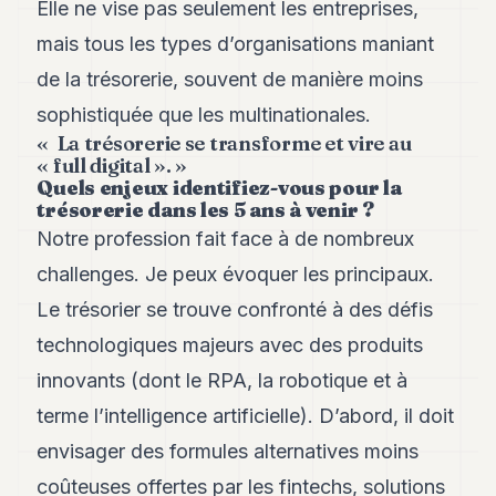
Andy
Elle ne vise pas seulement les entreprises,
21
mais tous les types d’organisations maniant
Andy
19
de la trésorerie, souvent de manière moins
Andy
18
sophistiquée que les multinationales.
Andy
«
La trésorerie se transforme et vire au
16
« full digital ».
»
Andy
Quels enjeux identifiez-vous pour la
15
trésorerie dans les 5 ans à venir ?
Andy
Notre profession fait face à de nombreux
14
Andy
challenges. Je peux évoquer les principaux.
13
Le trésorier se trouve confronté à des défis
Andy
12
technologiques majeurs avec des produits
Andy
11
innovants (dont le RPA, la robotique et à
Andy
terme l’intelligence artificielle). D’abord, il doit
10
Andy
envisager des formules alternatives moins
9
coûteuses offertes par les fintechs, solutions
Andy