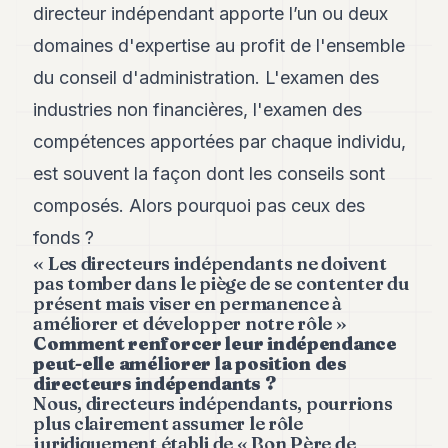
directeur indépendant apporte l’un ou deux
POLITIQUE
domaines d'expertise au profit de l'ensemble
IMMOBILIER
du conseil d'administration. L'examen des
PRIVATE
industries non financières, l'examen des
EQUITY
compétences apportées par chaque individu,
SPORT
est souvent la façon dont les conseils sont
JURIDIQUE
composés. Alors pourquoi pas ceux des
fonds ?
ENTREPRISES
« Les directeurs indépendants ne doivent
ASSOCIATIONS
pas tomber dans le piège de se contenter du
présent mais viser en permanence à
CONTACT
améliorer et développer notre rôle »
Comment renforcer leur indépendance
peut-elle améliorer la position des
S'ABONNER
directeurs indépendants ?
Nous, directeurs indépendants, pourrions
plus clairement assumer le rôle
FR
juridiquement établi de « Bon Père de