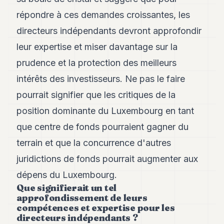
Andy
21
répondre à ces demandes croissantes, les
Andy
directeurs indépendants devront approfondir
19
Andy
leur expertise et miser davantage sur la
18
prudence et la protection des meilleurs
Andy
16
intérêts des investisseurs. Ne pas le faire
Andy
15
pourrait signifier que les critiques de la
Andy
position dominante du Luxembourg en tant
14
Andy
que centre de fonds pourraient gagner du
13
terrain et que la concurrence d'autres
Andy
12
juridictions de fonds pourrait augmenter aux
Andy
11
dépens du Luxembourg.
Andy
Que signifierait un tel
10
approfondissement de leurs
Andy
compétences et expertise pour les
9
directeurs indépendants ?
Andy