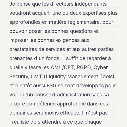
Je pense que les directeurs indépendants
8
Andy
voudront acquérir une ou deux expertises plus
7
approfondies en matière réglementaire, pour
Andy
6
pouvoir poser les bonnes questions et
Andy
5
imposer les bonnes exigences aux
Andy
prestataires de services et aux autres parties
3
prenantes d'un fonds. Il suffit de regarder à
TECH
quelle vitesse les AML/CFT, RGPD, Cyber
FINANCE
Security, LMT (Liquidity Management Tools),
et bientôt aussi ESG se sont développés pour
ART
DE
voir qu'un conseil d'administration sans sa
VIVRE
propre compétence approfondie dans ces
ARTS
domaines sera moins efficace. Il n'est pas
ASSURANCE
irréaliste de s'attendre à ce que chaque