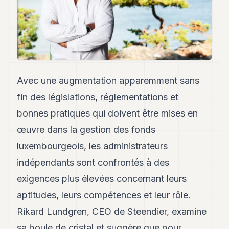
Andy
34
Andy
33
Andy
32
Andy
31
Avec une augmentation apparemment sans
Andy
fin des législations, réglementations et
30
Andy
bonnes pratiques qui doivent être mises en
28
œuvre dans la gestion des fonds
Andy
27
luxembourgeois, les administrateurs
Andy
26
indépendants sont confrontés à des
Andy
exigences plus élevées concernant leurs
24
Andy
aptitudes, leurs compétences et leur rôle.
23
Rikard Lundgren, CEO de Steendier, examine
Andy
22
sa boule de cristal et suggère que pour