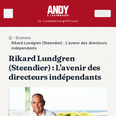
FR
by
LuxembourgOfficial
MENU
Business
Home
Rikard Lundgren (Steendier) : L'avenir des directeurs
indépendants
Rikard Lundgren
Andy
40
(Steendier) : L'avenir des
Andy
39
directeurs indépendants
Andy
38
Andy
37
Andy
36
Andy
35