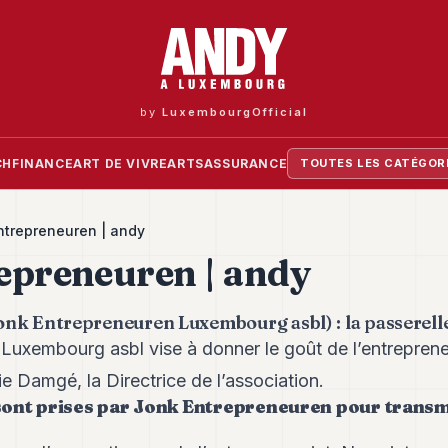
by
LuxembourgOfficial
CH
FINANCE
ART DE VIVRE
ARTS
ASSURANCE
TOUTES LES CATÉGOR
ntrepreneuren | andy
epreneuren | andy
nk Entrepreneuren Luxembourg asbl) : la passerell
Luxembourg asbl vise à donner le goût de l’entreprene
e Damgé, la Directrice de l’association.
 sont prises par Jonk Entrepreneuren pour transm
?