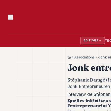
TE
ÉDITIONS
Associations
Jonk e
Home
Jonk entr
Stéphanie Damgé (Jo
Jonk Entrepreneuren 
interview de Stéphani
Quelles initiatives
l'entrepreneuriat 