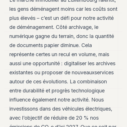
POLITIQUE
les gens déménagent moins car les coûts sont
IMMOBILIER
plus élevés – c’est un défi pour notre activité
de déménagement. Côté archivage, le
PRIVATE
EQUITY
numérique gagne du terrain, donc la quantité
SPORT
de documents papier diminue. Cela
représente certes un recul en volume, mais
JURIDIQUE
aussi une opportunité : digitaliser les archives
ENTREPRISES
existantes ou proposer de nouveauxservices
ASSOCIATIONS
autour de ces évolutions. La combinaison
CONTACT
entre durabilité et progrès technologique
influence également notre activité. Nous
S'ABONNER
investissons dans des véhicules électriques,
avec l’objectif de réduire de 20 % nos
FR
émissions de CO₂e d’ici 2027. Que ce soit par