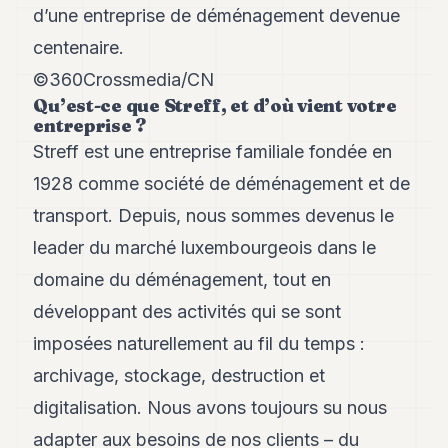
Andy
d’une entreprise de déménagement devenue
21
Andy
centenaire.
19
©360Crossmedia/CN
Andy
18
Qu’est-ce que Streff, et d’où vient votre
entreprise ?
Andy
16
Streff est une entreprise familiale fondée en
Andy
15
1928 comme société de déménagement et de
Andy
transport. Depuis, nous sommes devenus le
14
Andy
leader du marché luxembourgeois dans le
13
domaine du déménagement, tout en
Andy
12
développant des activités qui se sont
Andy
11
imposées naturellement au fil du temps :
Andy
archivage, stockage, destruction et
10
Andy
digitalisation. Nous avons toujours su nous
9
adapter aux besoins de nos clients – du
Andy