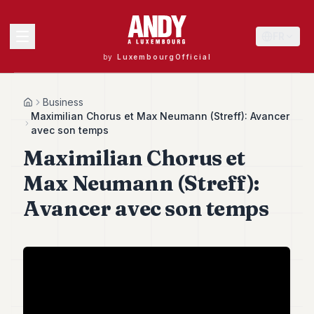
FR
by
LuxembourgOfficial
MENU
Business
Home
Maximilian Chorus et Max Neumann (Streff): Avancer
avec son temps
Maximilian Chorus et
Andy
40
Max Neumann (Streff):
Andy
39
Avancer avec son temps
Andy
38
Andy
37
Andy
36
Andy
35