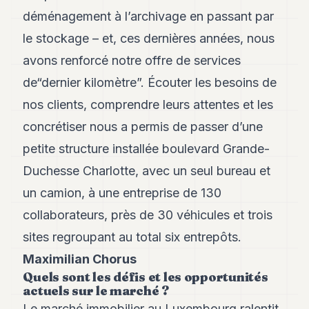
8
déménagement à l’archivage en passant par
Andy
7
le stockage – et, ces dernières années, nous
Andy
avons renforcé notre offre de services
6
Andy
de“dernier kilomètre”. Écouter les besoins de
5
nos clients, comprendre leurs attentes et les
Andy
3
concrétiser nous a permis de passer d’une
petite structure installée boulevard Grande-
TECH
Duchesse Charlotte, avec un seul bureau et
FINANCE
un camion, à une entreprise de 130
ART
collaborateurs, près de 30 véhicules et trois
DE
sites regroupant au total six entrepôts.
VIVRE
Maximilian Chorus
ARTS
Quels sont les défis et les opportunités
actuels sur le marché ?
ASSURANCE
Le marché immobilier au Luxembourg ralentit,