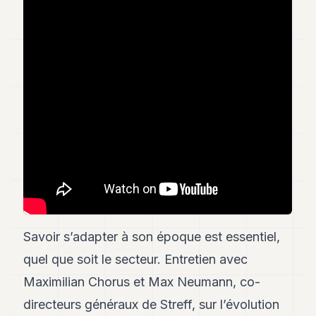
Andy
34
Andy
33
Andy
32
Andy
31
Andy
30
Andy
28
Andy
27
Andy
26
Andy
Savoir s’adapter à son époque est essentiel,
24
quel que soit le secteur. Entretien avec
Andy
23
Maximilian Chorus et Max Neumann, co-
Andy
22
directeurs généraux de Streff, sur l’évolution