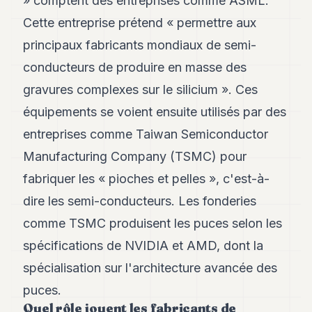
» comptent des entreprises comme ASML.
8
Cette entreprise prétend « permettre aux
Andy
7
principaux fabricants mondiaux de semi-
Andy
6
conducteurs de produire en masse des
Andy
gravures complexes sur le silicium ». Ces
5
Andy
équipements se voient ensuite utilisés par des
3
entreprises comme Taiwan Semiconductor
Manufacturing Company (TSMC) pour
TECH
fabriquer les « pioches et pelles », c'est-à-
FINANCE
dire les semi-conducteurs. Les fonderies
ART
comme TSMC produisent les puces selon les
DE
VIVRE
spécifications de NVIDIA et AMD, dont la
spécialisation sur l'architecture avancée des
ARTS
puces.
ASSURANCE
Quel rôle jouent les fabricants de