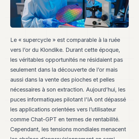
Andy
34
Andy
33
Andy
32
Le « supercycle » est comparable à la ruée
Andy
31
vers l’or du Klondike. Durant cette époque,
Andy
30
les véritables opportunités ne résidaient pas
Andy
seulement dans la découverte de l’or mais
28
Andy
aussi dans la vente des pioches et pelles
27
nécessaires à son extraction. Aujourd’hui, les
Andy
26
puces informatiques pilotant l’IA ont dépassé
Andy
24
les applications orientées vers l’utilisateur
Andy
comme Chat-GPT en termes de rentabilité.
23
Andy
Cependant, les tensions mondiales menacent
22