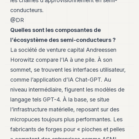
les chaînes d’approvisionnement en semi-
Andy
21
conducteurs.
Andy
19
@DR
Andy
Quelles sont les composantes de
18
Andy
l’écosystème des semi-conducteurs ?
16
La société de venture capital Andreessen
Andy
15
Horowitz compare l’IA à une pile. À son
Andy
14
sommet, se trouvent les interfaces utilisateur,
Andy
comme l’application d’IA Chat-GPT. Au
13
Andy
niveau intermédiaire, figurent les modèles de
12
langage tels GPT-4. À la base, se situe
Andy
11
l’infrastructure matérielle, reposant sur des
Andy
10
micropuces toujours plus performantes. Les
Andy
fabricants de forges pour « pioches et pelles
9
Andy