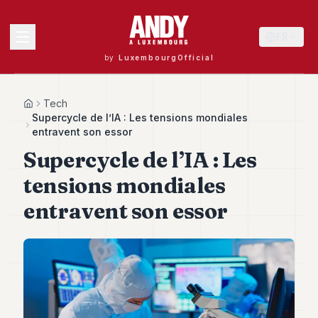
FR
by
LuxembourgOfficial
MENU
Tech
Home
Supercycle de l’IA : Les tensions mondiales
entravent son essor
Supercycle de l’IA : Les
Andy
40
tensions mondiales
Andy
39
entravent son essor
Andy
38
Andy
37
Andy
36
Andy
35