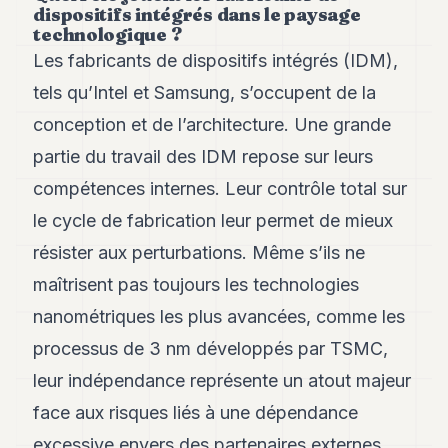
dispositifs intégrés dans le paysage
POLITIQUE
technologique ?
IMMOBILIER
Les fabricants de dispositifs intégrés (IDM),
tels qu’Intel et Samsung, s’occupent de la
PRIVATE
EQUITY
conception et de l’architecture. Une grande
partie du travail des IDM repose sur leurs
SPORT
compétences internes. Leur contrôle total sur
JURIDIQUE
le cycle de fabrication leur permet de mieux
ENTREPRISES
résister aux perturbations. Même s’ils ne
ASSOCIATIONS
maîtrisent pas toujours les technologies
nanométriques les plus avancées, comme les
CONTACT
processus de 3 nm développés par TSMC,
S'ABONNER
leur indépendance représente un atout majeur
face aux risques liés à une dépendance
FR
excessive envers des partenaires externes.