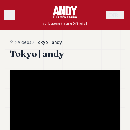
FR
by
LuxembourgOfficial
MENU
Videos
Tokyo | andy
Home
Tokyo | andy
Andy
40
Andy
39
Andy
38
Andy
37
Andy
36
Andy
35