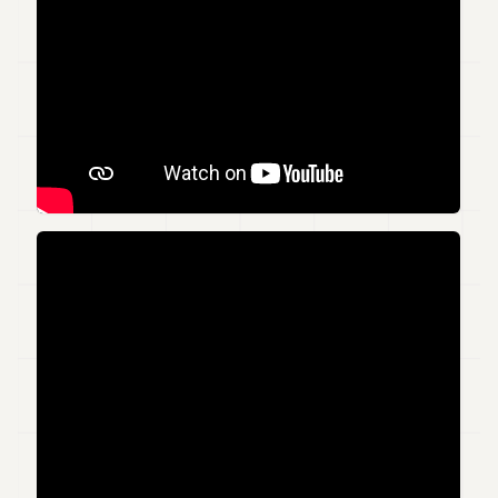
Andy
34
Andy
33
Andy
32
Andy
31
Andy
30
Andy
28
Andy
27
Andy
26
Andy
24
Andy
23
Andy
22