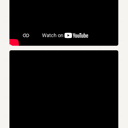
Andy
21
Andy
19
Andy
18
Andy
16
Andy
15
Andy
14
Andy
13
Andy
12
Andy
11
Andy
10
Andy
9
Andy