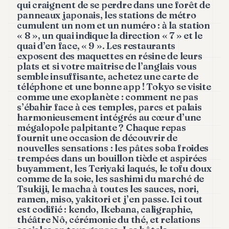
qui craignent de se perdre dans une forêt de
POLITIQUE
panneaux japonais, les stations de métro
cumulent un nom et un numéro : à la station
IMMOBILIER
« 8 », un quai indique la direction « 7 » et le
quai d’en face, « 9 ». Les restaurants
PRIVATE
exposent des maquettes en résine de leurs
EQUITY
plats et si votre maîtrise de l’anglais vous
semble insuffisante, achetez une carte de
SPORT
téléphone et une bonne app ! Tokyo se visite
comme une exoplanète : comment ne pas
JURIDIQUE
s’ébahir face à ces temples, parcs et palais
harmonieusement intégrés au cœur d’une
ENTREPRISES
mégalopole palpitante ? Chaque repas
fournit une occasion de découvrir de
ASSOCIATIONS
nouvelles sensations : les pâtes soba froides
trempées dans un bouillon tiède et aspirées
CONTACT
buyamment, les
Teriyaki
laqués, le tofu doux
comme de la soie, les sashimi du marché de
Tsukiji, le macha à toutes les sauces, nori,
S'ABONNER
ramen, miso, yakitori et j’en passe. Ici tout
est codifié : kendo, Ikebana, caligraphie,
théâtre Nô, cérémonie du thé, et relations
FR