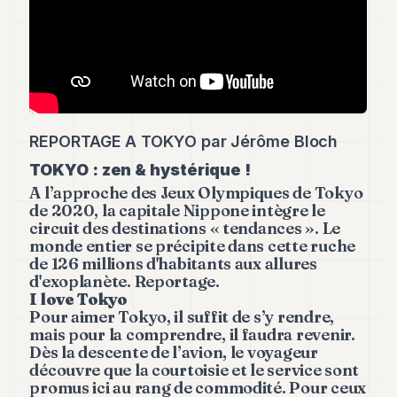
8
Andy
7
Andy
6
Andy
5
Andy
REPORTAGE A TOKYO par Jérôme Bloch
3
TOKYO : zen & hystérique !
A l’approche des Jeux Olympiques de Tokyo
TECH
de 2020, la capitale Nippone intègre le
circuit des destinations « tendances ». Le
FINANCE
monde entier se précipite dans cette ruche
de 126 millions d'habitants aux allures
ART
d'exoplanète. Reportage.
DE
I love Tokyo
VIVRE
Pour aimer Tokyo, il suffit de s’y rendre,
mais pour la comprendre, il faudra revenir.
ARTS
Dès la descente de l’avion, le voyageur
découvre que la courtoisie et le service sont
ASSURANCE
promus ici au rang de commodité. Pour ceux