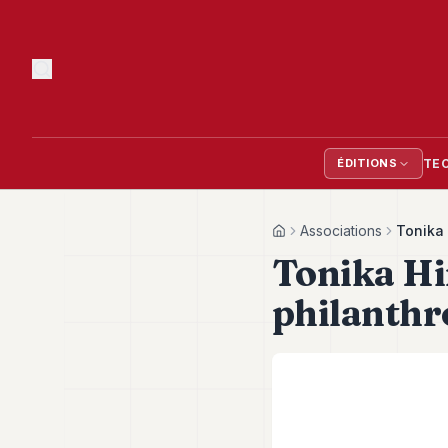
TE
ÉDITIONS
Associations
Tonika 
Home
Tonika Hi
philanthro