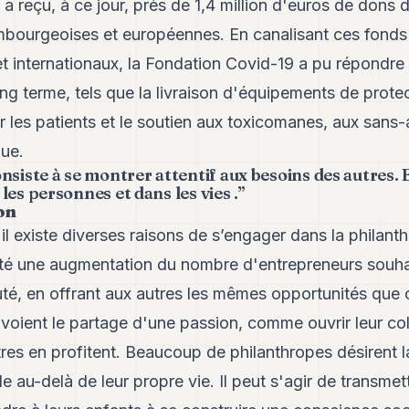
le a reçu, à ce jour, près de 1,4 million d'euros de don
embourgeoises et européennes. En canalisant ces fonds
et internationaux, la Fondation Covid-19 a pu répondre
ong terme, tels que la livraison d'équipements de protec
 les patients et le soutien aux toxicomanes, aux sans-a
ue.
nsiste à se montrer attentif aux besoins des autres. 
les personnes et dans les vies .”
on
 existe diverses raisons de s’engager dans la philanth
até une augmentation du nombre d'entrepreneurs souha
é, en offrant aux autres les mêmes opportunités que ce
 voient le partage d'une passion, comme ouvrir leur col
res en profitent. Beaucoup de philanthropes désirent la
e au-delà de leur propre vie. Il peut s'agir de transmet