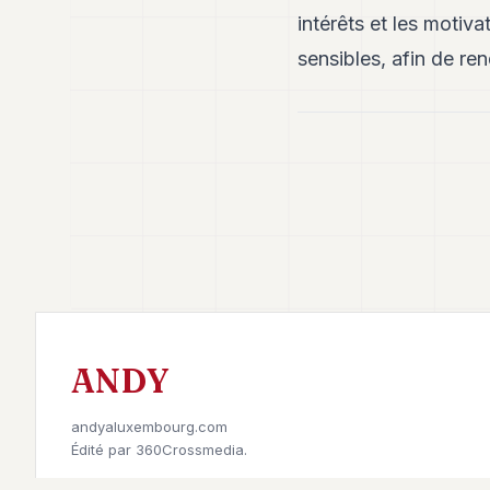
intérêts et les motiv
sensibles, afin de re
ANDY
andyaluxembourg.com
Édité par
360Crossmedia.