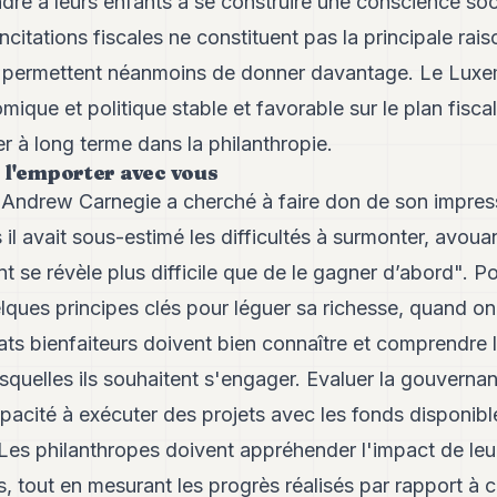
ndre à leurs enfants à se construire une conscience soc
ncitations fiscales ne constituent pas la principale ra
les permettent néanmoins de donner davantage. Le Luxe
que et politique stable et favorable sur le plan fiscal
er à long terme dans la philanthropie.
 l'emporter avec vous
Andrew Carnegie a cherché à faire don de son impres
il avait sous-estimé les difficultés à surmonter, avouan
nt se révèle plus difficile que de le gagner d’abord". P
lques principes clés pour léguer sa richesse, quand on
dats bienfaiteurs doivent bien connaître et comprendre 
squelles ils souhaitent s'engager. Evaluer la gouverna
pacité à exécuter des projets avec les fonds disponibl
 Les philanthropes doivent appréhender l'impact de leu
és, tout en mesurant les progrès réalisés par rapport à 