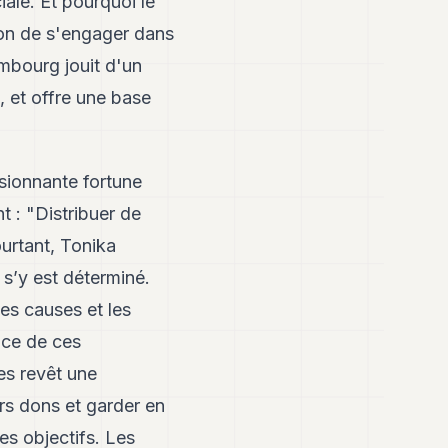
iale. Et pourquoi le
ison de s'engager dans
mbourg jouit d'un
, et offre une base
sionnante fortune
t : "Distribuer de
ourtant, Tonika
 s’y est déterminé.
les causes et les
nce de ces
es revêt une
rs dons et garder en
ces objectifs. Les