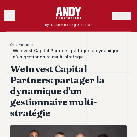
FR
by
LuxembourgOfficial
MENU
Finance
Home
WeInvest Capital Partners: partager la dynamique
d'un gestionnaire multi-stratégie
WeInvest Capital
Andy
40
Partners: partager la
Andy
39
dynamique d'un
Andy
38
gestionnaire multi-
Andy
37
stratégie
Andy
36
Andy
35