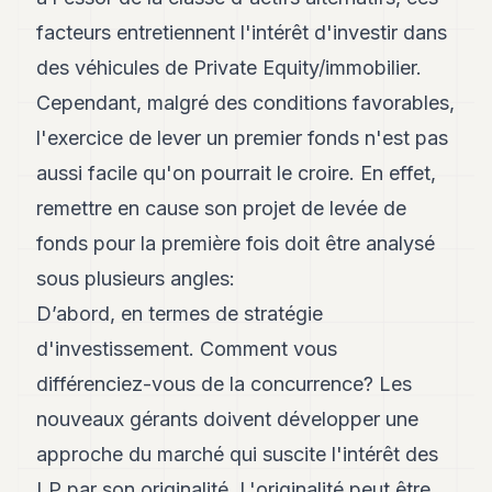
8
facteurs entretiennent l'intérêt d'investir dans
Andy
7
des véhicules de Private Equity/immobilier.
Andy
Cependant, malgré des conditions favorables,
6
Andy
l'exercice de lever un premier fonds n'est pas
5
aussi facile qu'on pourrait le croire. En effet,
Andy
3
remettre en cause son projet de levée de
fonds pour la première fois doit être analysé
TECH
sous plusieurs angles:
FINANCE
D’abord, en termes de stratégie
ART
d'investissement. Comment vous
DE
VIVRE
différenciez-vous de la concurrence? Les
nouveaux gérants doivent développer une
ARTS
approche du marché qui suscite l'intérêt des
ASSURANCE
LP par son originalité. L'originalité peut être