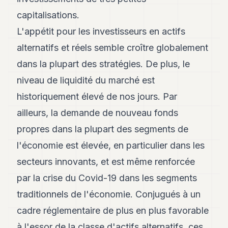
Andy
21
capitalisations.
Andy
L'appétit pour les investisseurs en actifs
19
Andy
alternatifs et réels semble croître globalement
18
dans la plupart des stratégies. De plus, le
Andy
16
niveau de liquidité du marché est
Andy
15
historiquement élevé de nos jours. Par
Andy
ailleurs, la demande de nouveau fonds
14
Andy
propres dans la plupart des segments de
13
l'économie est élevée, en particulier dans les
Andy
12
secteurs innovants, et est même renforcée
Andy
11
par la crise du Covid-19 dans les segments
Andy
traditionnels de l'économie. Conjugués à un
10
Andy
cadre réglementaire de plus en plus favorable
9
à l'essor de la classe d'actifs alternatifs, ces
Andy