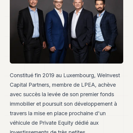
Andy
34
Andy
33
Andy
32
Andy
31
Andy
30
Andy
28
Constitué fin 2019 au Luxembourg, WeInvest
Andy
27
Capital Partners, membre de LPEA, achève
Andy
26
avec succès la levée de son premier fonds
Andy
immobilier et poursuit son développement à
24
Andy
travers la mise en place prochaine d'un
23
véhicule de Private Equity dédié aux
Andy
22
investissements de très petites