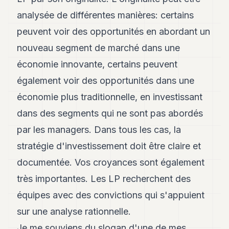
POLITIQUE
analysée de différentes manières: certains
IMMOBILIER
peuvent voir des opportunités en abordant un
nouveau segment de marché dans une
PRIVATE
EQUITY
économie innovante, certains peuvent
également voir des opportunités dans une
SPORT
économie plus traditionnelle, en investissant
JURIDIQUE
dans des segments qui ne sont pas abordés
ENTREPRISES
par les managers. Dans tous les cas, la
ASSOCIATIONS
stratégie d'investissement doit être claire et
documentée. Vos croyances sont également
CONTACT
très importantes. Les LP recherchent des
S'ABONNER
équipes avec des convictions qui s'appuient
sur une analyse rationnelle.
FR
Je me souviens du slogan d'une de mes