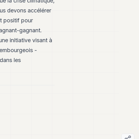
 la crise climatique,
ous devons accélérer
t positif pour
 gagnant-gagnant.
ne initiative visant à
uxembourgeois -
 dans les