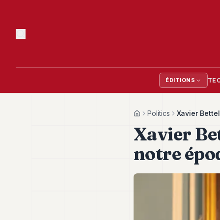
TE
ÉDITIONS
Politics
Xavier Bette
Home
Xavier Bet
notre épo