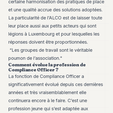
certaine harmonisation des pratiques de place
8
et une qualité accrue des solutions adoptées.
Andy
7
La particularité de l’ALCO est de laisser toute
Andy
6
leur place aussi aux petits acteurs qui sont
Andy
légions à Luxembourg et pour lesquelles les
5
Andy
réponses doivent être proportionnées.
3
“Les groupes de travail sont le véritable
TECH
poumon de l’association."
Comment évolue la profession de
FINANCE
Compliance Officer ?
La fonction de Compliance Officer a
ART
DE
significativement évolué depuis ces dernières
VIVRE
années et très vraisemblablement elle
ARTS
continuera encore à le faire. C’est une
ASSURANCE
profession jeune qui s’est adaptée aux