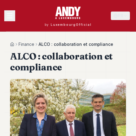
FR
by
LuxembourgOfficial
MENU
Finance
ALCO : collaboration et compliance
Home
ALCO : collaboration et
compliance
Andy
40
Andy
39
Andy
38
Andy
37
Andy
36
Andy
35