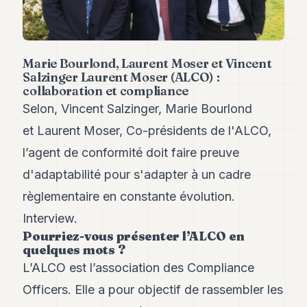
Andy
34
Andy
33
Marie Bourlond, Laurent Moser et Vincent
Andy
32
Salzinger Laurent Moser (ALCO) :
collaboration et compliance
Andy
31
Selon, Vincent Salzinger, Marie Bourlond
Andy
et Laurent Moser, Co-présidents de l'ALCO,
30
Andy
l’agent de conformité doit faire preuve
28
d'adaptabilité pour s'adapter à un cadre
Andy
27
règlementaire en constante évolution.
Andy
26
Interview.
Andy
Pourriez-vous présenter l’ALCO en
24
quelques mots ?
Andy
L’ALCO est l’association des Compliance
23
Andy
Officers. Elle a pour objectif de rassembler les
22