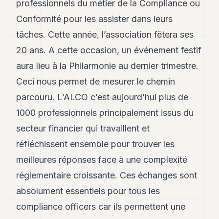
professionnels du métier de la Compliance ou
Andy
21
Conformité pour les assister dans leurs
Andy
19
tâches. Cette année, l’association fêtera ses
Andy
20 ans. A cette occasion, un événement festif
18
Andy
aura lieu à la Philarmonie au dernier trimestre.
16
Ceci nous permet de mesurer le chemin
Andy
15
parcouru. L’ALCO c’est aujourd’hui plus de
Andy
14
1000 professionnels principalement issus du
Andy
secteur financier qui travaillent et
13
Andy
réfléchissent ensemble pour trouver les
12
meilleures réponses face à une complexité
Andy
11
réglementaire croissante. Ces échanges sont
Andy
10
absolument essentiels pour tous les
Andy
compliance officers car ils permettent une
9
Andy