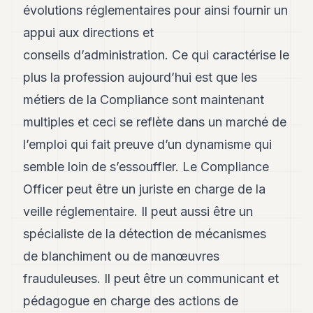
évolutions réglementaires pour ainsi fournir un
POLITIQUE
appui aux directions et
IMMOBILIER
conseils d’administration. Ce qui caractérise le
PRIVATE
plus la profession aujourd’hui est que les
EQUITY
métiers de la Compliance sont maintenant
SPORT
multiples et ceci se reflète dans un marché de
JURIDIQUE
l’emploi qui fait preuve d’un dynamisme qui
semble loin de s’essouffler. Le Compliance
ENTREPRISES
Officer peut être un juriste en charge de la
ASSOCIATIONS
veille réglementaire. Il peut aussi être un
CONTACT
spécialiste de la détection de mécanismes
de blanchiment ou de manœuvres
S'ABONNER
frauduleuses. Il peut être un communicant et
pédagogue en charge des actions de
FR