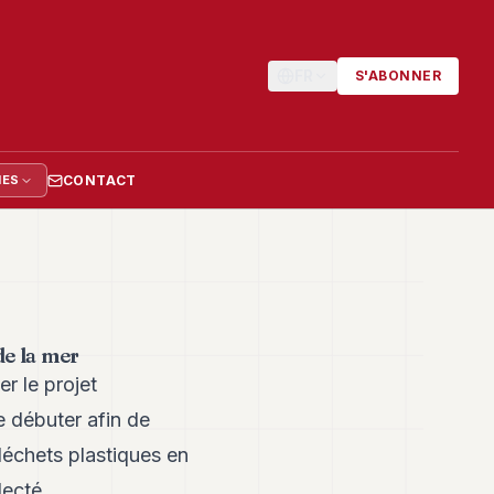
FR
S'ABONNER
CONTACT
IES
de la mer
r le projet
e débuter afin de
déchets plastiques en
lecté.