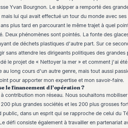
isse Yvan Bourgnon. Le skipper a remporté des grande
ais lui qui avait effectué un tour du monde avec ses p
ans plus tard en parcourant le même trajet à quel point 
lué. Deux phénomènes sont pointés. La fonte des glaces
ayant de déchets plastiques d'autre part. Sur ce secon
agir sans attendre les dirigeants politiques des grandes
é le projet de « Nettoyer la mer » et comment j'ai ét
 au long cours d'un autre genre, mais tout aussi passi
ejoint pour apporter mon expertise et mon savoir-faire.
 le financement d l’opération ?
 à contribution mon réseau. Nous souhaitons mobiliser
 200 plus grandes sociétés et les 200 plus grosses fo
d public, dans un esprit qui se rapproche de celui du 
 défi consiste également à travailler en partenariat 