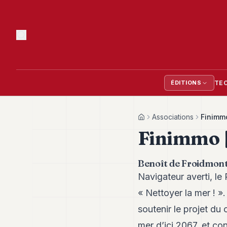
TE
ÉDITIONS
Associations
Finimm
Home
Finimmo 
Benoît de Froidmont 
Navigateur averti, le
« Nettoyer la mer ! »
soutenir le projet du
mer d’ici 2067, et co