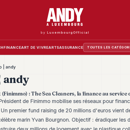
by
LuxembourgOfficial
CH
FINANCE
ART DE VIVRE
ARTS
ASSURANCE
TOUTES LES CATÉGOR
o | andy
| andy
(Finimmo) : The Sea Cleaners, la finance au service 
 Président de Finimmo mobilise ses réseaux pour finance
. Un premier fund raising de 20 millions d'euros vient d
 célèbre marin Yvan Bourgnon. Objectif : éradiquer les 
nstruire deux millions de logement avec le plastique col