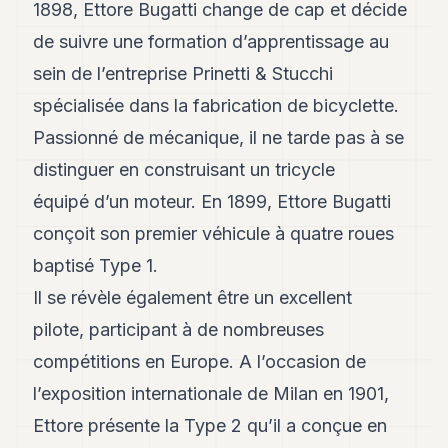
1898, Ettore Bugatti change de cap et décide
8
Andy
de suivre une formation d’apprentissage au
7
sein de l’entreprise Prinetti & Stucchi
Andy
6
spécialisée dans la fabrication de bicyclette.
Andy
5
Passionné de mécanique, il ne tarde pas à se
Andy
distinguer en construisant un tricycle
3
équipé d’un moteur. En 1899, Ettore Bugatti
TECH
conçoit son premier véhicule à quatre roues
baptisé Type 1.
FINANCE
Il se révèle également être un excellent
ART
DE
pilote, participant à de nombreuses
VIVRE
compétitions en Europe. A l’occasion de
ARTS
l’exposition internationale de Milan en 1901,
Ettore présente la Type 2 qu’il a conçue en
ASSURANCE