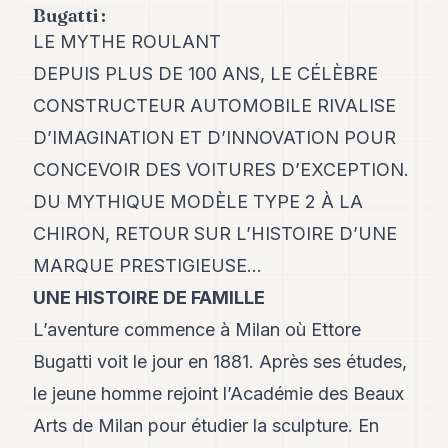
Andy
Bugatti :
21
LE MYTHE ROULANT
Andy
19
DEPUIS PLUS DE 100 ANS, LE CÉLÈBRE
Andy
18
CONSTRUCTEUR AUTOMOBILE RIVALISE
Andy
D’IMAGINATION ET D’INNOVATION POUR
16
Andy
CONCEVOIR DES VOITURES D’EXCEPTION.
15
DU MYTHIQUE MODÈLE TYPE 2 À LA
Andy
14
CHIRON, RETOUR SUR L’HISTOIRE D’UNE
Andy
13
MARQUE PRESTIGIEUSE...
Andy
UNE HISTOIRE DE FAMILLE
12
Andy
L’aventure commence à Milan où Ettore
11
Bugatti voit le jour en 1881. Après ses études,
Andy
10
le jeune homme rejoint l’Académie des Beaux
Andy
9
Arts de Milan pour étudier la sculpture. En
Andy