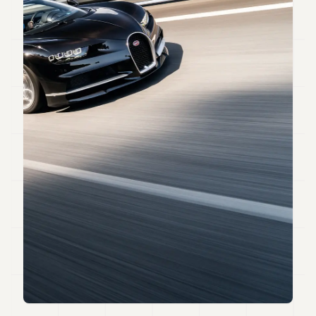
Andy
34
Andy
33
Andy
32
Andy
31
Andy
30
Andy
28
Andy
27
Andy
26
Andy
24
Andy
23
Andy
22