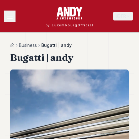
FR
by
LuxembourgOfficial
MENU
Business
Bugatti | andy
Home
Bugatti | andy
Andy
40
Andy
39
Andy
38
Andy
37
Andy
36
Andy
35