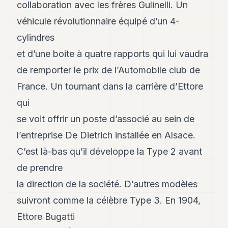
collaboration avec les frères Gulinelli. Un
POLITIQUE
véhicule révolutionnaire équipé d’un 4-
IMMOBILIER
cylindres
PRIVATE
et d’une boite à quatre rapports qui lui vaudra
EQUITY
de remporter le prix de l’Automobile club de
SPORT
France. Un tournant dans la carrière d’Ettore
JURIDIQUE
qui
se voit offrir un poste d’associé au sein de
ENTREPRISES
l’entreprise De Dietrich installée en Alsace.
ASSOCIATIONS
C’est là-bas qu’il développe la Type 2 avant
CONTACT
de prendre
la direction de la société. D’autres modèles
S'ABONNER
suivront comme la célèbre Type 3. En 1904,
Ettore Bugatti
FR