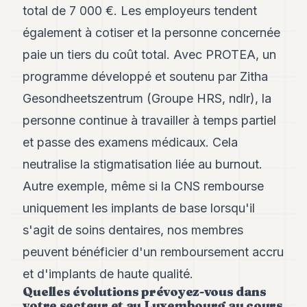
total de 7 000 €. Les employeurs tendent
POLITIQUE
également à cotiser et la personne concernée
IMMOBILIER
paie un tiers du coût total. Avec PROTEA, un
PRIVATE
programme développé et soutenu par Zitha
EQUITY
Gesondheetszentrum (Groupe HRS, ndlr), la
SPORT
personne continue à travailler à temps partiel
JURIDIQUE
et passe des examens médicaux. Cela
ENTREPRISES
neutralise la stigmatisation liée au burnout.
Autre exemple, même si la CNS rembourse
ASSOCIATIONS
uniquement les implants de base lorsqu'il
CONTACT
s'agit de soins dentaires, nos membres
peuvent bénéficier d'un remboursement accru
S'ABONNER
et d'implants de haute qualité.
Quelles évolutions prévoyez-vous dans
FR
votre secteur et au Luxembourg au cours