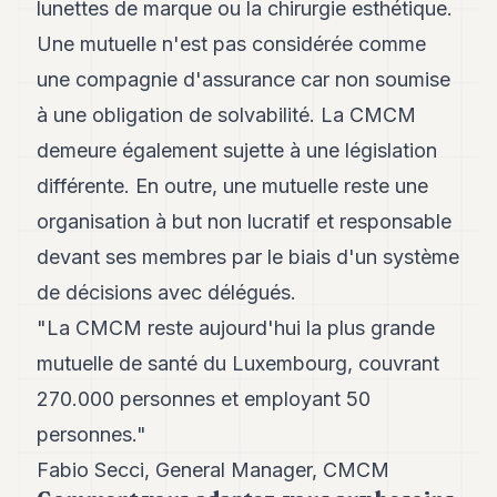
Andy
lunettes de marque ou la chirurgie esthétique.
21
Une mutuelle n'est pas considérée comme
Andy
19
une compagnie d'assurance car non soumise
Andy
18
à une obligation de solvabilité. La CMCM
Andy
demeure également sujette à une législation
16
Andy
différente. En outre, une mutuelle reste une
15
organisation à but non lucratif et responsable
Andy
14
devant ses membres par le biais d'un système
Andy
13
de décisions avec délégués.
Andy
"La CMCM reste aujourd'hui la plus grande
12
Andy
mutuelle de santé du Luxembourg, couvrant
11
270.000 personnes et employant 50
Andy
10
personnes."
Andy
9
Fabio Secci, General Manager, CMCM
Andy