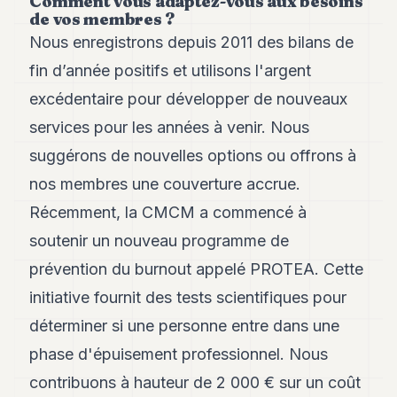
Comment vous adaptez-vous aux besoins
8
de vos membres ?
Andy
Nous enregistrons depuis 2011 des bilans de
7
Andy
fin d’année positifs et utilisons l'argent
6
excédentaire pour développer de nouveaux
Andy
5
services pour les années à venir. Nous
Andy
3
suggérons de nouvelles options ou offrons à
nos membres une couverture accrue.
TECH
Récemment, la CMCM a commencé à
FINANCE
soutenir un nouveau programme de
prévention du burnout appelé PROTEA. Cette
ART
DE
initiative fournit des tests scientifiques pour
VIVRE
déterminer si une personne entre dans une
ARTS
phase d'épuisement professionnel. Nous
ASSURANCE
contribuons à hauteur de 2 000 € sur un coût