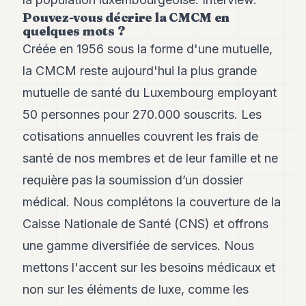
Andy
Pouvez-vous décrire la CMCM en
34
quelques mots ?
Andy
33
Créée en 1956 sous la forme d'une mutuelle,
Andy
la CMCM reste aujourd'hui la plus grande
32
Andy
mutuelle de santé du Luxembourg employant
31
50 personnes pour 270.000 souscrits. Les
Andy
30
cotisations annuelles couvrent les frais de
Andy
28
santé de nos membres et de leur famille et ne
Andy
requière pas la soumission d’un dossier
27
Andy
médical. Nous complétons la couverture de la
26
Caisse Nationale de Santé (CNS) et offrons
Andy
24
une gamme diversifiée de services. Nous
Andy
23
mettons l'accent sur les besoins médicaux et
Andy
non sur les éléments de luxe, comme les
22