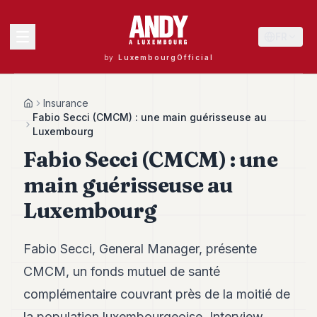
FR
by
LuxembourgOfficial
MENU
Insurance
Home
Fabio Secci (CMCM) : une main guérisseuse au
Luxembourg
Fabio Secci (CMCM) : une
Andy
40
main guérisseuse au
Andy
39
Luxembourg
Andy
38
Andy
Fabio Secci, General Manager, présente
37
Andy
CMCM, un fonds mutuel de santé
36
complémentaire couvrant près de la moitié de
Andy
35
la population luxembourgeoise. Interview.