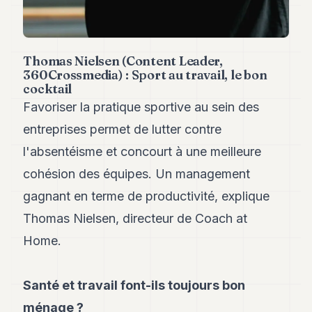
Andy
21
Andy
19
Thomas Nielsen (Content Leader,
Andy
18
360Crossmedia) : Sport au travail, le bon
cocktail
Andy
16
Favoriser la pratique sportive au sein des
Andy
15
entreprises permet de lutter contre
Andy
l'absentéisme et concourt à une meilleure
14
Andy
cohésion des équipes. Un management
13
gagnant en terme de productivité, explique
Andy
12
Thomas Nielsen, directeur de Coach at
Andy
11
Home.
Andy
10
Andy
Santé et travail font-ils toujours bon
9
ménage ?
Andy