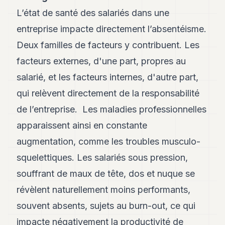
8
L’état de santé des salariés dans une
Andy
7
entreprise impacte directement l’absentéisme.
Andy
Deux familles de facteurs y contribuent. Les
6
Andy
facteurs externes, d'une part, propres au
5
salarié, et les facteurs internes, d'autre part,
Andy
3
qui relèvent directement de la responsabilité
de l’entreprise. Les maladies professionnelles
TECH
apparaissent ainsi en constante
FINANCE
augmentation, comme les troubles musculo-
ART
squelettiques. Les salariés sous pression,
DE
souffrant de maux de tête, dos et nuque se
VIVRE
révèlent naturellement moins performants,
ARTS
souvent absents, sujets au burn-out, ce qui
ASSURANCE
impacte négativement la productivité de