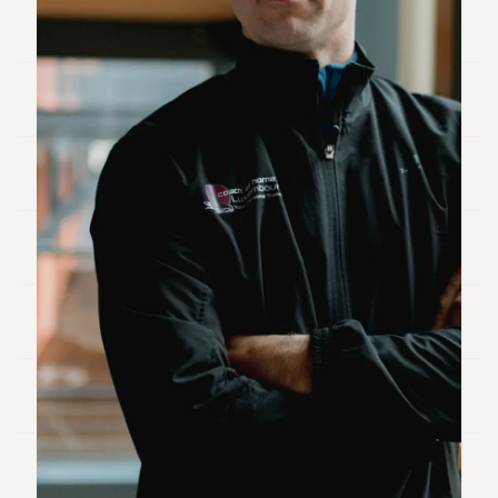
Andy
34
Andy
33
Andy
32
Andy
31
Andy
30
Andy
28
Andy
27
Andy
26
Andy
24
Andy
23
Andy
22