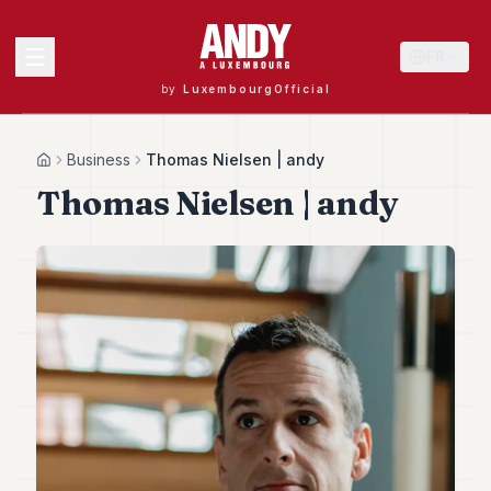
FR
by
LuxembourgOfficial
MENU
Business
Thomas Nielsen | andy
Home
Thomas Nielsen | andy
Andy
40
Andy
39
Andy
38
Andy
37
Andy
36
Andy
35