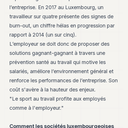
POLITIQUE
l’entreprise. En 2017 au Luxembourg, un
travailleur sur quatre présente des signes de
IMMOBILIER
burn-out, un chiffre hélas en progression par
PRIVATE
EQUITY
rapport à 2014 (un sur cinq).
L’employeur se doit donc de proposer des
SPORT
solutions gagnant-gagnant à travers une
JURIDIQUE
prévention santé au travail qui motive les
ENTREPRISES
salariés, améliore l’environnement général et
ASSOCIATIONS
renforce les performances de l’entreprise. Son
coût s'avère à la hauteur des enjeux.
CONTACT
"Le sport au travail profite aux employés
S'ABONNER
comme à l'employeur."
FR
Comment les sociétés luxembourgeoises