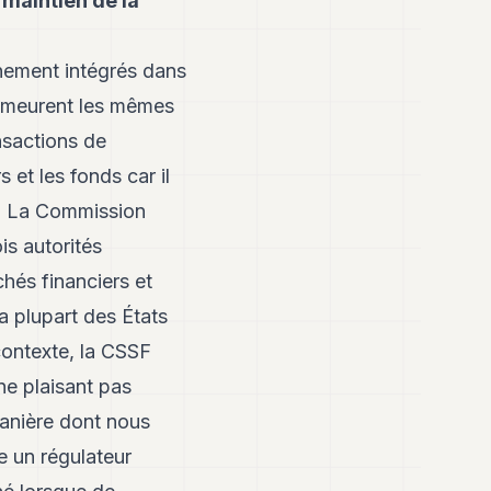
 maintien de la
inement intégrés dans
demeurent les mêmes
ansactions de
 et les fonds car il
é. La Commission
is autorités
hés financiers et
 plupart des États
contexte, la CSSF
ne plaisant pas
anière dont nous
 un régulateur