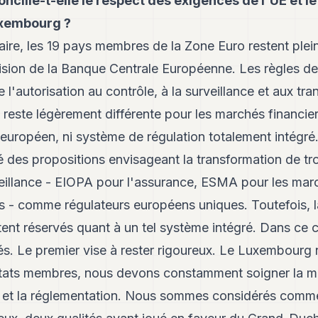
cilie-t-elle le respect des exigences de l'UE et le
uxembourg ?
aire, les 19 pays membres de la Zone Euro restent ple
vision de la Banque Centrale Européenne. Les règles 
 l'autorisation au contrôle, à la surveillance et aux tr
 reste légèrement différente pour les marchés financiers
r européen, ni système de régulation totalement intégr
des propositions envisageant la transformation de tro
illance - EIOPA pour l'assurance, ESMA pour les marc
 - comme régulateurs européens uniques. Toutefois, la
ent réservés quant à un tel système intégré. Dans ce 
ités. Le premier vise à rester rigoureux. Le Luxembourg 
États membres, nous devons constamment soigner la m
s et la réglementation. Nous sommes considérés comme