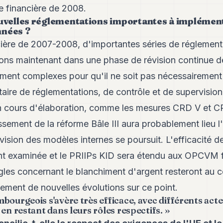
e financière de 2008.
ouvelles réglementations importantes à implémen
nnées ?
ncière de 2007-2008, d'importantes séries de réglement
rons maintenant dans une phase de révision continue de
mment complexes pour qu'il ne soit pas nécessairement 
ire de réglementations, de contrôle et de supervision
en cours d'élaboration, comme les mesures CRD V et CR
ssement de la réforme Bâle III aura probablement lieu 
vision des modèles internes se poursuit. L'efficacité de
nt examinée et le PRIIPs KID sera étendu aux OPCVM f
ègles concernant le blanchiment d'argent resteront au ce
ement de nouvelles évolutions sur ce point.
bourgeois s'avère très efficace, avec différents act
 en restant dans leurs rôles respectifs. »