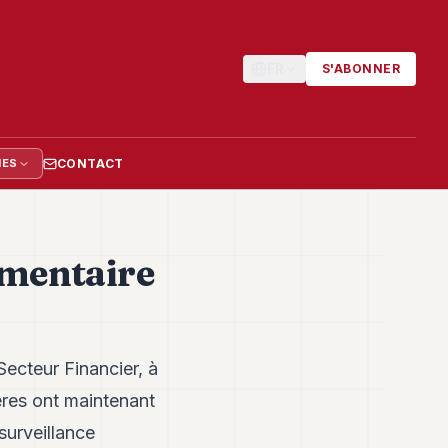
FR
S'ABONNER
CONTACT
IES
ementaire
ecteur Financier, à
ères ont maintenant
 surveillance