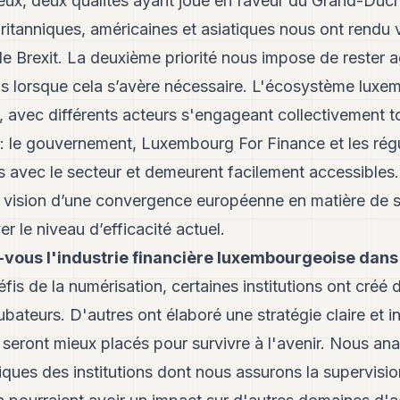
ieux, deux qualités ayant joué en faveur du Grand-Duc
britanniques, américaines et asiatiques nous ont rendu v
e Brexit. La deuxième priorité nous impose de rester a
ns lorsque cela s’avère nécessaire. L'écosystème luxe
, avec différents acteurs s'engageant collectivement t
s : le gouvernement, Luxembourg For Finance et les rég
s avec le secteur et demeurent facilement accessibles. 
a vision d’une convergence européenne en matière de s
 le niveau d’efficacité actuel.
ous l'industrie financière luxembourgeoise dans 
fis de la numérisation, certaines institutions ont créé 
bateurs. D'autres ont élaboré une stratégie claire et 
s seront mieux placés pour survivre à l'avenir. Nous a
iques des institutions dont nous assurons la supervision