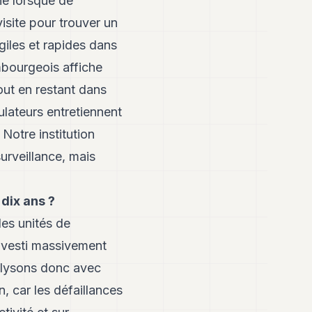
hé lorsque de
isite pour trouver un
giles et rapides dans
mbourgeois affiche
out en restant dans
ulateurs entretiennent
Notre institution
urveillance, mais
dix ans ?
des unités de
investi massivement
nalysons donc avec
, car les défaillances