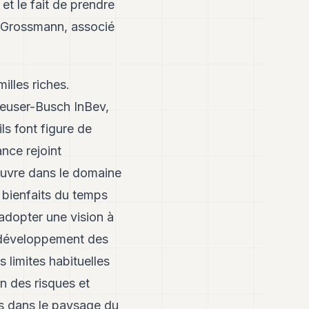
t le fait de prendre
l Grossmann, associé
lles riches.
nheuser-Busch InBev,
s font figure de
nce rejoint
’ouvre dans le domaine
 bienfaits du temps
adopter une vision à
e développement des
s limites habituelles
n des risques et
s dans le paysage du