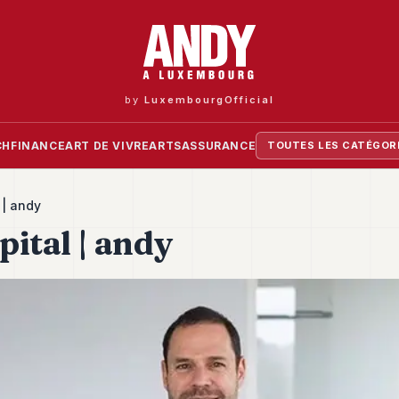
by
LuxembourgOfficial
CH
FINANCE
ART DE VIVRE
ARTS
ASSURANCE
TOUTES LES CATÉGOR
 | andy
pital | andy