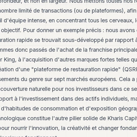
rofondeur, et non en largeur. Nous mettons toutes nos 
mbre limité de transactions (ou de plateformes), afin
l d'équipe intense, en concentrant tous les cerveaux, le
l objectif. Pour donner un exemple précis : nous avons
uration rapide se trouvait sous-développé par rapport 
mmes donc passés de l'achat de la franchise principale 
 King, à l'acquisition d'autres marques fortes telles 
réation d'une "plateforme de restauration rapide" (QS
ssements du genre sur sept marchés européens. Cela a
 couverture naturelle pour nos investisseurs dans ce sec
port à l'investissement dans des actifs individuels, m
s, d'habitudes de consommation et d'exposition géogra
ologique constitue l'autre pilier solide de Kharis Capita
our nourrir l'innovation, la créativité et changer fond