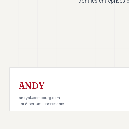
dont les entreprises 
ANDY
andyaluxembourg.com
Édité par
360Crossmedia.
Retrouvez-nous sur