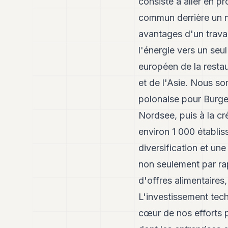
consiste à aller en p
commun derrière un no
avantages d'un travai
l'énergie vers un seu
européen de la resta
et de l'Asie. Nous so
polonaise pour Burger
Nordsee, puis à la c
environ 1 000 établi
diversification et une
non seulement par rap
d'offres alimentaire
L'investissement techn
cœur de nos efforts p