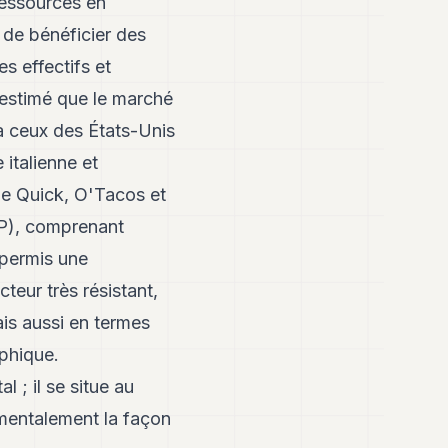
ressources en
 de bénéficier des
s effectifs et
 estimé que le marché
à ceux des États-Unis
italienne et
que Quick, O'Tacos et
RP), comprenant
 permis une
teur très résistant,
ais aussi en termes
phique.
l ; il se situe au
amentalement la façon