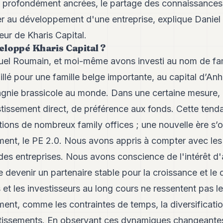
s profondément ancrées, le partage des connaissances e
er au développement d'une entreprise, explique Danie
eur de Kharis Capital.
loppé Kharis Capital ?
el Roumain, et moi-même avons investi au nom de fami
aillé pour une famille belge importante, au capital d’A
gnie brassicole au monde. Dans une certaine mesure, il
stissement direct, de préférence aux fonds. Cette tenda
ations de nombreux family offices ; une nouvelle ère s
ement, le PE 2.0. Nous avons appris à compter avec les
des entreprises. Nous avons conscience de l'intérêt d'
e devenir un partenaire stable pour la croissance et l
 et les investisseurs au long cours ne ressentent pas le
ment, comme les contraintes de temps, la diversificatio
estissements. En observant ces dynamiques changeante