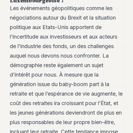
Luxembourgeoise ?
8
Les événements géopolitiques comme les
Andy
7
négociations autour du Brexit et la situation
Andy
politique aux Etats-Unis apportent de
6
Andy
l’incertitude aux investisseurs et aux acteurs
5
de l’industrie des fonds, un des challenges
Andy
3
auquel nous devons nous confronter. La
démographie reste également un sujet
TECH
d’intérêt pour nous. À mesure que la
FINANCE
génération issue du baby-boom part à la
ART
retraite et que l’espérance de vie augmente, le
DE
VIVRE
coût des retraites ira croissant pour l’État, et
les jeunes générations deviendront de plus en
ARTS
plus responsables de leur propre bien-être,
ASSURANCE
incluant leur retraite. Cette tendance impose