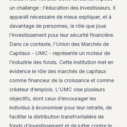
POLITIQUE
un challenge : l’éducation des investisseurs. Il
IMMOBILIER
apparaît nécessaire de mieux expliquer, et à
davantage de personnes, le rôle que joue
PRIVATE
EQUITY
l’investissement pour leur sécurité financière.
Dans ce contexte, l’Union des Marchés de
SPORT
Capitaux - UMC - représente un moteur de
JURIDIQUE
l’industrie des fonds. Cette institution met en
ENTREPRISES
évidence le rôle des marchés de capitaux
ASSOCIATIONS
comme financeur de la croissance et comme
créateur d’emplois. L’UMC vise plusieurs
CONTACT
objectifs, dont ceux d’encourager les
S'ABONNER
individus à économiser pour leur retraite, de
faciliter la distribution transfrontalière de
FR
fonds d’investissement et de lutter contre le