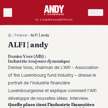
FR
by
LuxembourgOfficial
MENU
Finance
ALFI | andy
Home
ALFI | andy
Andy
Denise Voss (Alfi) :
40
Industrie toujours dynamique
Andy
39
Denise Voss, chairman de L’Alfi – Association
Andy
of the Luxembourg fund industry – dresse le
38
Andy
portrait de l'industrie financière
37
Luxembourgeoise et explique comment l'Alfi
Andy
36
développe de nouvelles idées. Interview.
Andy
Quelle place tient l'industrie financière
35