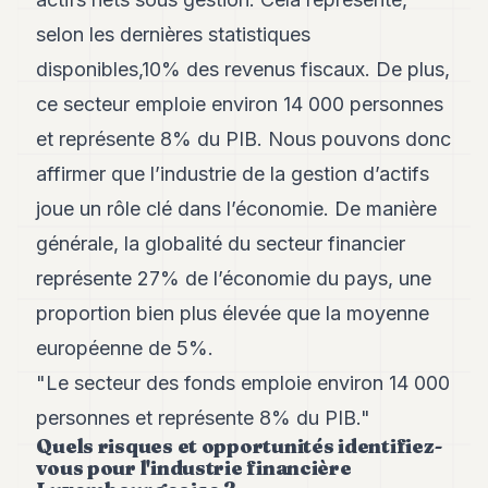
Andy
21
selon les dernières statistiques
Andy
19
disponibles,10% des revenus fiscaux. De plus,
Andy
ce secteur emploie environ 14 000 personnes
18
Andy
et représente 8% du PIB. Nous pouvons donc
16
affirmer que l’industrie de la gestion d’actifs
Andy
15
joue un rôle clé dans l’économie. De manière
Andy
14
générale, la globalité du secteur financier
Andy
représente 27% de l’économie du pays, une
13
Andy
proportion bien plus élevée que la moyenne
12
européenne de 5%.
Andy
11
"Le secteur des fonds emploie environ 14 000
Andy
10
personnes et représente 8% du PIB."
Andy
Quels risques et opportunités identifiez-
9
vous pour l'industrie financière
Andy