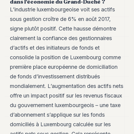
dans l'économie du Grand-Duché ?
Andy
34
L’industrie luxembourgeoise voit ses actifs
Andy
sous gestion croître de 6% en août 2017,
33
Andy
signe plutôt positif. Cette hausse démontre
32
clairement la confiance des gestionnaires
Andy
31
d’actifs et des initiateurs de fonds et
Andy
30
consolide la position de Luxembourg comme
Andy
première place européenne de domiciliation
28
Andy
de fonds d’investissement distribués
27
mondialement. L’augmentation des actifs nets
Andy
26
offre un impact positif sur les revenus fiscaux
Andy
24
du gouvernement luxembourgeois – une taxe
Andy
d’abonnement s’applique sur les fonds
23
Andy
domiciliés à Luxembourg calculée sur les
22
actifs nets sous gestion. Cela représente,