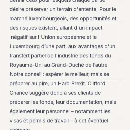
Andy
21
désire préserver un terrain d'entente. Pour le
Andy
19
marché luxembourgeois, des opportunités et
Andy
des risques existent, allant d'un impact
18
Andy
négatif sur l'Union européenne et le
16
Luxembourg d’une part, aux avantages d'un
Andy
15
transfert partiel de l'industrie des fonds du
Andy
14
Royaume-Uni au Grand-Duché de l’autre.
Andy
Notre conseil : espérer le meilleur, mais se
13
Andy
préparer au pire, un Hard Brexit. Clifford
12
Chance suggère donc à ses clients de
Andy
11
préparer les fonds, leur documentation, mais
Andy
10
également leur personnel – notamment les
Andy
visas et permis de travail – à cet éventuel
9
Andy
scénario.