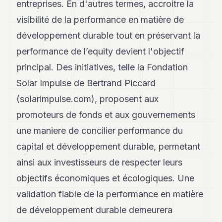
entreprises. En d'autres termes, accroitre la
POLITIQUE
visibilité de la performance en matière de
IMMOBILIER
développement durable tout en préservant la
PRIVATE
performance de l’equity devient l'objectif
EQUITY
principal. Des initiatives, telle la Fondation
SPORT
Solar Impulse de Bertrand Piccard
JURIDIQUE
(solarimpulse.com), proposent aux
promoteurs de fonds et aux gouvernements
ENTREPRISES
une maniere de concilier performance du
ASSOCIATIONS
capital et développement durable, permetant
CONTACT
ainsi aux investisseurs de respecter leurs
objectifs économiques et écologiques. Une
S'ABONNER
validation fiable de la performance en matière
de développement durable demeurera
FR