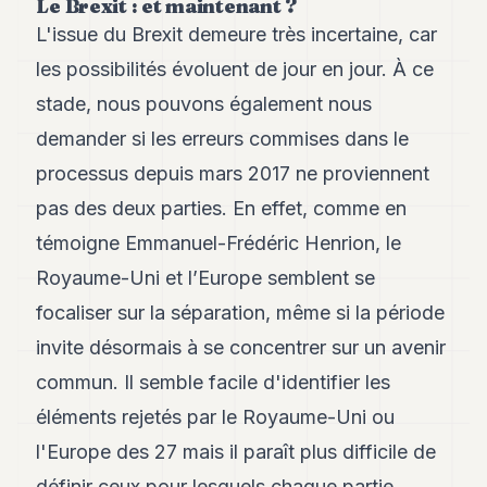
Le Brexit : et maintenant ?
Andy
34
L'issue du Brexit demeure très incertaine, car
Andy
les possibilités évoluent de jour en jour. À ce
33
Andy
stade, nous pouvons également nous
32
demander si les erreurs commises dans le
Andy
31
processus depuis mars 2017 ne proviennent
Andy
30
pas des deux parties. En effet, comme en
Andy
témoigne Emmanuel-Frédéric Henrion, le
28
Andy
Royaume-Uni et l’Europe semblent se
27
focaliser sur la séparation, même si la période
Andy
26
invite désormais à se concentrer sur un avenir
Andy
24
commun. Il semble facile d'identifier les
Andy
éléments rejetés par le Royaume-Uni ou
23
Andy
l'Europe des 27 mais il paraît plus difficile de
22
définir ceux pour lesquels chaque partie