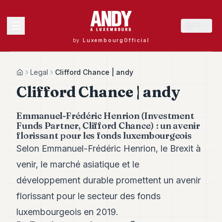
FR
by
LuxembourgOfficial
MENU
Legal
Clifford Chance | andy
Home
Clifford Chance | andy
Andy
Emmanuel-Frédéric Henrion (Investment
40
Funds Partner, Clifford Chance) : un avenir
Andy
florissant pour les fonds luxembourgeois
39
Selon Emmanuel-Frédéric Henrion, le Brexit à
Andy
38
venir, le marché asiatique et le
Andy
37
développement durable promettent un avenir
Andy
florissant pour le secteur des fonds
36
Andy
luxembourgeois en 2019.
35