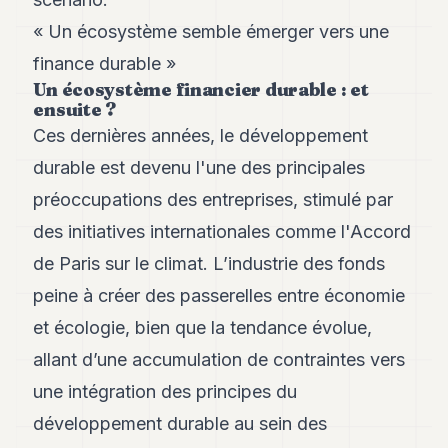
8
« Un écosystème semble émerger vers une
Andy
7
finance durable »
Andy
Un écosystème financier durable : et
6
ensuite ?
Andy
5
Ces dernières années, le développement
Andy
durable est devenu l'une des principales
3
préoccupations des entreprises, stimulé par
TECH
des initiatives internationales comme l'Accord
de Paris sur le climat. L’industrie des fonds
FINANCE
peine à créer des passerelles entre économie
ART
DE
et écologie, bien que la tendance évolue,
VIVRE
allant d’une accumulation de contraintes vers
ARTS
une intégration des principes du
développement durable au sein des
ASSURANCE