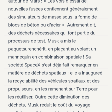
autour de Mars : « Les vols d’essai de
Andy
21
nouvelles fusées contiennent généralement
Andy
19
des simulateurs de masse sous la forme de
Andy
blocs de béton ou d’acier ». Autrement dit,
18
Andy
des déchets nécessaires qui font partie du
16
processus de test. Musk a mis le
Andy
15
paquetsurenchérit, en plaçant au volant un
Andy
14
mannequin en combinaison spatiale ! Sa
Andy
société SpaceX s’est déjà fait remarquer en
13
Andy
matière de déchets spatiaux : elle a inaugureé
12
la recyclabilité des véhicules spatiaux et des
Andy
11
propulseurs, en les ramenant sur Terre pour
Andy
10
les réutiliser. Outre cette diminution des
Andy
déchets, Musk réduit le coût du voyage
9
Andy