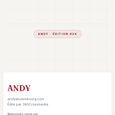
ANDY
· ÉDITION #
24
ANDY
andyaluxembourg.com
Édité par
360Crossmedia.
Retrouvez-nous sur