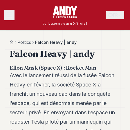
FR
by
LuxembourgOfficial
MENU
Politics
Falcon Heavy | andy
Home
Falcon Heavy | andy
Andy
Ellon Musk (Space X) : Rocket Man
40
Avec le lancement réussi de la fusée Falcon
Andy
39
Heavy en février, la société Space X a
Andy
38
franchit un nouveau cap dans la conquête
Andy
l’espace, qui est désormais menée par le
37
Andy
secteur privé. En envoyant dans l’espace un
36
roadster Tesla piloté par un mannequin qui
Andy
35