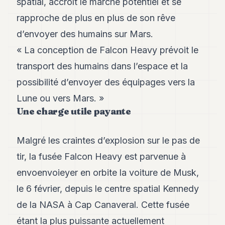
spatial, accroît le marché potentiel et se
8
rapproche de plus en plus de son rêve
Andy
7
d’envoyer des humains sur Mars.
Andy
6
« La conception de Falcon Heavy prévoit le
Andy
transport des humains dans l’espace et la
5
Andy
possibilité d’envoyer des équipages vers la
3
Lune ou vers Mars. »
Une charge utile payante
TECH
FINANCE
Malgré les craintes d’explosion sur le pas de
ART
tir, la fusée Falcon Heavy est parvenue à
DE
envoenvoieyer en orbite la voiture de Musk,
VIVRE
le 6 février, depuis le centre spatial Kennedy
ARTS
de la NASA à Cap Canaveral. Cette fusée
ASSURANCE
étant la plus puissante actuellement