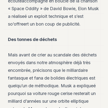
écouteaccompagné en boucle de la chanson
Andy
34
« Space Oddity » de David Bowie, Elon Musk
Andy
a réaliseé un exploit technique et s’est
33
Andy
so’offreert un bon coup de publicité.
32
Andy
31
Des tonnes de déchets
Andy
30
Andy
Mais avant de crier au scandale des déchets
28
Andy
envoyés dans notre atmosphère déjà très
27
encombrée, précisons que le milliardaire
Andy
26
fantasque et fana de bolides électriques est
Andy
24
quelqu’un de méthodique. Musk a expliqueé
Andy
pourquoi sa voiture rouge cerise resterait un
23
Andy
milliard d’années sur une orbite elliptique
22