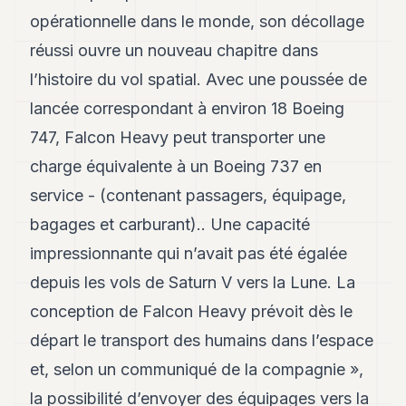
POLITIQUE
opérationnelle dans le monde, son décollage
réussi ouvre un nouveau chapitre dans
IMMOBILIER
l’histoire du vol spatial. Avec une poussée de
PRIVATE
EQUITY
lancée correspondant à environ 18 Boeing
747, Falcon Heavy peut transporter une
SPORT
charge équivalente à un Boeing 737 en
JURIDIQUE
service - (contenant passagers, équipage,
ENTREPRISES
bagages et carburant).. Une capacité
ASSOCIATIONS
impressionnante qui n’avait pas été égalée
depuis les vols de Saturn V vers la Lune. La
CONTACT
conception de Falcon Heavy prévoit dès le
S'ABONNER
départ le transport des humains dans l’espace
et, selon un communiqué de la compagnie »,
FR
la possibilité d’envoyer des équipages vers la