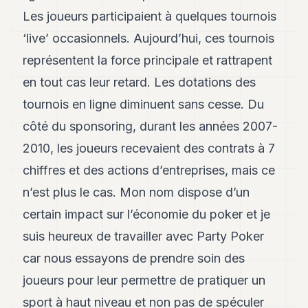
POLITIQUE
Les joueurs participaient à quelques tournois
‘live’ occasionnels. Aujourd’hui, ces tournois
IMMOBILIER
représentent la force principale et rattrapent
PRIVATE
EQUITY
en tout cas leur retard. Les dotations des
tournois en ligne diminuent sans cesse. Du
SPORT
côté du sponsoring, durant les années 2007-
JURIDIQUE
2010, les joueurs recevaient des contrats à 7
ENTREPRISES
chiffres et des actions d’entreprises, mais ce
ASSOCIATIONS
n’est plus le cas. Mon nom dispose d’un
certain impact sur l’économie du poker et je
CONTACT
suis heureux de travailler avec Party Poker
S'ABONNER
car nous essayons de prendre soin des
joueurs pour leur permettre de pratiquer un
FR
sport à haut niveau et non pas de spéculer