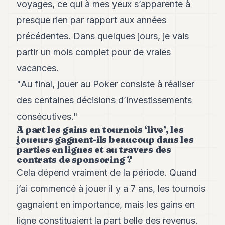
voyages, ce qui à mes yeux s’apparente à
8
Andy
presque rien par rapport aux années
7
précédentes. Dans quelques jours, je vais
Andy
6
partir un mois complet pour de vraies
Andy
5
vacances.
Andy
"Au final, jouer au Poker consiste à réaliser
3
des centaines décisions d’investissements
TECH
consécutives."
A part les gains en tournois ‘live’, les
FINANCE
joueurs gagnent-ils beaucoup dans les
parties en lignes et au travers des
ART
contrats de sponsoring ?
DE
Cela dépend vraiment de la période. Quand
VIVRE
j’ai commencé à jouer il y a 7 ans, les tournois
ARTS
gagnaient en importance, mais les gains en
ASSURANCE
ligne constituaient la part belle des revenus.