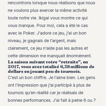
Andy
rencontrons lorsque nous réalisons que nous
21
ne voulons plus exercer la même activité
Andy
19
toute notre vie. Ikigai vous montre ce qui
Andy
18
vous manque. Pour moi, cela a été le cas
Andy
avec le Poker. J’adore ce jeu, j’ai un bon
16
Andy
niveau, je gagnais de l’argent, mais
15
clairement, ce jeu n’aide pas les autres et
Andy
14
cette dimension me manquait énormément.
Andy
La saison suivant votre “retraite”, en
13
2017, vous avez totalisé 6,38 millions de
Andy
dollars en jouant peu de tournois.
12
Andy
C’est un bon chiffre. Je l’aime bien. Les gens
11
ont l’impression que j’ai participé à plus de
Andy
10
tournois qu’en réalité car je réalisais de
Andy
9
bonnes performances. J’ai fait à peine 6 ou 7
Andy