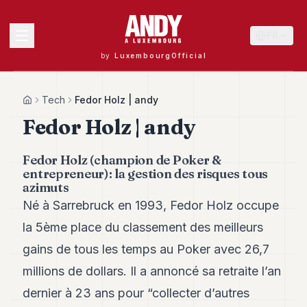
FR
by
LuxembourgOfficial
MENU
Tech
Fedor Holz | andy
Home
Fedor Holz | andy
Andy
Fedor Holz (champion de Poker &
40
entrepreneur): la gestion des risques tous
Andy
azimuts
39
Né à Sarrebruck en 1993, Fedor Holz occupe
Andy
38
la 5ème place du classement des meilleurs
Andy
37
gains de tous les temps au Poker avec 26,7
Andy
millions de dollars. Il a annoncé sa retraite l’an
36
Andy
dernier à 23 ans pour “collecter d’autres
35