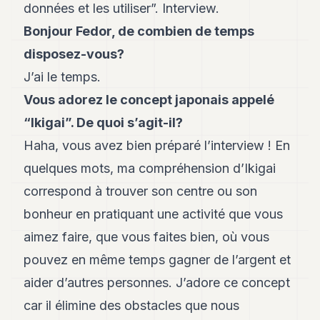
données et les utiliser”. Interview.
Andy
34
Bonjour Fedor, de combien de temps
Andy
33
disposez-vous?
Andy
J’ai le temps.
32
Andy
Vous adorez le concept japonais appelé
31
“Ikigai”. De quoi s’agit-il?
Andy
30
Haha, vous avez bien préparé l’interview ! En
Andy
28
quelques mots, ma compréhension d’Ikigai
Andy
correspond à trouver son centre ou son
27
Andy
bonheur en pratiquant une activité que vous
26
aimez faire, que vous faites bien, où vous
Andy
24
pouvez en même temps gagner de l’argent et
Andy
23
aider d’autres personnes. J’adore ce concept
Andy
car il élimine des obstacles que nous
22