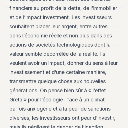
8
financiers au profit de la dette, de l’immobilier
Andy
7
et de l’impact investment. Les investisseurs
Andy
souhaitent placer leur argent, entre autres,
6
Andy
dans l’économie réelle et non plus dans des
5
actions de sociétés technologiques dont la
Andy
3
valeur semble décorrélée de la réalité. Ils
veulent avoir un impact, donner du sens à leur
TECH
investissement et d’une certaine manière,
FINANCE
transmettre quelque chose aux nouvelles
ART
générations. On pense bien sûr à « l’effet
DE
VIVRE
Greta » pour l’écologie : face à un climat
parfois anxiogène et à la peur de sanctions
ARTS
diverses, les investisseurs ont peur d’investir,
ASSURANCE
mais ils négligent le danger de l’inaction.