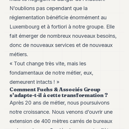
POLITIQUE
N’oublions pas cependant que la
IMMOBILIER
réglementation bénéficie énormément au
Luxembourg et à fortiori à notre groupe. Elle
PRIVATE
EQUITY
fait émerger de nombreux nouveaux besoins,
donc de nouveaux services et de nouveaux
SPORT
métiers.
JURIDIQUE
« Tout change très vite, mais les
ENTREPRISES
fondamentaux de notre métier, eux,
ASSOCIATIONS
demeurent intacts ! »
Comment Fuchs & Associés Group
CONTACT
s’adapte-t-il à cette transformation ?
Après 20 ans de métier, nous poursuivons
S'ABONNER
notre croissance. Nous venons d’ouvrir une
extension de 400 mètres carrés de bureaux
FR