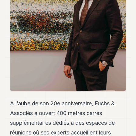
Andy
34
Andy
33
Andy
32
Andy
31
Andy
30
Andy
28
Andy
27
Andy
26
Andy
A l’aube de son 20e anniversaire, Fuchs &
24
Associés a ouvert 400 mètres carrés
Andy
23
supplémentaires dédiés à des espaces de
Andy
22
réunions où ses experts accueillent leurs