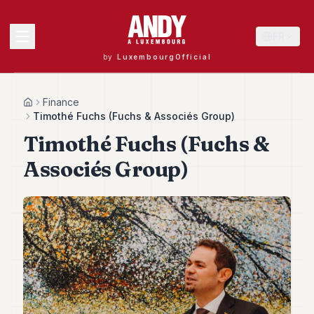
FR
by
LuxembourgOfficial
MENU
Finance
Home
Timothé Fuchs (Fuchs & Associés Group)
Timothé Fuchs (Fuchs &
Andy
Associés Group)
40
Andy
39
Andy
38
Andy
37
Andy
36
Andy
35