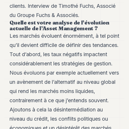
Andy
clients. Interview de Timothé Fuchs, Associé
21
Andy
du Groupe Fuchs & Associés.
19
Quelle est votre analyse de l’évolution
Andy
actuelle de l’Asset Management ?
18
Les marchés évoluent énormément, à tel point
Andy
16
qu’il devient difficile de définir des tendances.
Andy
15
Tout d’abord, les taux négatifs impactent
Andy
considérablement les stratégies de gestion.
14
Andy
Nous évoluons par exemple actuellement vers
13
un avènement de l’alternatif au niveau global
Andy
12
qui rend les marchés moins liquides,
Andy
11
contrairement à ce que j’entends souvent.
Andy
Ajoutons à cela la désintermédiation au
10
Andy
niveau du crédit, les conflits politiques ou
9
économiques et un désintérêt des marchés
Andy