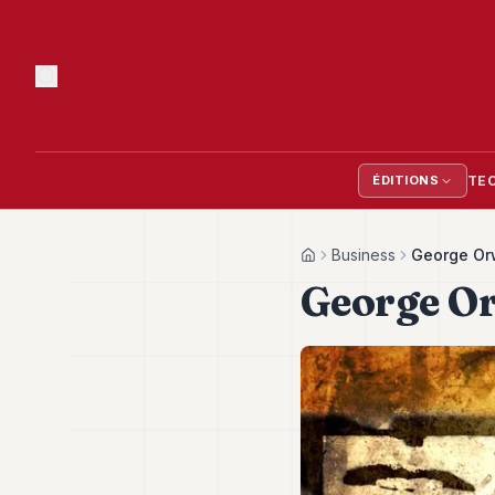
TE
ÉDITIONS
Business
George Orw
Home
George Or