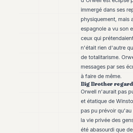
d'Orwell est éclipsé 
immergé dans ses rep
physiquement, mais au
espagnole a vu son en
ceux qui prétendaient
n'était rien d'autre 
de totalitarisme. Orwe
messages par ses écrit
à faire de même.
Big Brother regard
Orwell n'aurait pas p
et étatique de Winston
pas pu prévoir qu'au
la vie privée des gen
été abasourdi que des