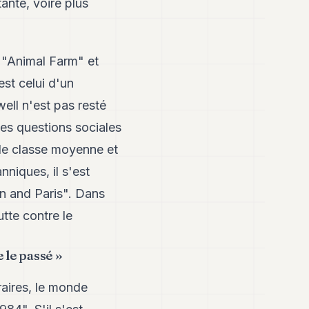
ante, voire plus
t "Animal Farm" et
st celui d'un
well n'est pas resté
es questions sociales
 de classe moyenne et
niques, il s'est
n and Paris". Dans
tte contre le
e le passé »
éraires, le monde