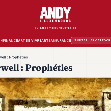
by
LuxembourgOfficial
CH
FINANCE
ART DE VIVRE
ARTS
ASSURANCE
TOUTES LES CATÉGOR
ell : Prophéties
well : Prophéties