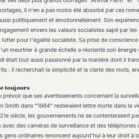
par ses deux plus grands ouvrages "Animal Farm" et "19
ortages, il n'en a pas moins été absorbé par ces rom
ssi politiquement et émotionnellement. Son expérience
gagement envers les valeurs socialistes sapé par les c
 lutter pour l'égalité socialiste. Sa prise de conscienc
qu'un meurtrier à grande échelle a réorienté son énergie
ll était tout aussi passionné par la manière dont il tran
s : il recherchait la simplicité et la clarté des mots, 
e toujours
u prévoir que ses avertissements concernant la survei
 Smith dans "1984" resteraient lettre morte dans la vie r
 21e siècle, les gouvernements ne se contenteraient p
s avec des caméras de surveillance et des téléphones o
 gens ordinaires renoncent aujourd'hui à leur droit à la