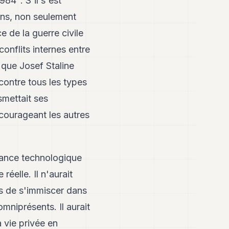
84". S'il s'est
ans, non seulement
 de la guerre civile
onflits internes entre
e que Josef Staline
 contre tous les types
smettait ses
encourageant les autres
llance technologique
éelle. Il n'aurait
as de s'immiscer dans
mniprésents. Il aurait
 vie privée en