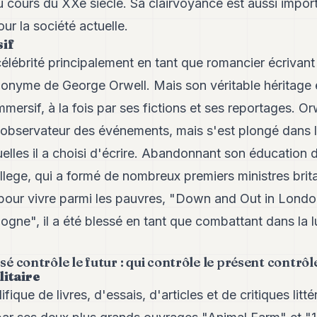
au cours du XXe siècle. Sa clairvoyance est aussi import
ur la société actuelle.
sif
a célébrité principalement en tant que romancier écrivan
onyme de George Orwell. Mais son véritable héritage e
immersif, à la fois par ses fictions et ses reportages. Or
'observateur des événements, mais s'est plongé dans l
quelles il a choisi d'écrire. Abandonnant son éducation
lege, qui a formé de nombreux premiers ministres britan
pour vivre parmi les pauvres, "Down and Out in Londo
ne", il a été blessé en tant que combattant dans la lu
sé contrôle le futur : qui contrôle le présent contrôl
litaire
ifique de livres, d'essais, d'articles et de critiques litt