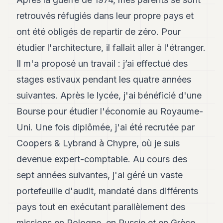
Andy
21
retrouvés réfugiés dans leur propre pays et
Andy
19
ont été obligés de repartir de zéro. Pour
Andy
étudier l'architecture, il fallait aller à l'étranger.
18
Andy
Il m'a proposé un travail : j’ai effectué des
16
stages estivaux pendant les quatre années
Andy
15
suivantes. Après le lycée, j'ai bénéficié d'une
Andy
14
Bourse pour étudier l'économie au Royaume-
Andy
Uni. Une fois diplômée, j'ai été recrutée par
13
Andy
Coopers & Lybrand à Chypre, où je suis
12
devenue expert-comptable. Au cours des
Andy
11
sept années suivantes, j'ai géré un vaste
Andy
10
portefeuille d'audit, mandaté dans différents
Andy
pays tout en exécutant parallèlement des
9
Andy
missions en Pologne, en Russie et en Grèce.