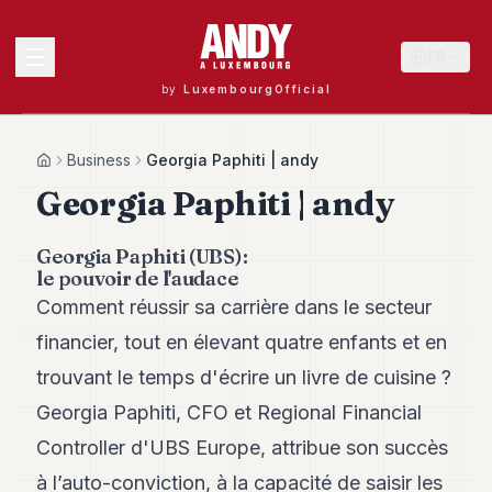
FR
by
LuxembourgOfficial
MENU
Business
Georgia Paphiti | andy
Home
Georgia Paphiti | andy
Andy
Georgia Paphiti (UBS):
40
le pouvoir de l'audace
Andy
39
Comment réussir sa carrière dans le secteur
Andy
financier, tout en élevant quatre enfants et en
38
Andy
trouvant le temps d'écrire un livre de cuisine ?
37
Georgia Paphiti, CFO et Regional Financial
Andy
36
Controller d'UBS Europe, attribue son succès
Andy
35
à l’auto-conviction, à la capacité de saisir les