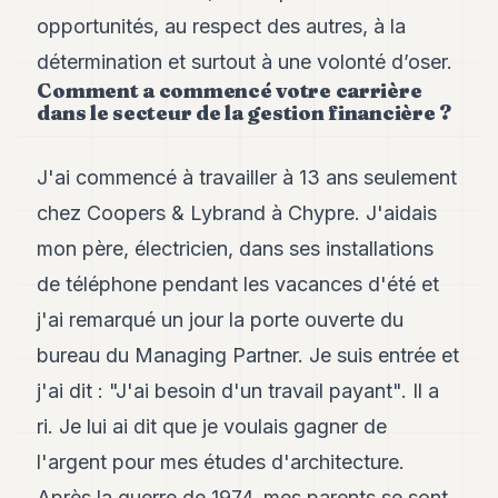
Andy
opportunités, au respect des autres, à la
34
Andy
détermination et surtout à une volonté d’oser.
33
Comment a commencé votre carrière
Andy
dans le secteur de la gestion financière ?
32
Andy
31
J'ai commencé à travailler à 13 ans seulement
Andy
30
chez Coopers & Lybrand à Chypre. J'aidais
Andy
mon père, électricien, dans ses installations
28
Andy
de téléphone pendant les vacances d'été et
27
j'ai remarqué un jour la porte ouverte du
Andy
26
bureau du Managing Partner. Je suis entrée et
Andy
24
j'ai dit : "J'ai besoin d'un travail payant". Il a
Andy
ri. Je lui ai dit que je voulais gagner de
23
Andy
l'argent pour mes études d'architecture.
22
Après la guerre de 1974, mes parents se sont