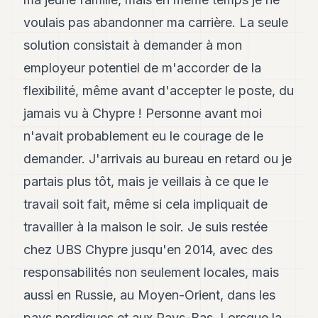
POLITIQUE
voulais pas abandonner ma carrière. La seule
IMMOBILIER
solution consistait à demander à mon
employeur potentiel de m'accorder de la
PRIVATE
EQUITY
flexibilité, même avant d'accepter le poste, du
SPORT
jamais vu à Chypre ! Personne avant moi
n'avait probablement eu le courage de le
JURIDIQUE
demander. J'arrivais au bureau en retard ou je
ENTREPRISES
partais plus tôt, mais je veillais à ce que le
ASSOCIATIONS
travail soit fait, même si cela impliquait de
CONTACT
travailler à la maison le soir. Je suis restée
chez UBS Chypre jusqu'en 2014, avec des
S'ABONNER
responsabilités non seulement locales, mais
aussi en Russie, au Moyen-Orient, dans les
FR
pays nordiques et aux Pays-Bas. Lorsque la