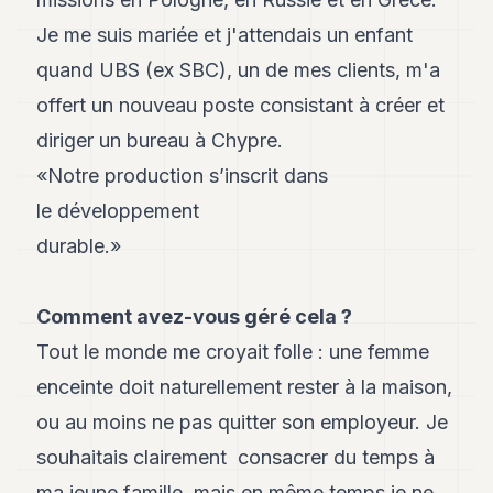
8
Je me suis mariée et j'attendais un enfant
Andy
7
quand UBS (ex SBC), un de mes clients, m'a
Andy
6
offert un nouveau poste consistant à créer et
Andy
diriger un bureau à Chypre.
5
Andy
«Notre production s’inscrit dans
3
le développement
durable.»
TECH
FINANCE
Comment avez-vous géré cela ?
ART
Tout le monde me croyait folle : une femme
DE
VIVRE
enceinte doit naturellement rester à la maison,
ou au moins ne pas quitter son employeur. Je
ARTS
souhaitais clairement consacrer du temps à
ASSURANCE
ma jeune famille, mais en même temps je ne